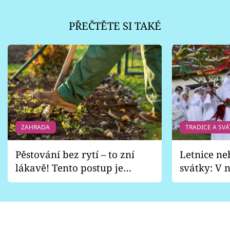
PŘEČTĚTE SI TAKÉ
ZAHRADA
TRADICE A SVÁ
Pěstování bez rytí – to zní
Letnice ne
lákavě! Tento postup je
svátky: V n
vhodný jen pro některé
pondělí z
zahrady