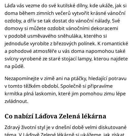
Láďa vás vezme do své kutilské dílny, kde ukáže, jak si
doma během zimních večerů vytvořit krásné vánoční
ozdoby, a dřív se tak dostat do vánoční nálady. Své
domovy si můžete ozdobit vánočními dekoracemi
v podobě usměvavého sněhuláka, kterého si
jednoduše vyrobíte z březových polínek. K romantické
a pohodové atmosféře u vás doma napomohou také
svícny vyrobené ze staré stojací lampy, kterou najdete
na půdě.
Nezapomínejte v zimě ani na ptáčky, hledající potravu
v tomto těžkém období. Společně si připravíme
krmítka plná laskomin, které jim pomohou zimu lépe
zvládnout.
Co nabízí Láďova Zelená lékárna
Zdravý životní styl je v dnešní době velmi diskutované
téma. V Láďově Zelené lékárně si ukážeme, jak získat