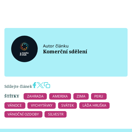
Autor článku
Komerční sdělení
Sdílejte článek
ŠTÍTKY
ZAHRADA
AMERIKA
ZIMA
PERU
VÁNOCE
VYCHYTÁVKY
SVÁTEK
LÁĎA HRUŠKA
VÁNOČNÍ OZDOBY
SILVESTR