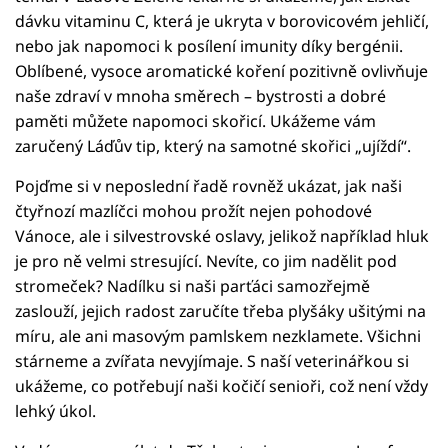
dávku vitaminu C, která je ukryta v borovicovém jehličí,
nebo jak napomoci k posílení imunity díky bergénii.
Oblíbené, vysoce aromatické koření pozitivně ovlivňuje
naše zdraví v mnoha směrech – bystrosti a dobré
paměti můžete napomoci skořicí. Ukážeme vám
zaručený Láďův tip, který na samotné skořici „ujíždí“.
Pojďme si v neposlední řadě rovněž ukázat, jak naši
čtyřnozí mazlíčci mohou prožít nejen pohodové
Vánoce, ale i silvestrovské oslavy, jelikož například hluk
je pro ně velmi stresující. Nevíte, co jim nadělit pod
stromeček? Nadílku si naši parťáci samozřejmě
zaslouží, jejich radost zaručíte třeba plyšáky ušitými na
míru, ale ani masovým pamlskem nezklamete. Všichni
stárneme a zvířata nevyjímaje. S naší veterinářkou si
ukážeme, co potřebují naši kočičí senioři, což není vždy
lehký úkol.