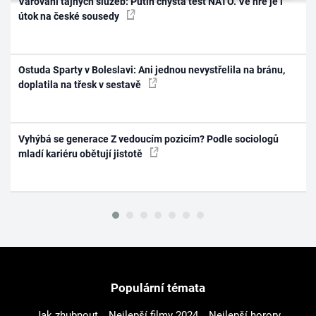
Varování tajných služeb: Putin chystá test NATO. Ve hře je i
útok na české sousedy
Ostuda Sparty v Boleslavi: Ani jednou nevystřelila na bránu,
doplatila na třesk v sestavě
Vyhýbá se generace Z vedoucím pozicím? Podle sociologů
mladí kariéru obětují jistotě
Populární témata
Jak zhubnout
Nejlepší filmy 2024
Nejlepší horory