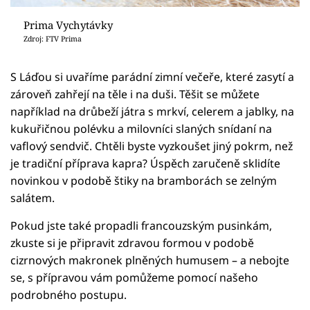
Prima Vychytávky
Zdroj: FTV Prima
S Láďou si uvaříme parádní zimní večeře, které zasytí a
zároveň zahřejí na těle i na duši. Těšit se můžete
například na drůbeží játra s mrkví, celerem a jablky, na
kukuřičnou polévku a milovníci slaných snídaní na
vaflový sendvič. Chtěli byste vyzkoušet jiný pokrm, než
je tradiční příprava kapra? Úspěch zaručeně sklidíte
novinkou v podobě štiky na bramborách se zelným
salátem.
Pokud jste také propadli francouzským pusinkám,
zkuste si je připravit zdravou formou v podobě
cizrnových makronek plněných humusem – a nebojte
se, s přípravou vám pomůžeme pomocí našeho
podrobného postupu.