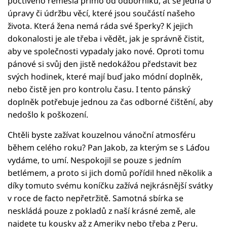
poctivého řemesla přímo od odborníků, ať se jedná o
úpravy či údržbu věcí, které jsou součástí našeho
života. Která žena nemá ráda své šperky? K jejich
dokonalosti je ale třeba i vědět, jak je správně čistit,
aby ve společnosti vypadaly jako nové. Oproti tomu
pánové si svůj den jistě nedokážou představit bez
svých hodinek, které mají buď jako módní doplněk,
nebo čistě jen pro kontrolu času. I tento pánský
doplněk potřebuje jednou za čas odborné čištění, aby
nedošlo k poškození.
Chtěli byste zažívat kouzelnou vánoční atmosféru
během celého roku? Pan Jakob, za kterým se s Láďou
vydáme, to umí. Nespokojil se pouze s jedním
betlémem, a proto si jich domů pořídil hned několik a
díky tomuto svému koníčku zažívá nejkrásnější svátky
v roce de facto nepřetržitě. Samotná sbírka se
neskládá pouze z pokladů z naší krásné země, ale
najdete tu kousky až z Ameriky nebo třeba z Peru.