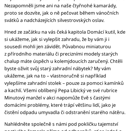
Nezapomněli jsme ani na naše čtyřnohé kamarády,
proto se dozvíte, jak o ně pečovat během vánočních
svátků a nadcházejících silvestrovských oslav.
Hned ze začátku na vás čeká kapitola Domácí kutil, kde
si ukážeme, jak si vylepšit zahradu, že by vám ji i
sousedi mohli jen závidět. Půvabnou miniaturou
z přírodního materiálu či precizními modely starých
chalup máte úspěch u kolemjdoucích zaručený. Chtěli
byste oživit svůj starý zahradní nábytek? My vám
ukážeme, jak na to – vlastnoručně si například
vylepšíme zahradní stolek – pouze za pomoci kamínků
a kachlí. Všemi oblíbený Pepa Libický ve své rubrice
Minutový manžel v akci napomůže Evě s častými
domácími problémy, které trápí většinu lidí, jako je
čistění odpadu umyvadla či odstranění starého nátěru.
Nahlédněte společně s námi pod pokličku tajemství