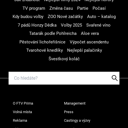
TV program
Změna času
Partie
Počasí
Kdy budou volby
ZOO Nové začátky
Auto – katalog
7 pádů Honzy Dědka
Volby 2025
Svařené víno
Tatarák podle Pohlreicha
Aloe vera
Pěstování lichořeřišnice
Výpočet ascendentu
Tvarohové knedlíky
Nejlepší palačinky
Švestkový koláč
O FTV Prima
Management
Volná místa
Press
Reklama
Castingy a výzvy