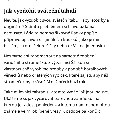
Jak vyzdobit sváteční tabuli
Nevíte, jak vyzdobit svou sváteční tabuli, aby letos byla
originální? S tímto problémem si hlavu už lámat
nemusíte. Láďa za pomocí šikovné Radky popíše
přípravu opravdu originálních kousků, jako je mini
betlém, stromeček ze šišky nebo držák na jmenovku.
Nesmíme ani zapomenout na samotné zdobení
vánočního stromečku. S výtvarnicí Šárkou si
vlastnoručně vyrobíme ozdoby v podobě korálkových
věnečků nebo drátěných rybiček, které zajistí, aby náš
stromeček byl krásnější než předchozí rok.
Také milovníci zahrad si v tomto vydání přijdou na své.
Ukážeme si, jak vyčarovat barevnou zahrádku, na
kterou je radost pohledět – a k tomu nám napomohou
známé a velmi oblíbené vřesy. K ozdobě balkonů či