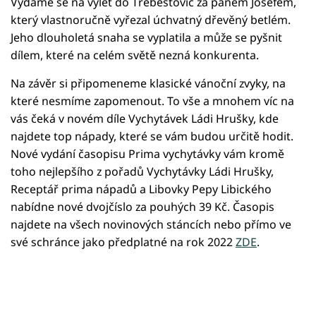
Vydáme se na výlet do Třebestovic za panem Josefem,
který vlastnoručně vyřezal úchvatný dřevěný betlém.
Jeho dlouholetá snaha se vyplatila a může se pyšnit
dílem, které na celém světě nezná konkurenta.
Na závěr si připomeneme klasické vánoční zvyky, na
které nesmíme zapomenout. To vše a mnohem víc na
vás čeká v novém díle Vychytávek Ládi Hrušky, kde
najdete top nápady, které se vám budou určitě hodit.
Nové vydání časopisu Prima vychytávky vám kromě
toho nejlepšího z pořadů Vychytávky Ládi Hrušky,
Receptář prima nápadů a Libovky Pepy Libického
nabídne nové dvojčíslo za pouhých 39 Kč. Časopis
najdete na všech novinových stáncích nebo přímo ve
své schránce jako předplatné na rok 2022
ZDE
.