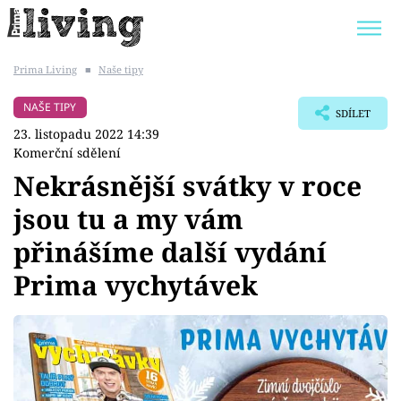
Prima Living
■
Naše tipy
Trendy:
JAK UŠETŘIT
POKOJOVÉ KVĚTINY
NAŠE TIPY
SDÍLET
BYDLENÍ SLAVNÝCH
ZAHRADA
23. listopadu 2022 14:39
Komerční sdělení
Nekrásnější svátky v roce
jsou tu a my vám
Témata
přinášíme další vydání
Bydlení
Prima vychytávek
Zahrada
Design