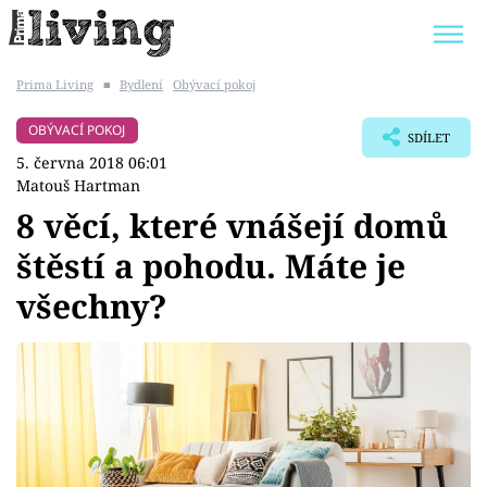
Prima Living
■
Bydlení
Obývací pokoj
Trendy:
JAK UŠETŘIT
POKOJOVÉ KVĚTINY
OBÝVACÍ POKOJ
SDÍLET
BYDLENÍ SLAVNÝCH
ZAHRADA
5. června 2018 06:01
Matouš Hartman
8 věcí, které vnášejí domů
štěstí a pohodu. Máte je
Témata
všechny?
Bydlení
Zahrada
Design