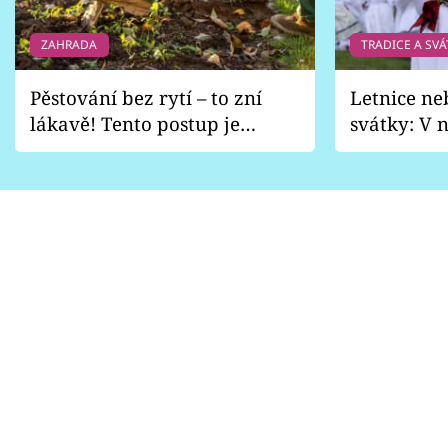
ZAHRADA
TRADICE A SVÁ
Pěstování bez rytí – to zní
Letnice ne
lákavě! Tento postup je
svátky: V n
vhodný jen pro některé
pondělí z
zahrady