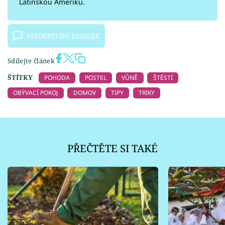
Latinskou Ameriku.
VSTOUPIT DO DISKUZE
Sdílejte článek
ŠTÍTKY
POHODA
POSTEL
VŮNĚ
ŠTĚSTÍ
OBÝVACÍ POKOJ
DOMOV
TIPY
TRIKY
PŘEČTĚTE SI TAKÉ