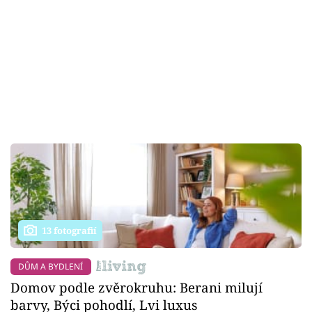
13 fotografií
DŮM A BYDLENÍ
Domov podle zvěrokruhu: Berani milují
barvy, Býci pohodlí, Lvi luxus