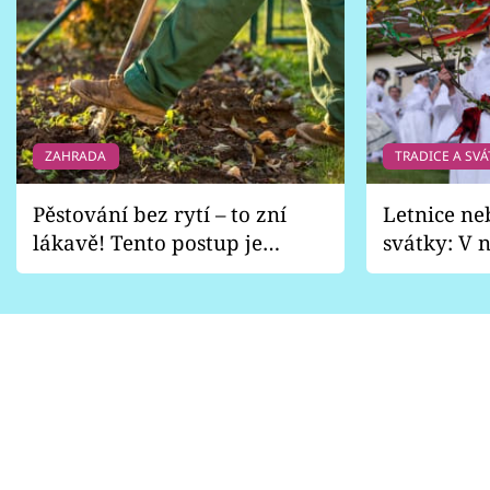
ZAHRADA
TRADICE A SVÁ
Pěstování bez rytí – to zní
Letnice ne
lákavě! Tento postup je
svátky: V n
vhodný jen pro některé
pondělí z
zahrady