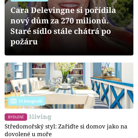
Sledujte prima+
Cara Delevingne si pořídila
nový dům za 270 milionů.
Přihlášení
Staré sídlo stále chátrá po
požáru
Sledujte nás
13 fotografií
BYDLENÍ
Středomořský styl: Zařiďte si domov jako na
dovolené u moře