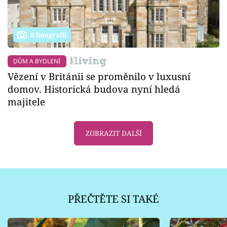
8 fotografií
DŮM A BYDLENÍ
Vězení v Británii se proměnilo v luxusní
domov. Historická budova nyní hledá
majitele
ZOBRAZIT DALŠÍ
PŘEČTĚTE SI TAKÉ