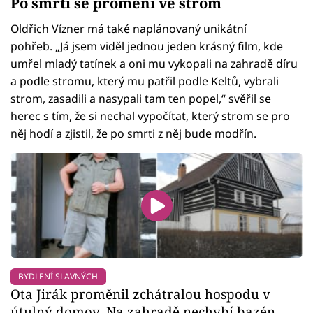
Po smrti se promění ve strom
Oldřich Vízner má také naplánovaný unikátní
pohřeb. „Já jsem viděl jednou jeden krásný film, kde
umřel mladý tatínek a oni mu vykopali na zahradě díru
a podle stromu, který mu patřil podle Keltů, vybrali
strom, zasadili a nasypali tam ten popel,“ svěřil se
herec s tím, že si nechal vypočítat, který strom se pro
něj hodí a zjistil, že po smrti z něj bude modřín.
BYDLENÍ SLAVNÝCH
Ota Jirák proměnil zchátralou hospodu v
útulný domov. Na zahradě nechybí bazén