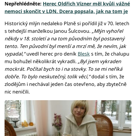
Nepřehlédněte:
Herec Oldřich Vízner měl kvůli vážné
nemoci skončit v LDN. Dcera popsala, jak na tom je
Historický mlýn nedaleko Plzně si pořídil již v 70. letech
s tehdejší manželkou Janou Šulcovou.
„Mlýn vyhořel
někdy v 18. století a na tom původním byl postavený
tento. Ten původní byl menší a mrzí mě, že nevím, jak
vypadal,“
uvedl herec pro deník
Blesk
s tím, že chalupu
mu bohužel několikrát vykradli.
„Byl jsem vykraden
mockrát. Počítal bych to i na stovky. To se mi neříká
dobře. To bylo neskutečný, tolik věcí,“
dodal s tím, že
zlodějům i nechával jeden čas otevřeno, aby zbytečně
nic neničili.