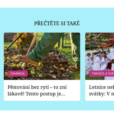
PŘEČTĚTE SI TAKÉ
ZAHRADA
TRADICE A SVÁ
Pěstování bez rytí – to zní
Letnice ne
lákavě! Tento postup je
svátky: V n
vhodný jen pro některé
pondělí z
zahrady