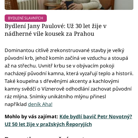
BYDLENÍ SLAVNÝCH
Bydlení Jany Paulové: Už 30 let žije v
nádherné vile kousek za Prahou
Dominantou citlivě zrekonstruované stavby je velký
původní krb, jehož komín začíná ve vzduchu a stoupá
až na střechu. Uvnitř krbu se v obývacím pokoji
nacházejí původní kamna, která vyzařují teplo a historii.
Také koupelna s dřevěnými akcenty a kachlovými
kamny svědčí o Víznerově odhodlání zachovat původní
ráz mlýna. Snímky unikátního mlýnu přinesl
například
deník Aha!
Mohlo by vás zajímat:
Kde bydlí bavič Petr Novotný?
Už 50 let žije v pražských Řeporyjích