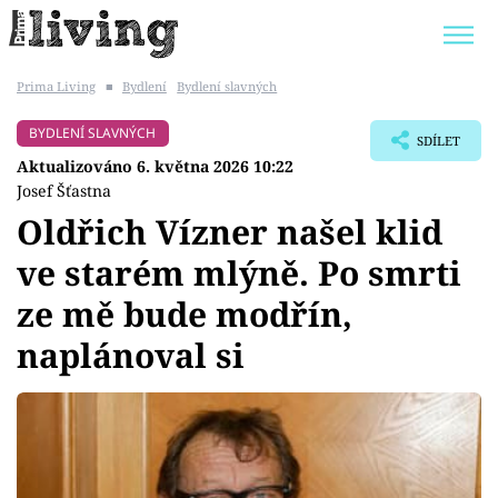
Prima Living
■
Bydlení
Bydlení slavných
Trendy:
JAK UŠETŘIT
POKOJOVÉ KVĚTINY
BYDLENÍ SLAVNÝCH
SDÍLET
BYDLENÍ SLAVNÝCH
ZAHRADA
Aktualizováno 6. května 2026 10:22
Josef Šťastna
Oldřich Vízner našel klid
ve starém mlýně. Po smrti
Témata
ze mě bude modřín,
Bydlení
naplánoval si
Zahrada
Design