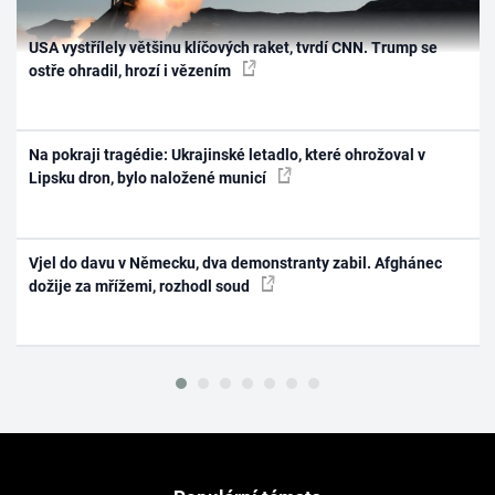
USA vystřílely většinu klíčových raket, tvrdí CNN. Trump se
ostře ohradil, hrozí i vězením
Na pokraji tragédie: Ukrajinské letadlo, které ohrožoval v
Lipsku dron, bylo naložené municí
Vjel do davu v Německu, dva demonstranty zabil. Afghánec
dožije za mřížemi, rozhodl soud