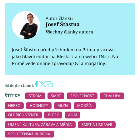
Autor článku
Josef Šťastna
Všechny články autora
Josef Šťastna před příchodem na Primu pracoval
jako hlavní editor na Blesk.cz a na webu TN.cz. Na
Primě vede online zpravodajství a magazíny.
Sdílejte článek
ŠTÍTKY
STROM
SMRT
SPOLEČNOST
CHALUPA
HEREC
HODNOTY
MLÝN
MODŘÍN
OLDŘICH VÍZNER
BLESK
AHA!
UMĚNÍ, KULTURA, ZÁBAVA A MÉDIA
SMRT A UMÍRÁNÍ
SPOLEČENSKÁ RUBRIKA