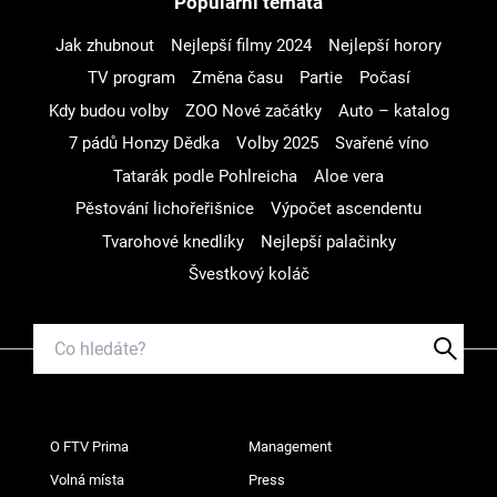
Populární témata
Jak zhubnout
Nejlepší filmy 2024
Nejlepší horory
TV program
Změna času
Partie
Počasí
Kdy budou volby
ZOO Nové začátky
Auto – katalog
7 pádů Honzy Dědka
Volby 2025
Svařené víno
Tatarák podle Pohlreicha
Aloe vera
Pěstování lichořeřišnice
Výpočet ascendentu
Tvarohové knedlíky
Nejlepší palačinky
Švestkový koláč
O FTV Prima
Management
Volná místa
Press