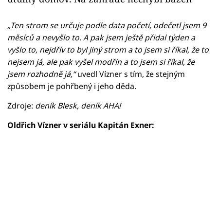
„Ten strom se určuje podle data početí, odečetl jsem 9
měsíců a nevyšlo to. A pak jsem ještě přidal týden a
vyšlo to, nejdřív to byl jiný strom a to jsem si říkal, že to
nejsem já, ale pak vyšel modřín a to jsem si říkal, že
jsem rozhodně já,“
uvedl Vízner s tím, že stejným
způsobem je pohřbený i jeho děda.
Zdroje:
deník Blesk, deník AHA!
Oldřich Vízner v seriálu Kapitán Exner:
Failed to fetch