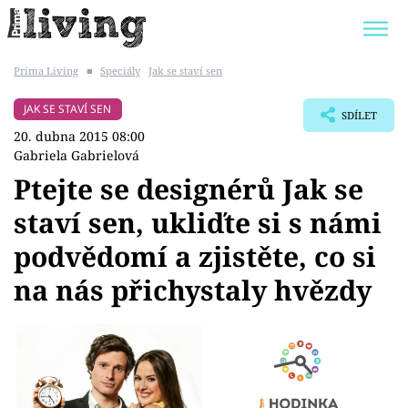
Prima Living
■
Speciály
Jak se staví sen
Trendy:
JAK UŠETŘIT
POKOJOVÉ KVĚTINY
JAK SE STAVÍ SEN
SDÍLET
BYDLENÍ SLAVNÝCH
ZAHRADA
20. dubna 2015 08:00
Gabriela Gabrielová
Ptejte se designérů Jak se
staví sen, ukliďte si s námi
Témata
podvědomí a zjistěte, co si
Bydlení
na nás přichystaly hvězdy
Zahrada
Design