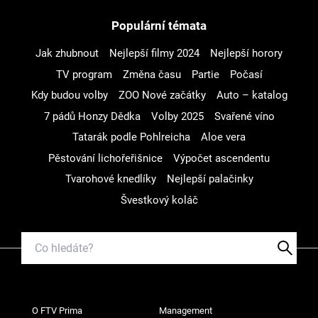
Populární témata
Jak zhubnout
Nejlepší filmy 2024
Nejlepší horory
TV program
Změna času
Partie
Počasí
Kdy budou volby
ZOO Nové začátky
Auto – katalog
7 pádů Honzy Dědka
Volby 2025
Svařené víno
Tatarák podle Pohlreicha
Aloe vera
Pěstování lichořeřišnice
Výpočet ascendentu
Tvarohové knedlíky
Nejlepší palačinky
Švestkový koláč
O FTV Prima
Management