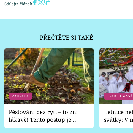
Sdílejte článek
PŘEČTĚTE SI TAKÉ
ZAHRADA
TRADICE A SVÁ
Pěstování bez rytí – to zní
Letnice ne
lákavě! Tento postup je
svátky: V n
vhodný jen pro některé
pondělí z