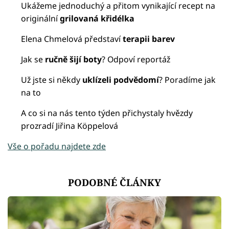
Ukážeme jednoduchý a přitom vynikající recept na
originální
grilovaná křidélka
Elena Chmelová představí
terapii barev
Jak se
ručně šijí boty
? Odpoví reportáž
Už jste si někdy
uklízeli podvědomí
? Poradíme jak
na to
A co si na nás tento týden přichystaly hvězdy
prozradí Jiřina Köppelová
Vše o pořadu najdete zde
PODOBNÉ ČLÁNKY