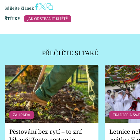
Sdílejte článek
ŠTÍTKY
JAK ODSTRANIT KLÍŠTĚ
PŘEČTĚTE SI TAKÉ
ZAHRADA
TRADICE A SVÁ
Pěstování bez rytí – to zní
Letnice ne
lákavě! Tento postup je
svátky: V n