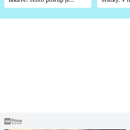
vhodný jen pro některé
pondělí z
zahrady