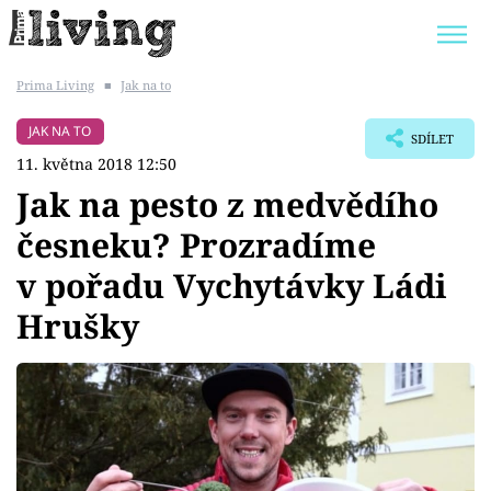
Prima Living
■
Jak na to
Trendy:
JAK UŠETŘIT
POKOJOVÉ KVĚTINY
JAK NA TO
SDÍLET
BYDLENÍ SLAVNÝCH
ZAHRADA
11. května 2018 12:50
Jak na pesto z medvědího
česneku? Prozradíme
v pořadu Vychytávky Ládi
Témata
Hrušky
Bydlení
Zahrada
Design