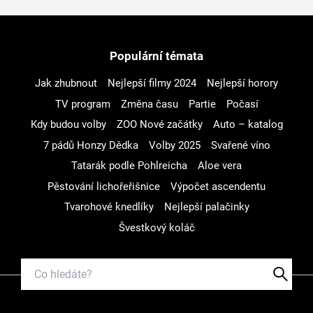
Populární témata
Jak zhubnout
Nejlepší filmy 2024
Nejlepší horory
TV program
Změna času
Partie
Počasí
Kdy budou volby
ZOO Nové začátky
Auto – katalog
7 pádů Honzy Dědka
Volby 2025
Svařené víno
Tatarák podle Pohlreicha
Aloe vera
Pěstování lichořeřišnice
Výpočet ascendentu
Tvarohové knedlíky
Nejlepší palačinky
Švestkový koláč