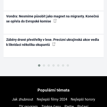
Vondra: Nesmíme působit jako magnet na migranty. Konečná
se opřela do Evropské komise
Záběry drsné přestřelky v lese. Precizní ukrajinská akce vedla
k likvidaci několika okupantů
Populární témata
Jak zhubnout
Nejlepší filmy 2024
Nejlepší horory
TV program
Změna času
Partie
Počasí