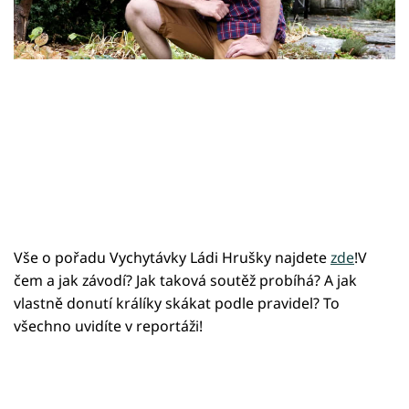
Sledujte prima+
Přihlášení
Sledujte nás
Vše o pořadu Vychytávky Ládi Hrušky najdete
zde
!V
čem a jak závodí? Jak taková soutěž probíhá? A jak
vlastně donutí králíky skákat podle pravidel? To
všechno uvidíte v reportáži!