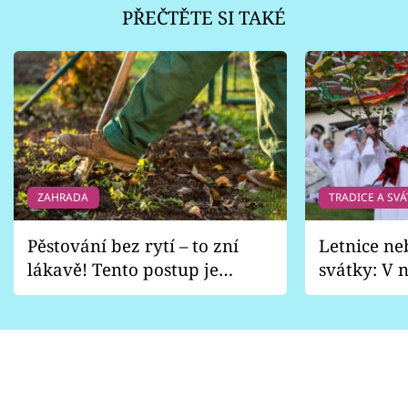
PŘEČTĚTE SI TAKÉ
ZAHRADA
TRADICE A SVÁ
Pěstování bez rytí – to zní
Letnice ne
lákavě! Tento postup je
svátky: V n
vhodný jen pro některé
pondělí z
zahrady