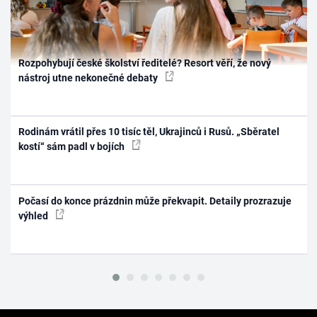
Rozpohybují české školství ředitelé? Resort věří, že nový
nástroj utne nekonečné debaty
Rodinám vrátil přes 10 tisíc těl, Ukrajinců i Rusů. „Sběratel
kostí“ sám padl v bojích
Počasí do konce prázdnin může překvapit. Detaily prozrazuje
výhled