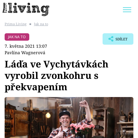
Prima Living
■
Jak na to
Trendy:
JAK UŠETŘIT
POKOJOVÉ KVĚTINY
JAK NA TO
SDÍLET
BYDLENÍ SLAVNÝCH
ZAHRADA
7. května 2021 13:07
Pavlína Wagnerová
Láďa ve Vychytávkách
vyrobil zvonkohru s
Témata
překvapením
Bydlení
Zahrada
Design