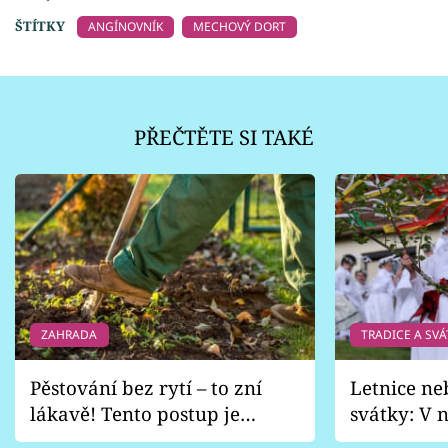
ŠTÍTKY
ANGÍNOVNÍK
MECHOVÝ DORT
PŘEČTĚTE SI TAKÉ
ZAHRADA
TRADICE A SVÁ
Pěstování bez rytí – to zní
Letnice ne
lákavě! Tento postup je
svátky: V n
vhodný jen pro některé
pondělí z