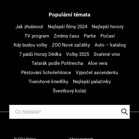
Populární témata
Jak zhubnout
Nejlepší filmy 2024
Nejlepší horory
TV program
Změna času
Partie
Počasí
Kdy budou volby
ZOO Nové začátky
Auto – katalog
7 pádů Honzy Dědka
Volby 2025
Svařené víno
Tatarák podle Pohlreicha
Aloe vera
Pěstování lichořeřišnice
Výpočet ascendentu
Tvarohové knedlíky
Nejlepší palačinky
Švestkový koláč