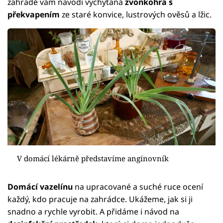
zahradě vám navodí vychytaná
zvonkohra s
překvapením
ze staré konvice, lustrových ověsů a lžic.
V domácí lékárně představíme angínovník
Domácí vazelínu
na upracované a suché ruce ocení
každý, kdo pracuje na zahrádce. Ukážeme, jak si ji
snadno a rychle vyrobit. A přidáme i návod na