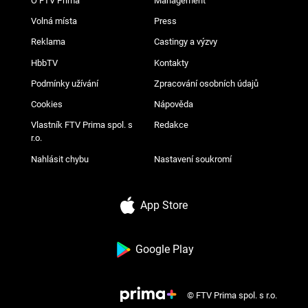
O FTV Prima
Management
Volná místa
Press
Reklama
Castingy a výzvy
HbbTV
Kontakty
Podmínky užívání
Zpracování osobních údajů
Cookies
Nápověda
Vlastník FTV Prima spol. s
Redakce
r.o.
Nahlásit chybu
Nastavení soukromí
App Store
Google Play
© FTV Prima spol. s r.o.