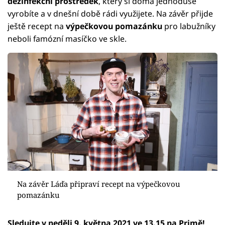
dezinfekční prostředek
, který si doma jednoduše
vyrobíte a v dnešní době rádi využijete. Na závěr přijde
ještě recept na
výpečkovou pomazánku
pro labužníky
neboli famózní masíčko ve skle.
Na závěr Láďa připraví recept na výpečkovou
pomazánku
Sledujte v neděli 9. května 2021 ve 13.15 na Primě!