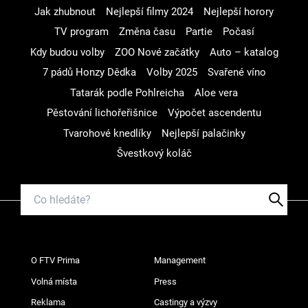
Jak zhubnout
Nejlepší filmy 2024
Nejlepší horory
TV program
Změna času
Partie
Počasí
Kdy budou volby
ZOO Nové začátky
Auto – katalog
7 pádů Honzy Dědka
Volby 2025
Svařené víno
Tatarák podle Pohlreicha
Aloe vera
Pěstování lichořeřišnice
Výpočet ascendentu
Tvarohové knedlíky
Nejlepší palačinky
Švestkový koláč
O FTV Prima
Management
Volná místa
Press
Reklama
Castingy a výzvy