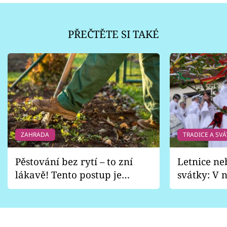
PŘEČTĚTE SI TAKÉ
ZAHRADA
TRADICE A SVÁ
Pěstování bez rytí – to zní
Letnice ne
lákavě! Tento postup je
svátky: V n
vhodný jen pro některé
pondělí z
zahrady