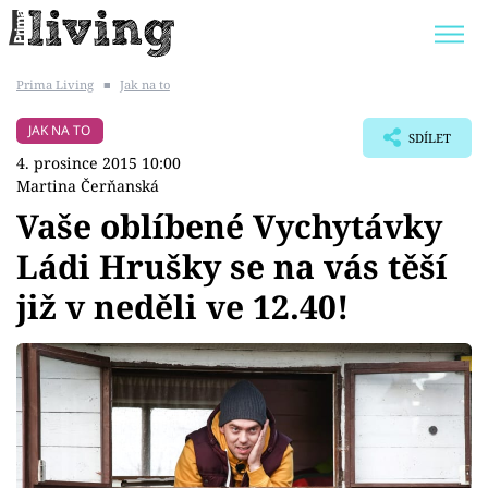
Prima Living
■
Jak na to
Trendy:
JAK UŠETŘIT
POKOJOVÉ KVĚTINY
JAK NA TO
SDÍLET
BYDLENÍ SLAVNÝCH
ZAHRADA
4. prosince 2015 10:00
Martina Čerňanská
Vaše oblíbené Vychytávky
Ládi Hrušky se na vás těší
Témata
již v neděli ve 12.40!
Bydlení
Zahrada
Design