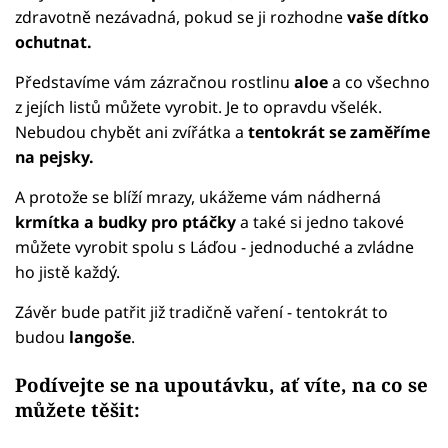
zdravotně nezávadná, pokud se ji rozhodne
vaše dítko
ochutnat.
Představíme vám zázračnou rostlinu
aloe
a co všechno
z jejích listů můžete vyrobit. Je to opravdu všelék.
Nebudou chybět ani zvířátka a
tentokrát se zaměříme
na pejsky.
A protože se blíží mrazy, ukážeme vám nádherná
krmítka a budky pro ptáčky
a také si jedno takové
můžete vyrobit spolu s Láďou - jednoduché a zvládne
ho jistě každý.
Závěr bude patřit již tradičně vaření - tentokrát to
budou
langoše
.
Podívejte se na upoutávku, ať víte, na co se
můžete těšit: