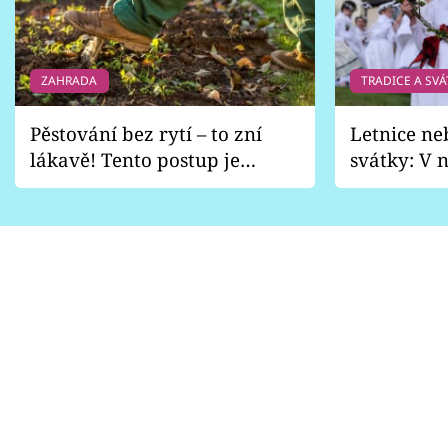
ZAHRADA
TRADICE A SVÁ
Pěstování bez rytí – to zní
Letnice ne
lákavě! Tento postup je
svátky: V n
vhodný jen pro některé
pondělí z
zahrady