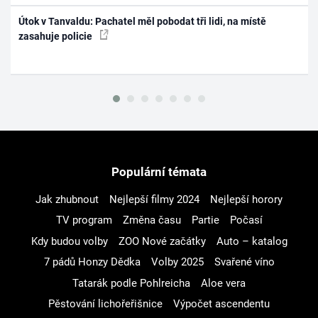
Útok v Tanvaldu: Pachatel měl pobodat tři lidi, na místě
zasahuje policie
Populární témata
Jak zhubnout
Nejlepší filmy 2024
Nejlepší horory
TV program
Změna času
Partie
Počasí
Kdy budou volby
ZOO Nové začátky
Auto – katalog
7 pádů Honzy Dědka
Volby 2025
Svařené víno
Tatarák podle Pohlreicha
Aloe vera
Pěstování lichořeřišnice
Výpočet ascendentu