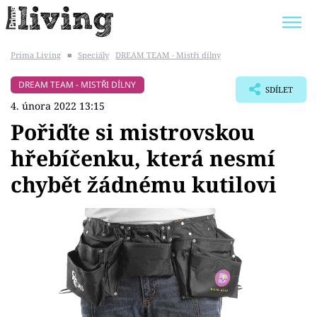
Prima Living
■
Speciály
DREAM TEAM - Mistři dílny
Trendy:
JAK UŠETŘIT
POKOJOVÉ KVĚTINY
DREAM TEAM - MISTŘI DÍLNY
SDÍLET
BYDLENÍ SLAVNÝCH
ZAHRADA
4. února 2022 13:15
Pořiďte si mistrovskou
hřebíčenku, která nesmí
chybět žádnému kutilovi
Témata
Bydlení
Zahrada
Design