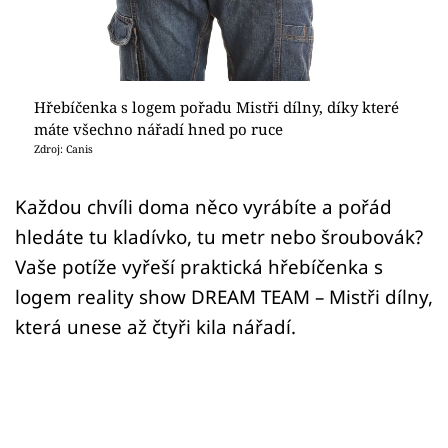
Sledujte prima+
Přihlášení
Hřebíčenka s logem pořadu Mistři dílny, díky které
máte všechno nářadí hned po ruce
Sledujte nás
Zdroj: Canis
Každou chvíli doma něco vyrábíte a pořád
hledáte tu kladívko, tu metr nebo šroubovák?
Vaše potíže vyřeší praktická hřebíčenka s
logem reality show DREAM TEAM – Mistři dílny,
která unese až čtyři kila nářadí.