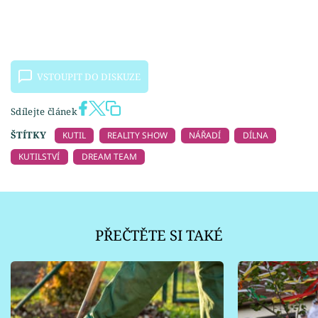
VSTOUPIT DO DISKUZE
Sdílejte článek
ŠTÍTKY
KUTIL
REALITY SHOW
NÁŘADÍ
DÍLNA
KUTILSTVÍ
DREAM TEAM
PŘEČTĚTE SI TAKÉ