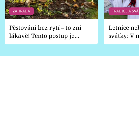
ZAHRADA
TRADICE A SVÁ
Pěstování bez rytí – to zní
Letnice ne
lákavě! Tento postup je
svátky: V n
vhodný jen pro některé
pondělí z
zahrady