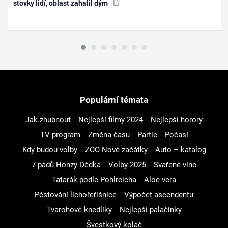
stovky lidí, oblast zahalil dým
Populární témata
Jak zhubnout
Nejlepší filmy 2024
Nejlepší horory
TV program
Změna času
Partie
Počasí
Kdy budou volby
ZOO Nové začátky
Auto – katalog
7 pádů Honzy Dědka
Volby 2025
Svařené víno
Tatarák podle Pohlreicha
Aloe vera
Pěstování lichořeřišnice
Výpočet ascendentu
Tvarohové knedlíky
Nejlepší palačinky
Švestkový koláč