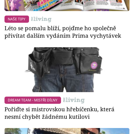
NAŠE TIPY
Léto se pomalu blíží, pojďme ho společně
přivítat dalším vydáním Prima vychytávek
DREAM TEAM - MISTŘI DÍLNY
Pořiďte si mistrovskou hřebíčenku, která
nesmí chybět žádnému kutilovi