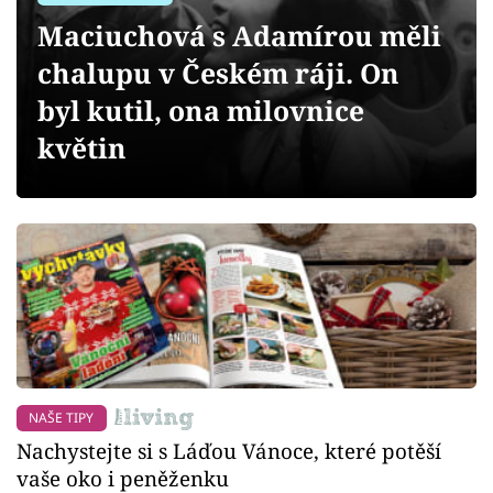
Sledujte prima+
Maciuchová s Adamírou měli
chalupu v Českém ráji. On
Přihlášení
byl kutil, ona milovnice
květin
Sledujte nás
NAŠE TIPY
Nachystejte si s Láďou Vánoce, které potěší
vaše oko i peněženku