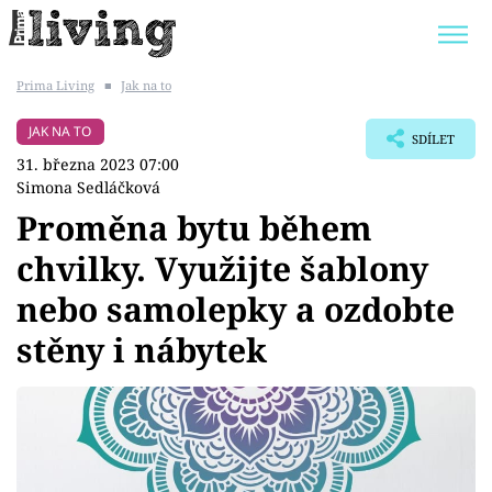
Prima Living
■
Jak na to
Trendy:
JAK UŠETŘIT
POKOJOVÉ KVĚTINY
JAK NA TO
SDÍLET
BYDLENÍ SLAVNÝCH
ZAHRADA
31. března 2023 07:00
Simona Sedláčková
Proměna bytu během
chvilky. Využijte šablony
Témata
nebo samolepky a ozdobte
Bydlení
stěny i nábytek
Zahrada
Design