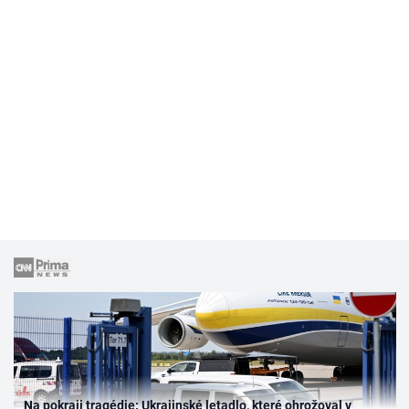
Na pokraji tragédie: Ukrajinské letadlo, které ohrožoval v