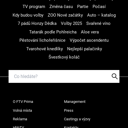
TV program
Změna času
Partie
Počasí
Kdy budou volby
ZOO Nové začátky
Auto – katalog
7 pádů Honzy Dědka
Volby 2025
Svařené víno
Tatarák podle Pohlreicha
Aloe vera
Pěstování lichořeřišnice
Výpočet ascendentu
Tvarohové knedlíky
Nejlepší palačinky
Švestkový koláč
O FTV Prima
Management
Volná místa
Press
Reklama
Castingy a výzvy
HbbTV
Kontakty