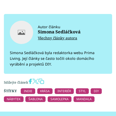
Autor článku
Simona Sedláčková
Všechny články autora
Simona Sedláčková byla redaktorka webu Prima
Living. Její články se často točili okolo domácího
vyrábění a projektů DIY.
Sdílejte článek
ŠTÍTKY
INDIE
KRÁSA
INTERIÉR
STYL
DIY
NÁBYTEK
ŠABLONA
SAMOLEPKA
MANDALA