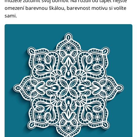
můžete zútulnit svůj domov. Na rozdíl od tapet nejste
omezení barevnou škálou, barevnost motivu si volíte
sami.