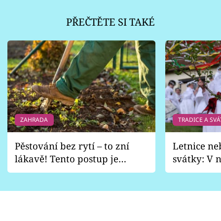
PŘEČTĚTE SI TAKÉ
ZAHRADA
TRADICE A SVÁ
Pěstování bez rytí – to zní
Letnice ne
lákavě! Tento postup je
svátky: V n
vhodný jen pro některé
pondělí z
zahrady