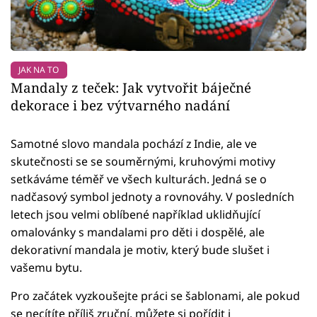
JAK NA TO
Mandaly z teček: Jak vytvořit báječné
dekorace i bez výtvarného nadání
Samotné slovo mandala pochází z Indie, ale ve
skutečnosti se se souměrnými, kruhovými motivy
setkáváme téměř ve všech kulturách. Jedná se o
nadčasový symbol jednoty a rovnováhy. V posledních
letech jsou velmi oblíbené například uklidňující
omalovánky s mandalami pro děti i dospělé, ale
dekorativní mandala je motiv, který bude slušet i
vašemu bytu.
Pro začátek vyzkoušejte práci se šablonami, ale pokud
se necítíte příliš zruční, můžete si pořídit i