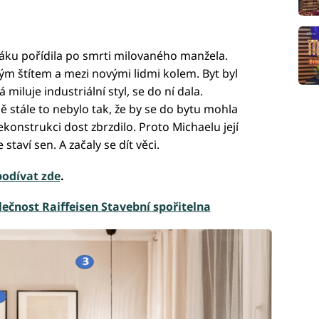
láku pořídila po smrti milovaného manžela.
stým štítem a mezi novými lidmi kolem. Byt byl
miluje industriální styl, se do ní dala.
 stále to nebylo tak, že by se do bytu mohla
ekonstrukci dost zbrzdilo. Proto Michaelu její
staví sen. A začaly se dít věci.
podívat zde
.
ečnost Raiffeisen Stavební spořitelna