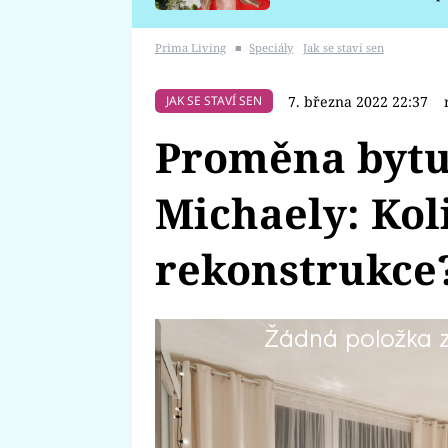
požáru
Prima Living
■
Speciály
Jak se staví sen
7. března 2022 22:37
JAK SE STAVÍ SEN
Proměna bytu
Michaely: Kol
rekonstrukce
Žádná položka z 
Chtěla by začít nový život, ale 
mladém věku stala vdovou. Její 
ho sužovala dlouhou dobu. Proto
společně žili, a začít znovu. Un