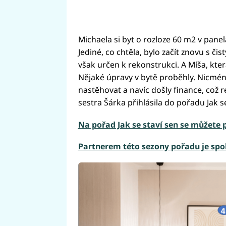
Michaela si byt o rozloze 60 m2 v pane
Jediné, co chtěla, bylo začít znovu s či
však určen k rekonstrukci. A Míša, která 
Nějaké úpravy v bytě proběhly. Nicméně
nastěhovat a navíc došly finance, což r
sestra Šárka přihlásila do pořadu Jak se 
Na pořad Jak se staví sen se můžete 
Partnerem této sezony pořadu je spol