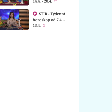
14.4. - 20.4.
ŠTÍR - Týdenní
horoskop od 7.4. -
13.4.