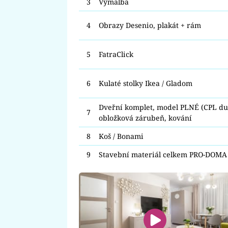
3
Výmalba
4
Obrazy Desenio, plakát + rám
5
FatraClick
6
Kulaté stolky Ikea / Gladom
Dveřní komplet, model PLNÉ (CPL dub
7
obložková zárubeň, kování
8
Koš / Bonami
9
Stavební materiál celkem PRO-DOMA