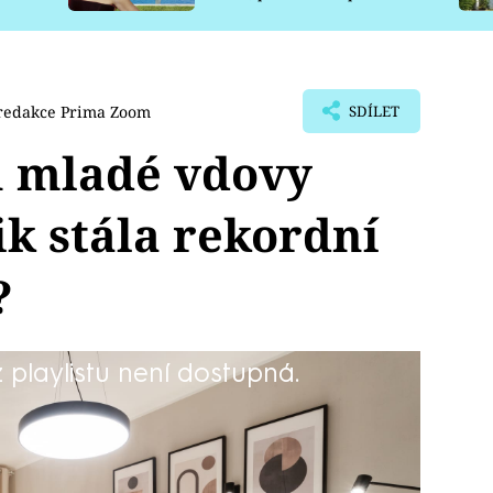
pro psy
redakce Prima Zoom
SDÍLET
 mladé vdovy
ik stála rekordní
?
playlistu není dostupná.
nemůže. Paní Michaela se ve svém
manžel podlehl zákeřné nemoci, která
 se rozhodla odejít z města, kde
iknout pohledům sousedů. Avšak byt,