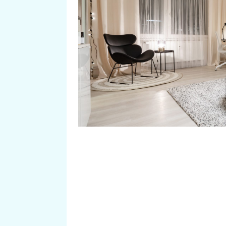
který si Michaela pořídila, na by
doby, než na scénu přišly design
Veronika a Renata, které si mus
Míšina bytu, ale také s covidem,
vysílání zdržel a opozdil předání.