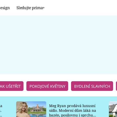
esign
Sledujte prima+
Design
TRENDY
JAK NA TO
PROMĚNY
NAŠE TIPY
JAK UŠETŘIT
POKOJOVÉ KVĚTINY
BYDLENÍ SLAVNÝCH
la
Meg Ryan prodává luxusní
.
sídlo. Moderní dům láká na
o
bazén, posilovnu i sprchu