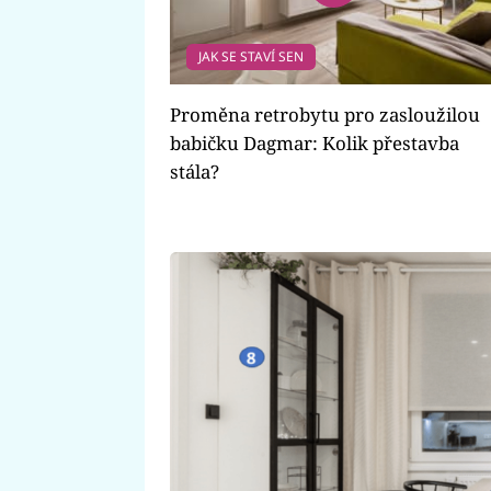
JAK SE STAVÍ SEN
Proměna retrobytu pro zasloužilou
babičku Dagmar: Kolik přestavba
stála?