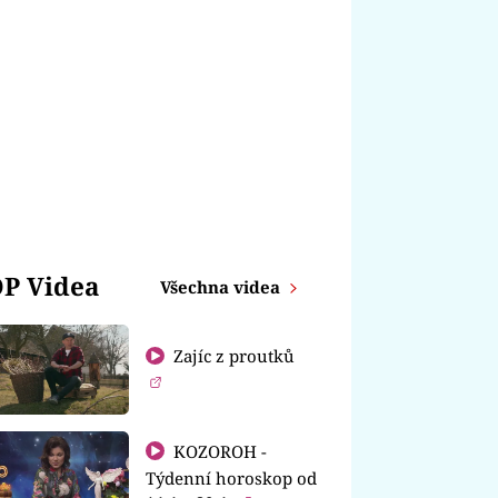
P Videa
Všechna videa
Zajíc z proutků
KOZOROH -
Týdenní horoskop od