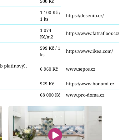
500 Kč
1 100 Kč /
https://desenio.cz/
1 ks
1 074
https://www.fatrafloor.cz/
Kč/m2
599 Kč / 1
https://www.ikea.com/
ks
 platinový),
6 960 Kč
www.sepos.cz
929 Kč
https://www.bonami.cz
68 000 Kč
www.pro-doma.cz