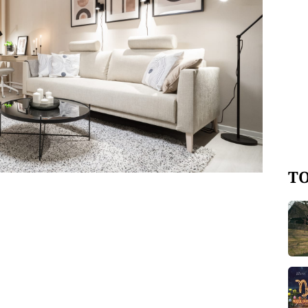
dlení nebyl připravený. Ale jen do té
érky z pořadu Jak se staví sen
ely poradit nejenom se záludnostmi
 který proměnu poprvé v historii
TO