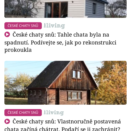
ČESKÉ CHATY SNŮ
České chaty snů: Tahle chata byla na
spadnutí. Podívejte se, jak po rekonstrukci
prokoukla
ČESKÉ CHATY SNŮ
České chaty snů: Vlastnoručně postavená
chata začíná chátrat. Podaří se ji zachránit?