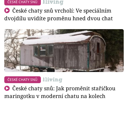
ČESKÉ CHATY SNŮ
České chaty snů vrcholí: Ve speciálním
dvojdílu uvidíte proměnu hned dvou chat
ČESKÉ CHATY SNŮ
České chaty snů: Jak proměnit stařičkou
maringotku v moderní chatu na kolech