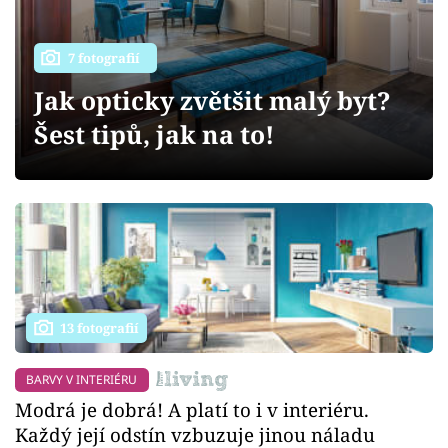
Sledujte prima+
7 fotografií
Přihlášení
Jak opticky zvětšit malý byt?
Šest tipů, jak na to!
Sledujte nás
13 fotografií
BARVY V INTERIÉRU
Modrá je dobrá! A platí to i v interiéru.
Každý její odstín vzbuzuje jinou náladu