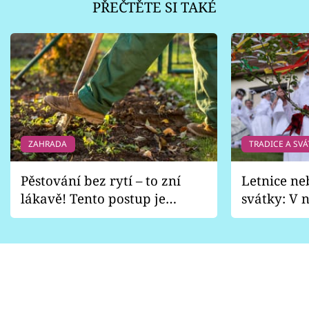
PŘEČTĚTE SI TAKÉ
ZAHRADA
TRADICE A SVÁ
Pěstování bez rytí – to zní
Letnice ne
lákavě! Tento postup je
svátky: V n
vhodný jen pro některé
pondělí z
zahrady