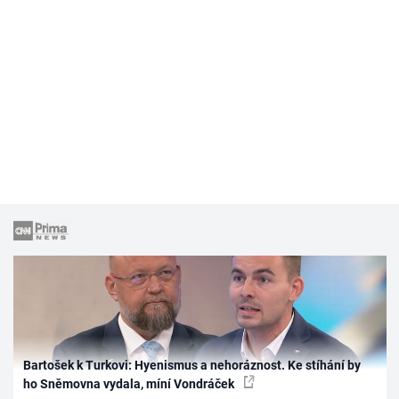
Bartošek k Turkovi: Hyenismus a nehoráznost. Ke stíhání by
ho Sněmovna vydala, míní Vondráček