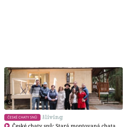
ČESKÉ CHATY SNŮ
České chaty snů: Stará montovaná chata