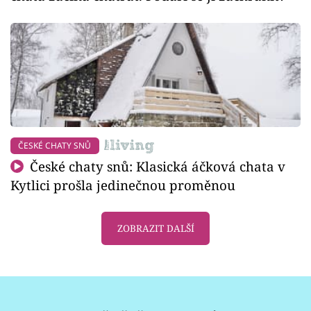
ČESKÉ CHATY SNŮ
České chaty snů: Klasická áčková chata v
Kytlici prošla jedinečnou proměnou
ZOBRAZIT DALŠÍ