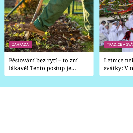
ZAHRADA
TRADICE A SVÁ
Pěstování bez rytí – to zní
Letnice ne
lákavě! Tento postup je
svátky: V n
vhodný jen pro některé
pondělí z
zahrady