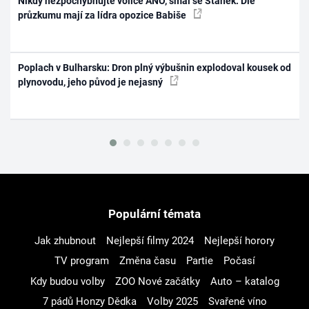
Nikdy nezpochybňujte voliče ANO, smál se Staněk. Dle
průzkumu mají za lídra opozice Babiše
Poplach v Bulharsku: Dron plný výbušnin explodoval kousek od
plynovodu, jeho původ je nejasný
Populární témata
Jak zhubnout
Nejlepší filmy 2024
Nejlepší horory
TV program
Změna času
Partie
Počasí
Kdy budou volby
ZOO Nové začátky
Auto – katalog
7 pádů Honzy Dědka
Volby 2025
Svařené víno