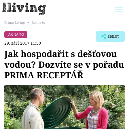
Prima Living
■
Jak na to
Trendy:
JAK UŠETŘIT
POKOJOVÉ KVĚTINY
JAK NA TO
SDÍLET
BYDLENÍ SLAVNÝCH
ZAHRADA
29. září 2017 11:50
Jak hospodařit s dešťovou
vodou? Dozvíte se v pořadu
PRIMA RECEPTÁŘ
Témata
Bydlení
Zahrada
Design