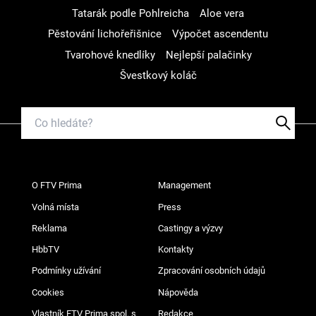
Tatarák podle Pohlreicha
Aloe vera
Pěstování lichořeřišnice
Výpočet ascendentu
Tvarohové knedlíky
Nejlepší palačinky
Švestkový koláč
O FTV Prima
Management
Volná místa
Press
Reklama
Castingy a výzvy
HbbTV
Kontakty
Podmínky užívání
Zpracování osobních údajů
Cookies
Nápověda
Vlastník FTV Prima spol. s
Redakce