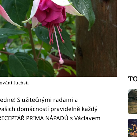
TO
vání fuchsií
ledne! S užitečnými radami a
vašich domácností pravidelně každý
 RECEPTÁŘ PRIMA NÁPADŮ s Václavem