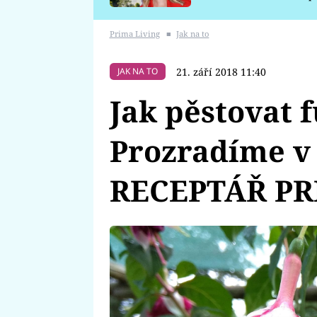
požáru
Prima Living
■
Jak na to
21. září 2018 11:40
JAK NA TO
Jak pěstovat 
Prozradíme v
RECEPTÁŘ P