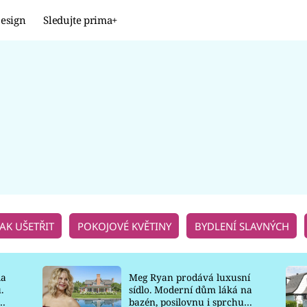
esign
Sledujte prima+
Design
TRENDY
JAK NA TO
PROMĚNY
NAŠE TIPY
JAK UŠETŘIT
POKOJOVÉ KVĚTINY
BYDLENÍ SLAVNÝCH
la
Meg Ryan prodává luxusní
.
sídlo. Moderní dům láká na
o
bazén, posilovnu i sprchu