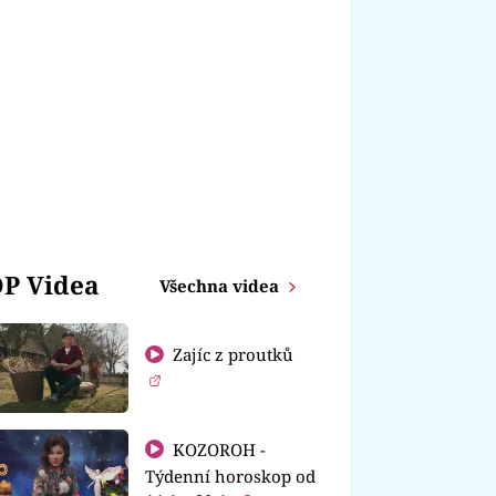
P Videa
Všechna videa
Zajíc z proutků
KOZOROH -
Týdenní horoskop od