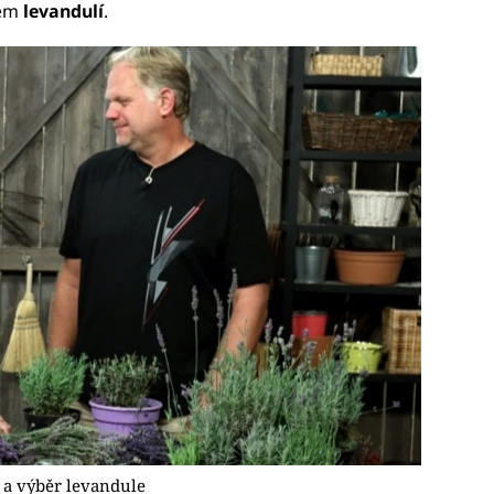
rem
levandulí
.
a výběr levandule