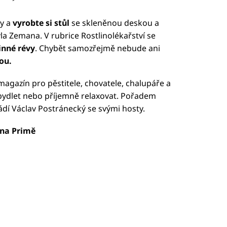
dy a
vyrobte si stůl
se skleněnou deskou a
la Zemana. V rubrice Rostlinolékařství se
inné révy
. Chybět samozřejmě nebude ani
ou.
gazín pro pěstitele, chovatele, chalupáře a
bydlet nebo příjemně relaxovat. Pořadem
dí Václav Postránecký se svými hosty.
5 na Primě