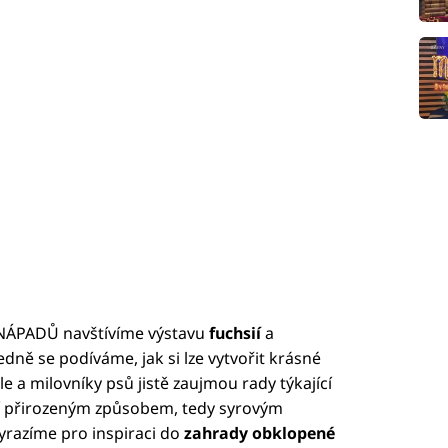
NÁPADŮ navštívíme výstavu
fuchsií
a
edně se podíváme, jak si lze vytvořit krásné
ele a milovníky psů jistě zaujmou rady týkající
í přirozeným způsobem, tedy syrovým
vyrazíme pro inspiraci do
zahrady obklopené