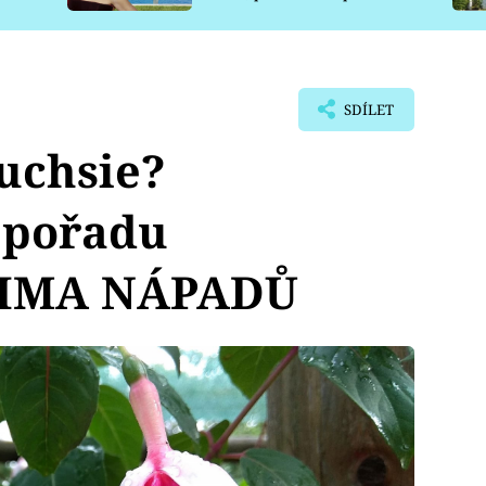
pro psy
SDÍLET
fuchsie?
 pořadu
RIMA NÁPADŮ