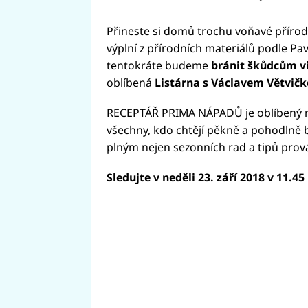
Přineste si domů trochu voňavé příro
výplní z přírodních materiálů podle Pav
tentokráte budeme
bránit škůdcům v
oblíbená
Listárna s Václavem Větvičk
RECEPTÁŘ PRIMA NÁPADŮ je oblíbený ma
všechny, kdo chtějí pěkně a pohodlně 
plným nejen sezonních rad a tipů prová
Sledujte v neděli 23. září 2018 v 11.4