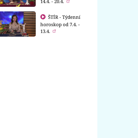
14.4. - 20.4.
ŠTÍR - Týdenní
horoskop od 7.4. -
13.4.