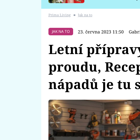
požáru
Prima Living
■
Jak na to
23. června 2023 11:50
Gabr
JAK NA TO
Letní příprav
proudu, Rece
nápadů je tu 