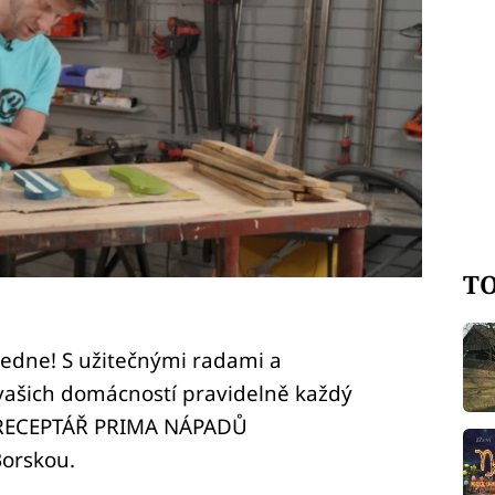
TO
ledne! S užitečnými radami a
vašich domácností pravidelně každý
 RECEPTÁŘ PRIMA NÁPADŮ
Borskou.