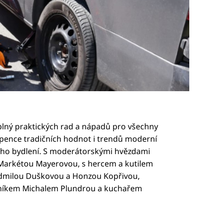
ný praktických rad a nápadů pro všechny
upence tradičních hodnot i trendů moderní
ého bydlení. S moderátorskými hvězdami
Markétou Mayerovou, s hercem a kutilem
dmilou Duškovou a Honzou Kopřivou,
dníkem Michalem Plundrou a kuchařem