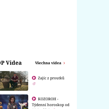
P Videa
Všechna videa
Zajíc z proutků
KOZOROH -
Týdenní horoskop od