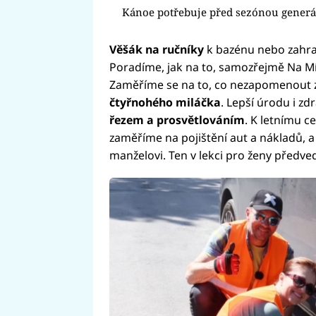
Kánoe potřebuje před sezónou gener
Věšák na ručníky
k bazénu nebo zahrad
Poradíme, jak na to, samozřejmě Na Mí
Zaměříme se na to, co nezapomenout za
čtyřnohého miláčka
. Lepší úrodu i z
řezem a prosvětlováním
. K letnímu c
zaměříme na pojištění aut a nákladů, 
manželovi. Ten v lekci pro ženy předve