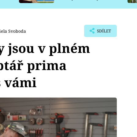
pro psy
iela Svoboda
SDÍLET
y jsou v plném
ptář prima
s vámi