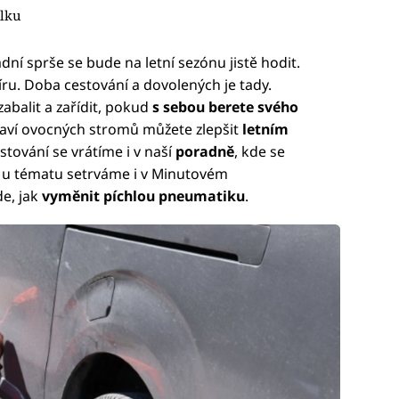
álku
ní sprše se bude na letní sezónu jistě hodit.
ru. Doba cestování a dovolených je tady.
balit a zařídit, pokud
s sebou berete svého
draví ovocných stromů můžete zlepšit
letním
estování se vrátíme i v naší
poradně
, kde se
a u tématu setrváme i v Minutovém
de, jak
vyměnit píchlou pneumatiku
.