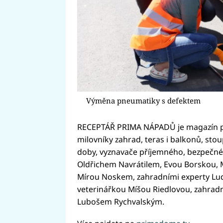
Výměna pneumatiky s defektem
RECEPTÁŘ PRIMA NÁPADŮ je magazín pl
milovníky zahrad, teras i balkonů, sto
doby, vyznavače příjemného, bezpečn
Oldřichem Navrátilem, Evou Borskou, 
Mírou Noskem, zahradními experty Lu
veterinářkou Míšou Riedlovou, zahra
Lubošem Rychvalským.