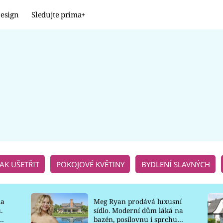
esign
Sledujte prima+
Design
TRENDY
JAK NA TO
PROMĚNY
NAŠE TIPY
JAK UŠETŘIT
POKOJOVÉ KVĚTINY
BYDLENÍ SLAVNÝCH
la
Meg Ryan prodává luxusní
.
sídlo. Moderní dům láká na
o
bazén, posilovnu i sprchu