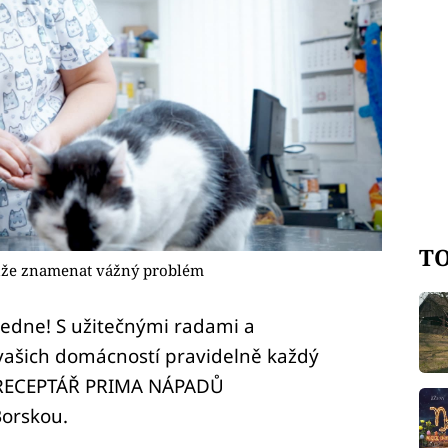
TO
ůže znamenat vážný problém
ledne! S užitečnými radami a
vašich domácností pravidelně každý
 RECEPTÁŘ PRIMA NÁPADŮ
Borskou.