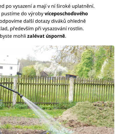
 po vysazení a mají v ní široké uplatnění.
se pustíme do výroby
víceposchoďového
odpovíme další dotazy diváků ohledně
lad, především při vysazování rostlin.
abyste mohli
zalévat úsporně
.