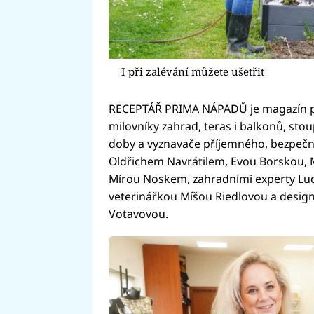
I při zalévání můžete ušetřit
RECEPTÁŘ PRIMA NÁPADŮ je magazín pl
milovníky zahrad, teras i balkonů, sto
doby a vyznavače příjemného, bezpeč
Oldřichem Navrátilem, Evou Borskou, 
Mírou Noskem, zahradními experty Lu
veterinářkou Míšou Riedlovou a desig
Votavovou.