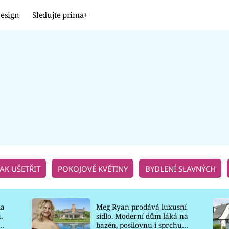
esign
Sledujte prima+
Design
TRENDY
JAK NA TO
PROMĚNY
NAŠE TIPY
JAK UŠETŘIT
POKOJOVÉ KVĚTINY
BYDLENÍ SLAVNÝCH
la
Meg Ryan prodává luxusní
.
sídlo. Moderní dům láká na
o
bazén, posilovnu i sprchu