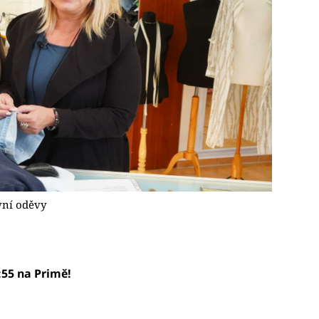
vní oděvy
:55 na Primě!