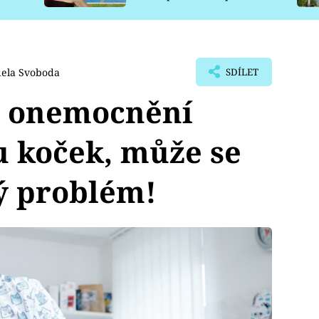
pro psy
iela Svoboda
SDÍLET
e onemocnění
u koček, může se
ý problém!