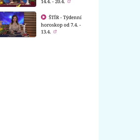
14.4. - 20.4.
ŠTÍR - Týdenní
horoskop od 7.4. -
13.4.