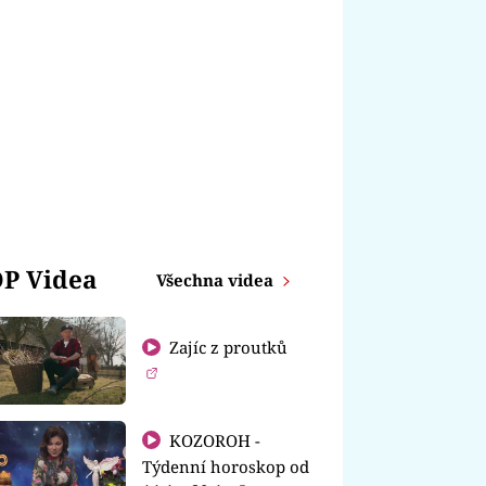
P Videa
Všechna videa
Zajíc z proutků
KOZOROH -
Týdenní horoskop od