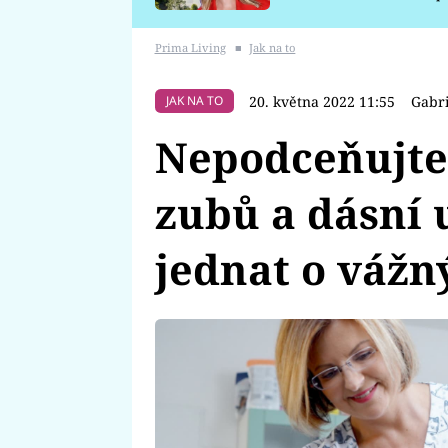
požáru
Prima Living
■
Jak na to
20. května 2022 11:55
Gabr
JAK NA TO
Nepodceňujt
zubů a dásní 
jednat o vážn