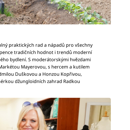
ný praktických rad a nápadů pro všechny
upence tradičních hodnot i trendů moderní
ného bydlení. S moderátorskými hvězdami
Markétou Mayerovou, s hercem a kutilem
dmilou Duškovou a Honzou Kopřivou,
nérkou džungloidních zahrad Radkou