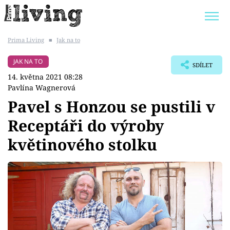
Prima Living
■
Jak na to
Trendy:
JAK UŠETŘIT
POKOJOVÉ KVĚTINY
JAK NA TO
SDÍLET
BYDLENÍ SLAVNÝCH
ZAHRADA
14. května 2021 08:28
Pavlína Wagnerová
Pavel s Honzou se pustili v
Receptáři do výroby
Témata
květinového stolku
Bydlení
Zahrada
Design