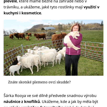
plevele
, které máme běžně na zahradě nebo v
trávníku, a ukážeme, jaké tyto rostlinky mají
využití v
kuchyni i kosmetice
.
Znáte skotské plemeno ovcí skudde?
Šárka Rooya ve své dílně předvede snadnou výrobu
náušnice z knoflíků
. Ukážeme, kde a jak by měla být