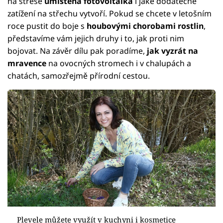
na střeše
umístěna fotovoltaika
i jaké dodatečné
zatížení na střechu vytvoří. Pokud se chcete v letošním
roce pustit do boje s
houbovými chorobami rostlin
,
představíme vám jejich druhy i to, jak proti nim
bojovat. Na závěr dílu pak poradíme,
jak vyzrát na
mravence
na ovocných stromech i v chalupách a
chatách, samozřejmě přírodní cestou.
Plevele můžete využít v kuchyni i kosmetice