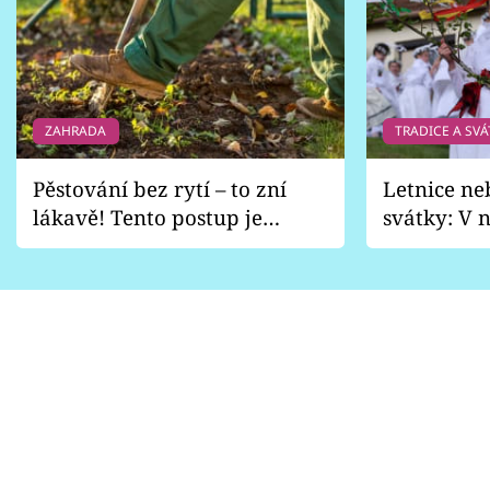
ZAHRADA
TRADICE A SVÁ
Pěstování bez rytí – to zní
Letnice ne
lákavě! Tento postup je
svátky: V n
vhodný jen pro některé
pondělí z
zahrady