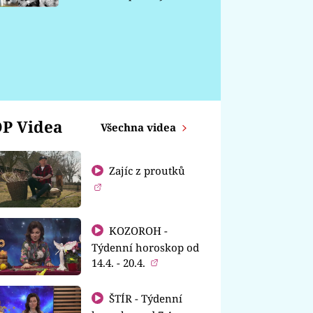
chátrá
P Videa
Všechna videa
Zajíc z proutků
KOZOROH -
Týdenní horoskop od
14.4. - 20.4.
ŠTÍR - Týdenní