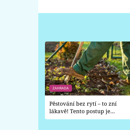
ZAHRADA
Pěstování bez rytí – to zní
lákavě! Tento postup je
vhodný jen pro některé
zahrady