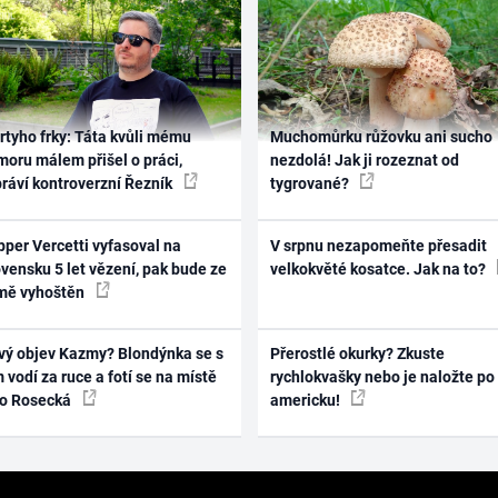
rtyho frky: Táta kvůli mému
Muchomůrku růžovku ani sucho
oru málem přišel o práci,
nezdolá! Jak ji rozeznat od
práví kontroverzní Řezník
tygrované?
per Vercetti vyfasoval na
V srpnu nezapomeňte přesadit
vensku 5 let vězení, pak bude ze
velkokvěté kosatce. Jak na to?
mě vyhoštěn
vý objev Kazmy? Blondýnka se s
Přerostlé okurky? Zkuste
 vodí za ruce a fotí se na místě
rychlokvašky nebo je naložte po
ko Rosecká
americku!