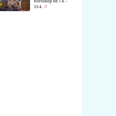
horoskop od 7.4. -
13.4.