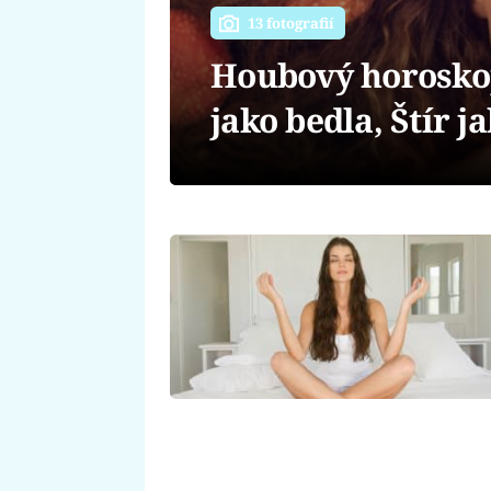
13 fotografií
Houbový horoskop:
jako bedla, Štír j