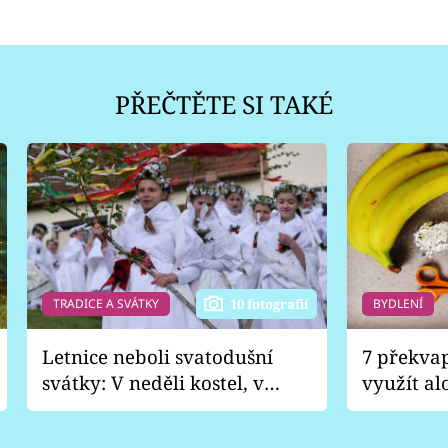
PŘEČTĚTE SI TAKÉ
TRADICE A SVÁTKY
BYDLENÍ
10 fotografií
Letnice neboli svatodušní
7 překva
svátky: V neděli kostel, v
využít al
pondělí zábava
Nabrousí
nádobí