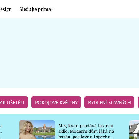
esign
Sledujte prima+
Design
TRENDY
JAK NA TO
PROMĚNY
NAŠE TIPY
JAK UŠETŘIT
POKOJOVÉ KVĚTINY
BYDLENÍ SLAVNÝCH
la
Meg Ryan prodává luxusní
.
sídlo. Moderní dům láká na
o
bazén, posilovnu i sprchu