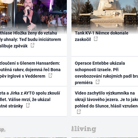
thiase Hložka ženy do vztahu
Tank KV-1 Němce dokonale
dy uhnaly: Teď budu iniciátorem
zaskočil
 slibuje zpěvák
zloučení s Glenem Hansardem:
Operace Entebbe ukázala
outěná rakev, dojemná řeč Bona
schopnosti Izraele. Při
zpěv Irglové s Vedderem
osvobozování rukojmích padl br
premiéra
ta a Jirka z AYTO spolu zkouší
Video zachytilo výzkumníka na
let. Válise mrzí, že ukázal
okraji lávového jezera. Je to jak
atné stránky
pohled do Slunce, hlásil vzruše