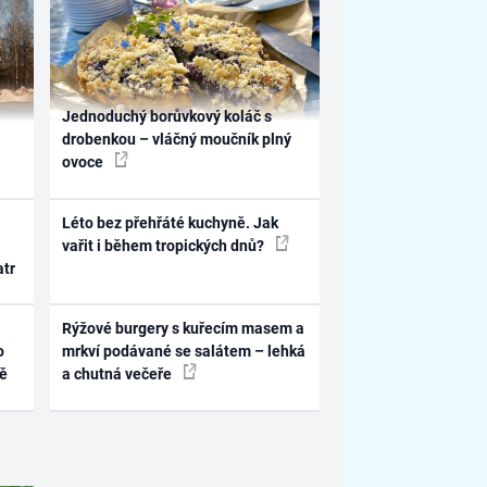
Jednoduchý borůvkový koláč s
drobenkou – vláčný moučník plný
ovoce
Léto bez přehřáté kuchyně. Jak
vařit i během tropických dnů?
atr
Rýžové burgery s kuřecím masem a
o
mrkví podávané se salátem – lehká
ně
a chutná večeře