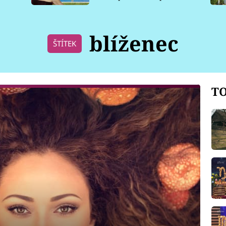
pro psy
blíženec
ŠTÍTEK
TO