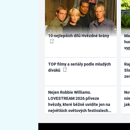
10 nejlepších dílů Hvězdné brány
Ma
hum
vy
TOP filmy a seriály podle mladých
Rap
diváků
Slo
ze
Nejen Robbie Williams.
No
LOVESTREAM 2026 přiveze
ním
hvězdy, které běžně uvidíte jen na
ja
největších světových festivalech