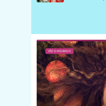
požáru
VŠE O HOUBÁCH