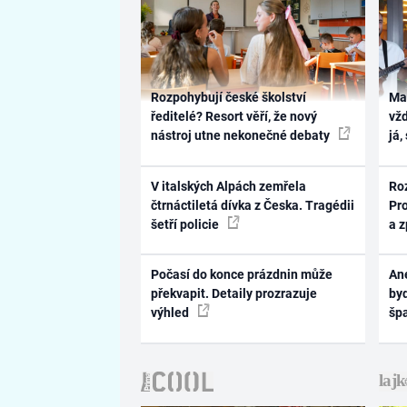
Rozpohybují české školství
Ma
ředitelé? Resort věří, že nový
vž
nástroj utne nekonečné debaty
já,
V italských Alpách zemřela
Ro
čtrnáctiletá dívka z Česka. Tragédii
Pr
šetří policie
a 
Počasí do konce prázdnin může
Ane
překvapit. Detaily prozrazuje
byd
výhled
šp