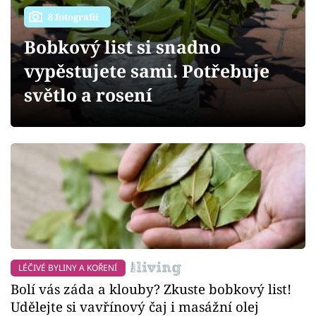
Sledujte prima+
8 fotografií
Bobkový list si snadno
Přihlášení
vypěstujete sami. Potřebuje
světlo a rosení
Sledujte nás
LÉČIVÉ BYLINY A KOŘENÍ
Bolí vás záda a klouby? Zkuste bobkový list!
Udělejte si vavřínový čaj i masážní olej