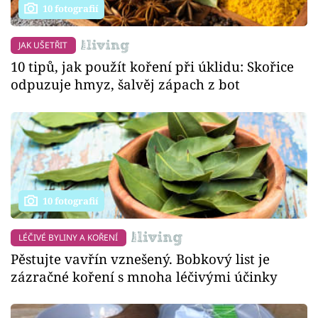
10 fotografií
JAK UŠETŘIT
10 tipů, jak použít koření při úklidu: Skořice
odpuzuje hmyz, šalvěj zápach z bot
10 fotografií
LÉČIVÉ BYLINY A KOŘENÍ
Pěstujte vavřín vznešený. Bobkový list je
zázračné koření s mnoha léčivými účinky