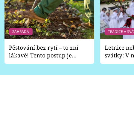
ZAHRADA
TRADICE A SVÁ
Pěstování bez rytí – to zní
Letnice ne
lákavě! Tento postup je
svátky: V n
vhodný jen pro některé
pondělí z
zahrady