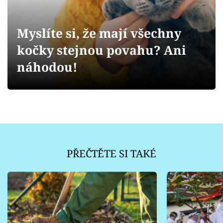
Sledujte prima+
Myslíte si, že mají všechny
Přihlášení
kočky stejnou povahu? Ani
náhodou!
Sledujte nás
PŘEČTĚTE SI TAKÉ