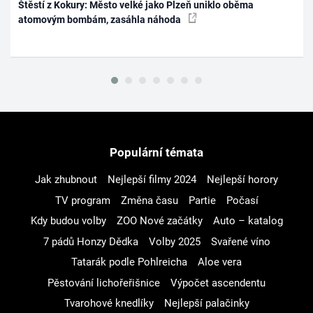
Štěstí z Kokury: Město velké jako Plzeň uniklo oběma
atomovým bombám, zasáhla náhoda
Populární témata
Jak zhubnout
Nejlepší filmy 2024
Nejlepší horory
TV program
Změna času
Partie
Počasí
Kdy budou volby
ZOO Nové začátky
Auto – katalog
7 pádů Honzy Dědka
Volby 2025
Svařené víno
Tatarák podle Pohlreicha
Aloe vera
Pěstování lichořeřišnice
Výpočet ascendentu
Tvarohové knedlíky
Nejlepší palačinky