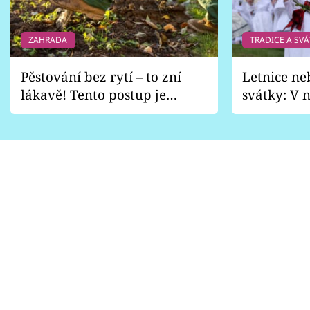
ZAHRADA
TRADICE A SVÁ
Pěstování bez rytí – to zní
Letnice ne
lákavě! Tento postup je
svátky: V n
vhodný jen pro některé
pondělí z
zahrady