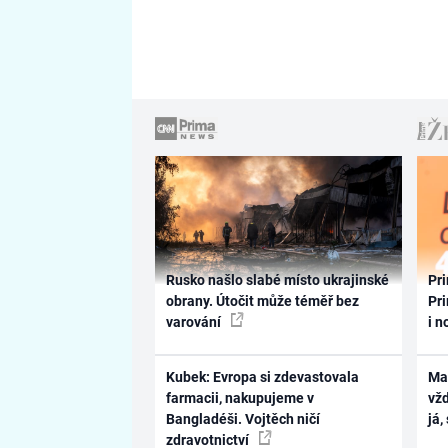
Rusko našlo slabé místo ukrajinské
Pri
obrany. Útočit může téměř bez
Pri
varování
i n
Kubek: Evropa si zdevastovala
Ma
farmacii, nakupujeme v
vž
Bangladéši. Vojtěch ničí
já,
zdravotnictví