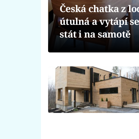
Česká chatka z lo
útulná a vytápí 
stát i na samotě