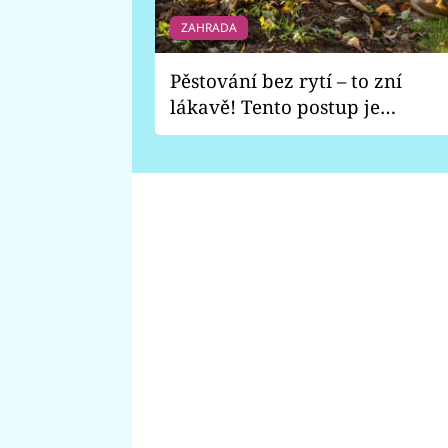
ZAHRADA
Pěstování bez rytí – to zní
lákavě! Tento postup je
vhodný jen pro některé
zahrady