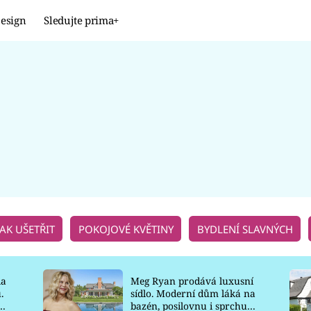
esign
Sledujte prima+
Design
TRENDY
JAK NA TO
PROMĚNY
NAŠE TIPY
JAK UŠETŘIT
POKOJOVÉ KVĚTINY
BYDLENÍ SLAVNÝCH
la
Meg Ryan prodává luxusní
.
sídlo. Moderní dům láká na
o
bazén, posilovnu i sprchu