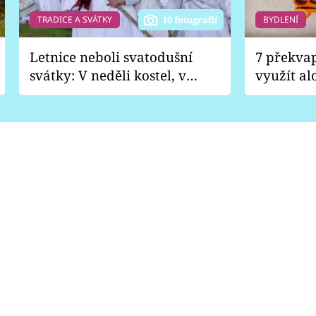
TRADICE A SVÁTKY
BYDLENÍ
10 fotografií
Letnice neboli svatodušní
7 překva
svátky: V neděli kostel, v
využít al
pondělí zábava
Nabrousí
nádobí