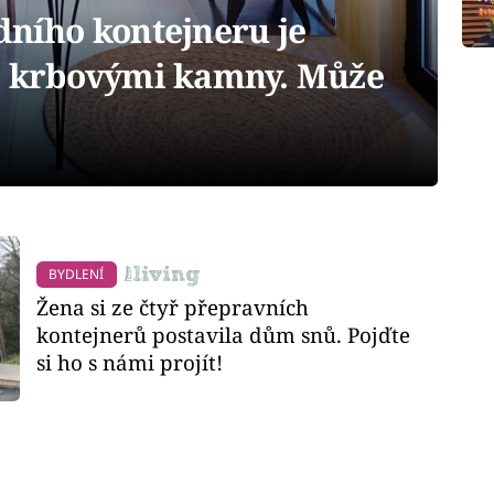
dního kontejneru je
se krbovými kamny. Může
BYDLENÍ
Žena si ze čtyř přepravních
kontejnerů postavila dům snů. Pojďte
si ho s námi projít!