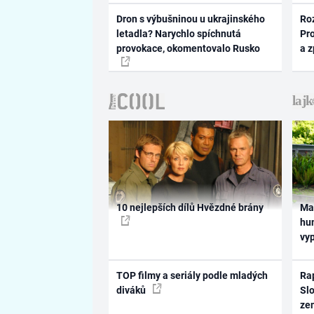
Dron s výbušninou u ukrajinského
Ro
letadla? Narychlo spíchnutá
Pr
provokace, okomentovalo Rusko
a 
10 nejlepších dílů Hvězdné brány
Ma
hum
vy
TOP filmy a seriály podle mladých
Rap
diváků
Slo
ze