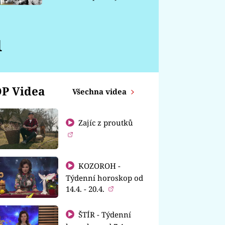
chátrá
u
P Videa
Všechna videa
Zajíc z proutků
KOZOROH -
Týdenní horoskop od
14.4. - 20.4.
ŠTÍR - Týdenní