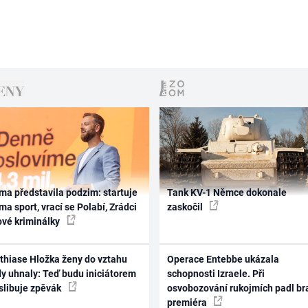
ma představila podzim: startuje
Tank KV-1 Němce dokonale
ma sport, vrací se Polabí, Zrádci
zaskočil
ové kriminálky
thiase Hložka ženy do vztahu
Operace Entebbe ukázala
dy uhnaly: Teď budu iniciátorem
schopnosti Izraele. Při
 slibuje zpěvák
osvobozování rukojmích padl br
premiéra