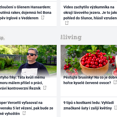
zloučení s Glenem Hansardem:
Video zachytilo výzkumníka na
outěná rakev, dojemná řeč Bona
okraji lávového jezera. Je to jak
zpěv Irglové s Vedderem
pohled do Slunce, hlásil vzruše
rtyho frky: Táta kvůli mému
Pěstujte brusinky! Na co je dobr
oru málem přišel o práci,
hořce kyselé červené ovoce?
práví kontroverzní Řezník
per Vercetti vyfasoval na
9 tipů s kostkami ledu: Vyhladí
vensku 5 let vězení, pak bude ze
zmačkané šaty i zalijí květiny
mě vyhoštěn