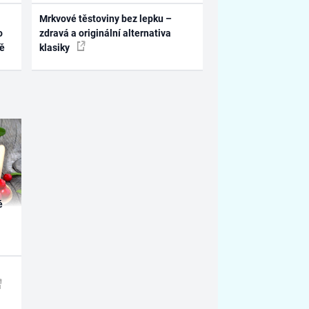
Mrkvové těstoviny bez lepku –
o
zdravá a originální alternativa
ně
klasiky
é