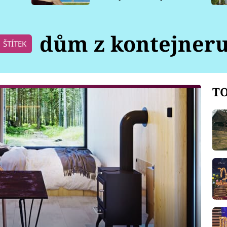
pro psy
dům z kontejner
ŠTÍTEK
TO