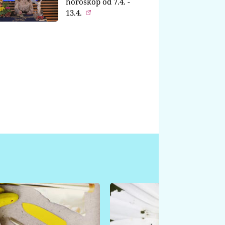
horoskop od 7.4. -
13.4.