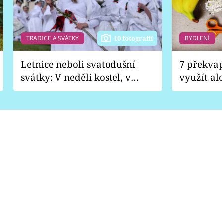
TRADICE A SVÁTKY
BYDLENÍ
10 fotografií
Letnice neboli svatodušní
7 překva
svátky: V neděli kostel, v
využít al
pondělí zábava
Nabrousí
nádobí