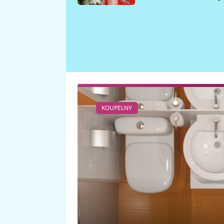
požáru
KOUPELNY