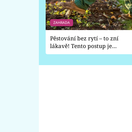
ZAHRADA
Pěstování bez rytí – to zní
lákavě! Tento postup je
vhodný jen pro některé
zahrady