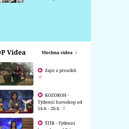
chátrá
P Videa
Všechna videa
Zajíc z proutků
KOZOROH -
Týdenní horoskop od
14.4. - 20.4.
ŠTÍR - Týdenní