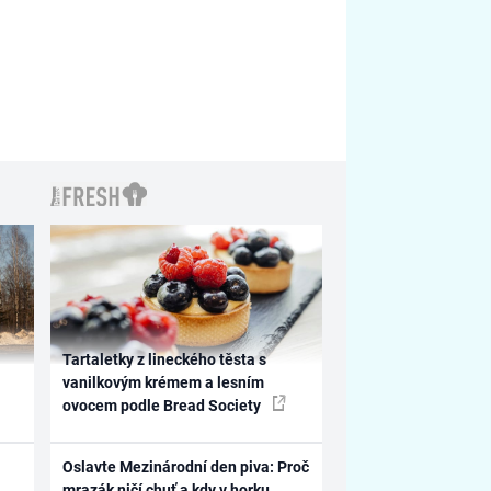
Tartaletky z lineckého těsta s
vanilkovým krémem a lesním
ovocem podle Bread Society
Oslavte Mezinárodní den piva: Proč
mrazák ničí chuť a kdy v horku