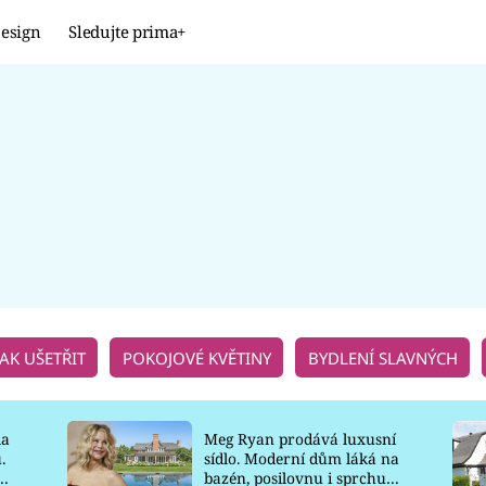
esign
Sledujte prima+
Design
TRENDY
JAK NA TO
PROMĚNY
NAŠE TIPY
JAK UŠETŘIT
POKOJOVÉ KVĚTINY
BYDLENÍ SLAVNÝCH
la
Meg Ryan prodává luxusní
.
sídlo. Moderní dům láká na
o
bazén, posilovnu i sprchu