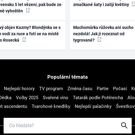
vensku 5 let vězení, pak bude ze
zmačkané šaty i zalijí květiny
mě vyhoštěn
vý objev Kazmy? Blondýnka se s
Muchomůrku růžovku ani sucho
 vodí za ruce a fotí se na místě
nezdolá! Jak ji rozeznat od
ko Rosecká
tygrované?
Populární témata
Nejlepší horory
TV program
Změna času
Partie
Počasí
K
Dědka
Volby 2025
Svařené víno
Tatarák podle Pohlreicha
Alo
t ascendentu
Tvarohové knedlíky
Nejlepší palačinky
Švestkov