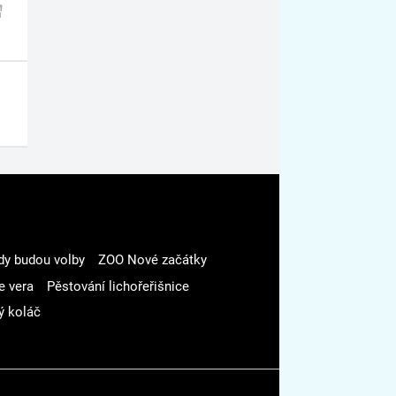
dy budou volby
ZOO Nové začátky
e vera
Pěstování lichořeřišnice
ý koláč