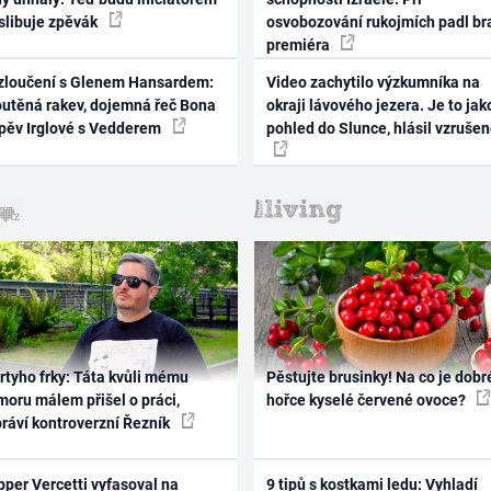
 slibuje zpěvák
osvobozování rukojmích padl br
premiéra
zloučení s Glenem Hansardem:
Video zachytilo výzkumníka na
outěná rakev, dojemná řeč Bona
okraji lávového jezera. Je to jak
zpěv Irglové s Vedderem
pohled do Slunce, hlásil vzruše
rtyho frky: Táta kvůli mému
Pěstujte brusinky! Na co je dobr
oru málem přišel o práci,
hořce kyselé červené ovoce?
práví kontroverzní Řezník
per Vercetti vyfasoval na
9 tipů s kostkami ledu: Vyhladí