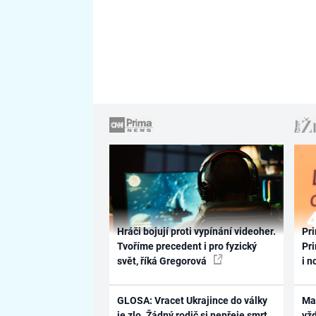
Hráči bojují proti vypínání videoher.
Pri
Tvoříme precedent i pro fyzický
Pri
svět, říká Gregorová
i n
GLOSA: Vracet Ukrajince do války
Ma
je zlo. Žádný rodič si nepřeje smrt
vž