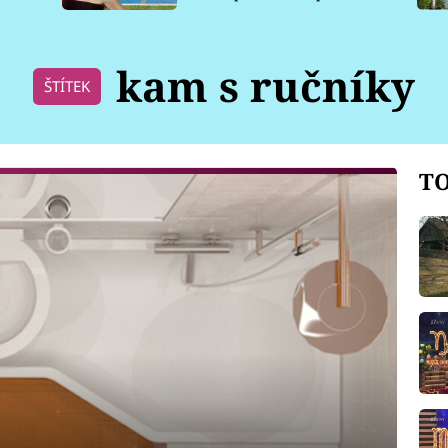
pro psy
kam s ručníky
ŠTÍTEK
TO