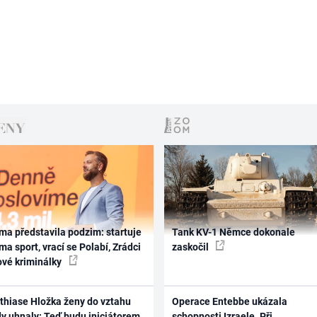
ma představila podzim: startuje
Tank KV-1 Němce dokonale
ma sport, vrací se Polabí, Zrádci
zaskočil
ové kriminálky
thiase Hložka ženy do vztahu
Operace Entebbe ukázala
dy uhnaly: Teď budu iniciátorem
schopnosti Izraele. Při