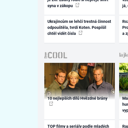
syna v zákopu
já,
Ukrajincům se lehčí trestná činnost
Ro
odpouštěla, tvrdí Koten. Pospíšil
Pr
chtěl vidět čísla
a 
10 nejlepších dílů Hvězdné brány
Ma
hum
vy
TOP filmy a seriály podle mladých
Rap