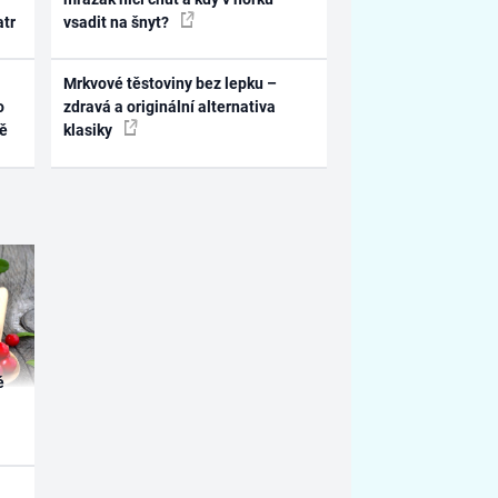
atr
vsadit na šnyt?
Mrkvové těstoviny bez lepku –
o
zdravá a originální alternativa
ně
klasiky
é