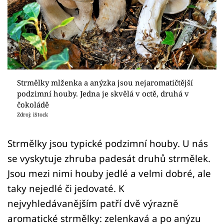
Sledujte prima+
Přihlášení
Sledujte nás
Strmělky mlženka a anýzka jsou nejaromatičtější
podzimní houby. Jedna je skvělá v octě, druhá v
čokoládě
Zdroj: iStock
Strmělky jsou typické podzimní houby. U nás
se vyskytuje zhruba padesát druhů strmělek.
Jsou mezi nimi houby jedlé a velmi dobré, ale
taky nejedlé či jedovaté. K
nejvyhledávanějším patří dvě výrazně
aromatické strmělky: zelenkavá a po anýzu