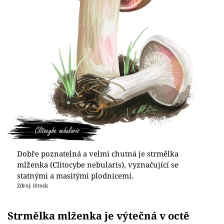
Dobře poznatelná a velmi chutná je strmělka
mlženka (Clitocybe nebularis), vyznačující se
statnými a masitými plodnicemi.
Zdroj: iStock
Strmělka mlženka je výtečná v octě