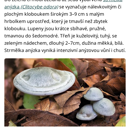
anýzka
(Clitocybe odora)
se vyznačuje nálevkovitým či
plochým kloboukem širokým 3–9 cm s malým
hrbolkem uprostřed, který je tmavší než zbytek
klobouku. Lupeny jsou krátce sbíhavé, pružné,
tmavnou do šedomodré. Třeň je kuželovitý, tuhý, se
zeleným nádechem, dlouhý 2–7cm, dužina měkká, bílá.
Strmělka anýzka vyniká intenzivní anýzovou vůní i chutí.