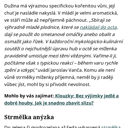
Dužina má výraznou specifickou kořenitou vůni, její
chuť je nasládle nakyslá. V mládí je velmi aromatická,
ve stáří může až nepříjemně páchnout.
„Sbírají se
výhradně mladé plodnice, které se
nakládají do octa,
dají se použít do smetanové omáčky anebo obalit a
osmažit jako řízek. V každoroční mykologicko-kulinární
soutěži o nejchutnější úpravu hub v octě se mlženka
pravidelně umisťuje mezi těmi vítěznými. Vaříme-li ji,
počítáme však s typickou reakcí – během varu rychle
zpění a vzkypí,“
uvádí Jaroslav Vanča. Komu ale není
vůně strmělky mlženky příjemná, neměl by ji raději
vůbec jíst, mohl by si přivodit nevolnost.
Mohlo by vás zajímat:
Klouzky: Bez výjimky jedlé a
dobré houby. Jak je snadno zbavit slizu?
Strmělka anýzka
Do zelena či modrozelana až šeda vybarvená
strmělka