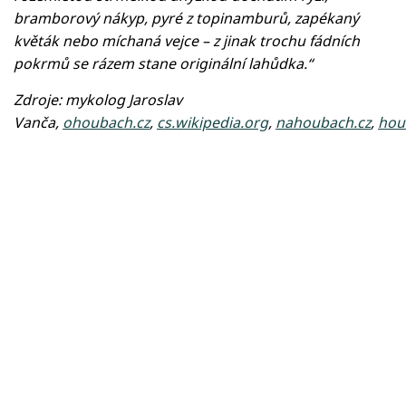
bramborový nákyp, pyré z topinamburů, zapékaný
květák nebo míchaná vejce – z jinak trochu fádních
pokrmů se rázem stane originální lahůdka.“
Zdroje: mykolog Jaroslav
Vanča,
ohoubach.cz
,
cs.wikipedia.org
,
nahoubach.cz
,
hou