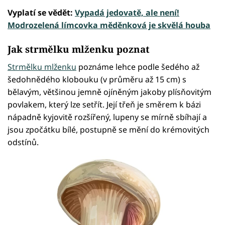
Vyplatí se vědět:
Vypadá jedovatě, ale není!
Modrozelená límcovka měděnková je skvělá houba
Jak strmělku mlženku poznat
Strmělku mlženku
poznáme lehce podle šedého až
šedohnědého klobouku (v průměru až 15 cm) s
bělavým, většinou jemně ojíněným jakoby plísňovitým
povlakem, který lze setřít. Její třeň je směrem k bázi
nápadně kyjovitě rozšířený, lupeny se mírně sbíhají a
jsou zpočátku bílé, postupně se mění do krémovitých
odstínů.