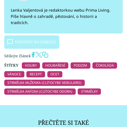
Lenka Valjentová je redaktorkou webu Prima Living.
Píše hlavně o zahradě, pěstování, o historii a
tradicích.
VSTOUPIT DO DISKUZE
Sdílejte článek
ŠTÍTKY
HOUBY
HOUBAŘENÍ
PODZIM
ČOKOLÁDA
VÁNOCE
RECEPT
OCET
STRMĚLKA MLŽENKA (CLITOCYBE NEBULARIS)
STRMĚLKA ANÝZKA (CLITOCYBE ODORA)
STRMĚLKY
PŘEČTĚTE SI TAKÉ