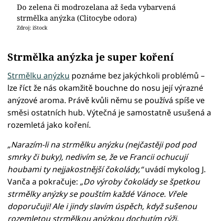
Do zelena či modrozelana až šeda vybarvená
strmělka anýzka (Clitocybe odora)
Zdroj: iStock
Strmělka anýzka je super koření
Strmělku anýzku
poznáme bez jakýchkoli problémů –
lze říct že nás okamžitě bouchne do nosu její výrazné
anýzové aroma. Právě kvůli němu se používá spíše ve
směsi ostatních hub. Výtečná je samostatně usušená a
rozemletá jako koření.
„Narazím-li na strmělku anýzku (nejčastěji pod pod
smrky či buky), nedivím se, že ve Francii ochucují
houbami ty nejjakostnější čokolády,“
uvádí mykolog J.
Vanča a pokračuje:
„Do výroby čokolády se špetkou
strmělky anýzky se pouštím každé Vánoce. Vřele
doporučuji! Ale i jindy slavím úspěch, když sušenou
rozemletou strmělkou anýzkou dochutím rýži,