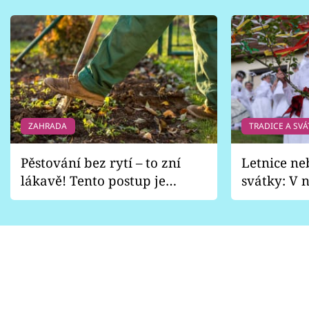
ZAHRADA
TRADICE A SVÁ
Pěstování bez rytí – to zní
Letnice ne
lákavě! Tento postup je
svátky: V n
vhodný jen pro některé
pondělí z
zahrady