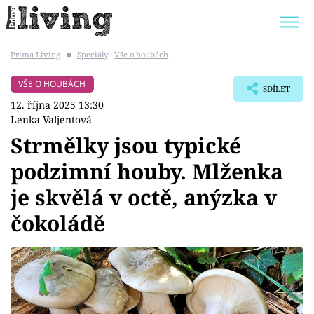
Prima Living
■
Speciály
Vše o houbách
Trendy:
JAK UŠETŘIT
POKOJOVÉ KVĚTINY
VŠE O HOUBÁCH
SDÍLET
BYDLENÍ SLAVNÝCH
ZAHRADA
12. října 2025 13:30
Lenka Valjentová
Strmělky jsou typické
podzimní houby. Mlženka
Témata
je skvělá v octě, anýzka v
Bydlení
čokoládě
Zahrada
Design