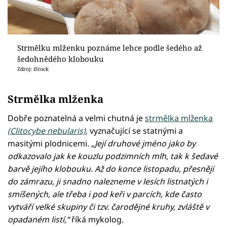
Strmělku mlženku poznáme lehce podle šedého až
šedohnědého klobouku
Zdroj: iStock
Strmělka mlženka
Dobře poznatelná a velmi chutná je
strmělka mlženka
(Clitocybe nebularis)
,
vyznačující se statnými a
masitými plodnicemi.
„Její druhové jméno jako by
odkazovalo jak ke kouzlu podzimních mlh, tak k šedavé
barvě jejího klobouku. Až do konce listopadu, přesněji
do zámrazu, ji snadno nalezneme v lesích listnatých i
smíšených, ale třeba i pod keři v parcích, kde často
vytváří velké skupiny či tzv. čarodějné kruhy, zvláště v
opadaném listí,“
říká mykolog.