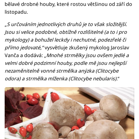
bělavé drobné houby, které rostou většinou od září do
listopadu.
„
S určováním jednotlivých druhů je to však složitější.
Jsou si velice podobné, obtížně rozlišitelné (a to i pro
mykology) a bohužel leckdy i nechutné, podezřelé či
přímo jedovaté,“
vysvětluje zkušený mykolog Jaroslav
Vanča a dodává: „
Mnohé strmělky jsou ovšem jedlé a
velmi dobré podzimní houby, podle mě jsou nejlepší
nezaměnitelně vonné strmělka anýzka (Clitocybe
odora) a strmělka mlženka (Clitocybe nebularis).
“