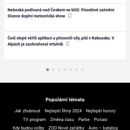
Nebeská podívaná nad Českem se blíží. Působivé zatmění
Slunce doplní meteorická show
Češi slepě věřili aplikaci a přecenili síly, píší v Rakousku. V
Alpách je zachraňoval vrtulník
Populární témata
Jak zhubnout
Nejlepší filmy 2024
Nejlepší horory
TV program
Změna času
Partie
Počasí
Kdy budou volby
ZOO Nové začátky
Auto – katalog