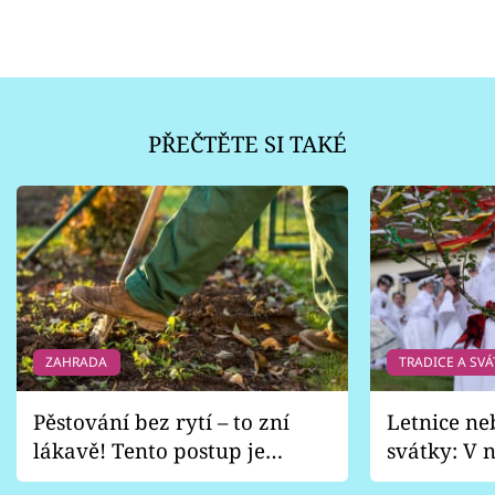
PŘEČTĚTE SI TAKÉ
ZAHRADA
TRADICE A SVÁ
Pěstování bez rytí – to zní
Letnice ne
lákavě! Tento postup je
svátky: V n
vhodný jen pro některé
pondělí z