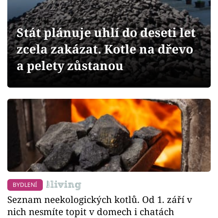
Sledujte prima+
Stát plánuje uhlí do deseti let
Přihlášení
zcela zakázat. Kotle na dřevo
a pelety zůstanou
Sledujte nás
BYDLENÍ
Seznam neekologických kotlů. Od 1. září v
nich nesmíte topit v domech i chatách