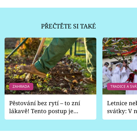
PŘEČTĚTE SI TAKÉ
ZAHRADA
TRADICE A SVÁ
Pěstování bez rytí – to zní
Letnice ne
lákavě! Tento postup je
svátky: V n
vhodný jen pro některé
pondělí z
zahrady