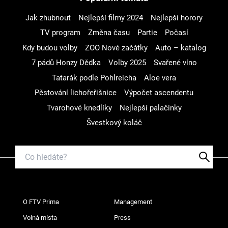
Jak zhubnout
Nejlepší filmy 2024
Nejlepší horory
TV program
Změna času
Partie
Počasí
Kdy budou volby
ZOO Nové začátky
Auto – katalog
7 pádů Honzy Dědka
Volby 2025
Svařené víno
Tatarák podle Pohlreicha
Aloe vera
Pěstování lichořeřišnice
Výpočet ascendentu
Tvarohové knedlíky
Nejlepší palačinky
Švestkový koláč
O FTV Prima
Management
Volná místa
Press