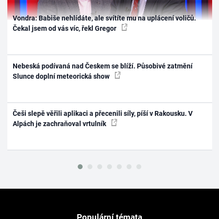
Vondra: Babiše nehlídáte, ale svítíte mu na uplácení voličů.
Čekal jsem od vás víc, řekl Gregor
Nebeská podívaná nad Českem se blíží. Působivé zatmění
Slunce doplní meteorická show
Češi slepě věřili aplikaci a přecenili síly, píší v Rakousku. V
Alpách je zachraňoval vrtulník
Populární témata