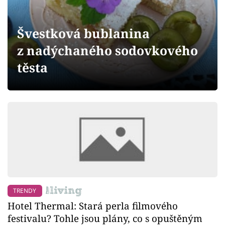
Sledujte prima+
Švestková bublanina
Přihlášení
z nadýchaného sodovkového
těsta
Sledujte nás
TRENDY
Hotel Thermal: Stará perla filmového
festivalu? Tohle jsou plány, co s opuštěným