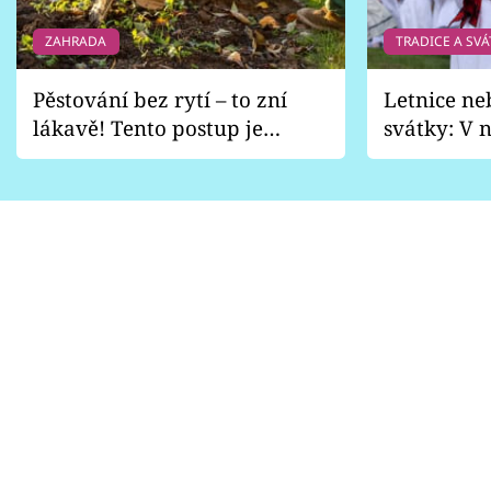
ZAHRADA
TRADICE A SVÁ
Pěstování bez rytí – to zní
Letnice ne
lákavě! Tento postup je
svátky: V n
vhodný jen pro některé
pondělí z
zahrady