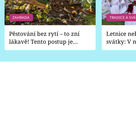
ZAHRADA
TRADICE A SVÁ
Pěstování bez rytí – to zní
Letnice ne
lákavě! Tento postup je
svátky: V n
vhodný jen pro některé
pondělí z
zahrady