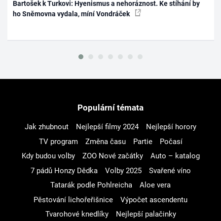
Bartošek k Turkovi: Hyenismus a nehoráznost. Ke stíhání by
ho Sněmovna vydala, míní Vondráček
Populární témata
Jak zhubnout
Nejlepší filmy 2024
Nejlepší horory
TV program
Změna času
Partie
Počasí
Kdy budou volby
ZOO Nové začátky
Auto – katalog
7 pádů Honzy Dědka
Volby 2025
Svařené víno
Tatarák podle Pohlreicha
Aloe vera
Pěstování lichořeřišnice
Výpočet ascendentu
Tvarohové knedlíky
Nejlepší palačinky