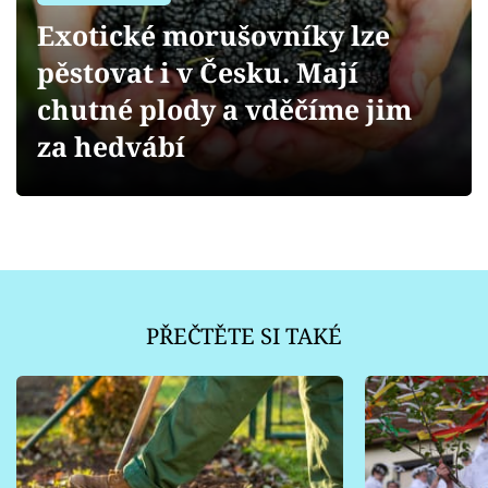
Sledujte prima+
Exotické morušovníky lze
pěstovat i v Česku. Mají
Přihlášení
chutné plody a vděčíme jim
za hedvábí
Sledujte nás
PŘEČTĚTE SI TAKÉ