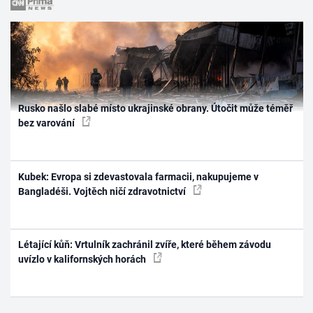
Rusko našlo slabé místo ukrajinské obrany. Útočit může téměř
bez varování
Kubek: Evropa si zdevastovala farmacii, nakupujeme v
Bangladéši. Vojtěch ničí zdravotnictví
Létající kůň: Vrtulník zachránil zvíře, které během závodu
uvízlo v kalifornských horách