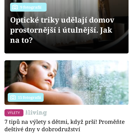
Sledujte prima+
9 fotografií
Optické triky udělají domov
Přihlášení
prostornější i útulnější. Jak
na to?
Sledujte nás
15 fotografií
VÝLETY
7 tipů na výlety s dětmi, když prší! Proměňte
deštivé dny v dobrodružství