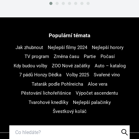
Populární témata
Jak zhubnout
Nejlepší filmy 2024
Nejlepší horory
TV program
Změna času
Partie
Počasí
Kdy budou volby
ZOO Nové začátky
Auto – katalog
7 pádů Honzy Dědka
Volby 2025
Svařené víno
Tatarák podle Pohlreicha
Aloe vera
Pěstování lichořeřišnice
Výpočet ascendentu
Tvarohové knedlíky
Nejlepší palačinky
Švestkový koláč