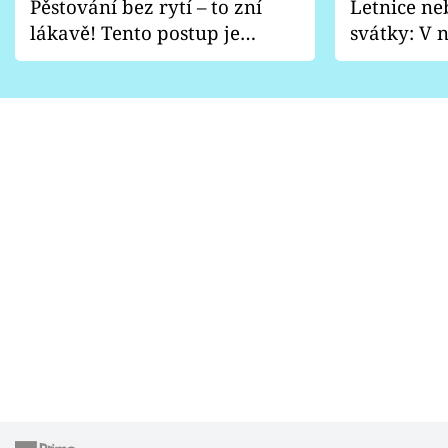
Pěstování bez rytí – to zní
Letnice ne
lákavě! Tento postup je
svátky: V n
vhodný jen pro některé
pondělí z
zahrady