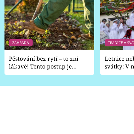
ZAHRADA
TRADICE A SVÁ
Pěstování bez rytí – to zní
Letnice ne
lákavě! Tento postup je
svátky: V n
vhodný jen pro některé
pondělí z
zahrady