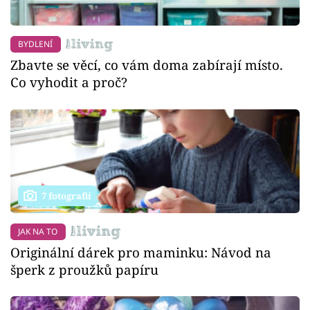
BYDLENÍ
Zbavte se věcí, co vám doma zabírají místo.
Co vyhodit a proč?
7 fotografií
JAK NA TO
Originální dárek pro maminku: Návod na
šperk z proužků papíru