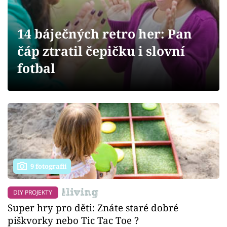
Sledujte prima+
14 báječných retro her: Pan
Přihlášení
čáp ztratil čepičku i slovní
fotbal
Sledujte nás
9 fotografií
DIY PROJEKTY
Super hry pro děti: Znáte staré dobré
piškvorky nebo Tic Tac Toe ?