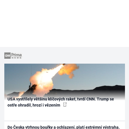
USA vystřílely většinu klíčových raket, tvrdí CNN. Trump se
ostře ohradil, hrozí i vězením
Do Česka vtrhnou bouřky a ochlazení, platí extrémní výstraha.