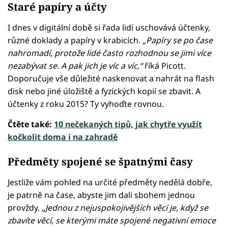
Staré papíry a účty
I dnes v digitální době si řada lidí uschovává účtenky,
různé doklady a papíry v krabicích. „
Papíry se po čase
nahromadí, protože lidé často rozhodnou se jimi více
nezabývat se. A pak jich je víc a víc,“
říká Picott.
Doporučuje vše důležité naskenovat a nahrát na flash
disk nebo jiné úložiště a fyzických kopií se zbavit. A
účtenky z roku 2015? Ty vyhoďte rovnou.
Čtěte také:
10 nečekaných tipů, jak chytře využít
kočkolit doma i na zahradě
Předměty spojené se špatnými časy
Jestliže vám pohled na určité předměty nedělá dobře,
je patrně na čase, abyste jim dali sbohem jednou
provždy.
„Jednou z nejuspokojivějších věcí je, když se
zbavíte věcí, se kterými máte spojené negativní emoce