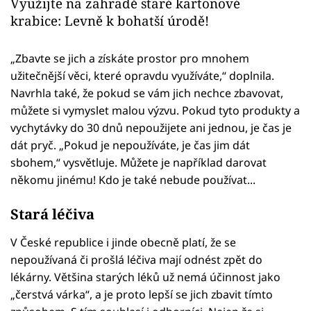
Využijte na zahradě staré kartonové
krabice: Levně k bohatší úrodě!
„Zbavte se jich a získáte prostor pro mnohem
užitečnější věci, které opravdu využíváte,“ doplnila.
Navrhla také, že pokud se vám jich nechce zbavovat,
můžete si vymyslet malou výzvu. Pokud tyto produkty a
vychytávky do 30 dnů nepoužijete ani jednou, je čas je
dát pryč. „Pokud je nepoužíváte, je čas jim dát
sbohem,“ vysvětluje. Můžete je například darovat
někomu jinému! Kdo je také nebude používat...
Stará léčiva
V České republice i jinde obecně platí, že se
nepoužívaná či prošlá léčiva mají odnést zpět do
lékárny. Většina starých léků už nemá účinnost jako
„čerstvá várka“, a je proto lepší se jich zbavit tímto