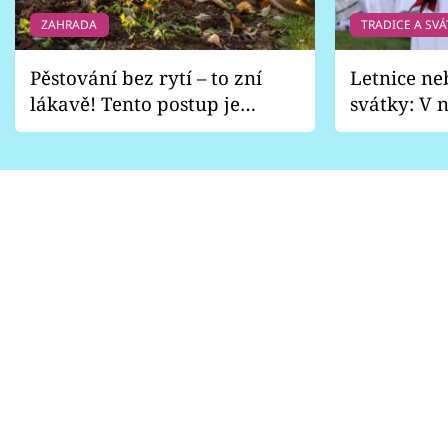
ZAHRADA
TRADICE A SVÁ
Pěstování bez rytí – to zní
Letnice ne
lákavě! Tento postup je
svátky: V n
vhodný jen pro některé
pondělí z
zahrady