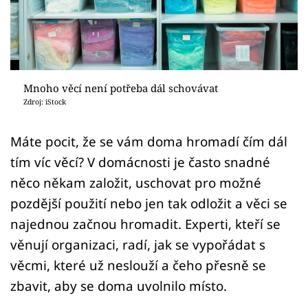
Sledujte prima+
Přihlášení
Mnoho věcí není potřeba dál schovávat
Sledujte nás
Zdroj: iStock
Máte pocit, že se vám doma hromadí čím dál
tím víc věcí? V domácnosti je často snadné
něco někam založit, uschovat pro možné
pozdější použití nebo jen tak odložit a věci se
najednou začnou hromadit. Experti, kteří se
věnují organizaci, radí, jak se vypořádat s
věcmi, které už neslouží a čeho přesně se
zbavit, aby se doma uvolnilo místo.