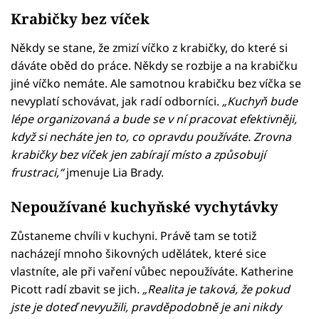
Krabičky bez víček
Někdy se stane, že zmizí víčko z krabičky, do které si
dáváte oběd do práce. Někdy se rozbije a na krabičku
jiné víčko nemáte. Ale samotnou krabičku bez víčka se
nevyplatí schovávat, jak radí odborníci.
„Kuchyň bude
lépe organizovaná a bude se v ní pracovat efektivněji,
když si necháte jen to, co opravdu používáte. Zrovna
krabičky bez víček jen zabírají místo a způsobují
frustraci,“
jmenuje Lia Brady.
Nepoužívané kuchyňské vychytávky
Zůstaneme chvíli v kuchyni. Právě tam se totiž
nacházejí mnoho šikovných udělátek, které sice
vlastníte, ale při vaření vůbec nepoužíváte. Katherine
Picott radí zbavit se jich
. „Realita je taková, že pokud
jste je doteď nevyužili, pravděpodobně je ani nikdy