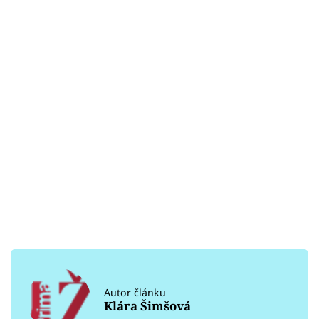
Autor článku
Klára Šimšová