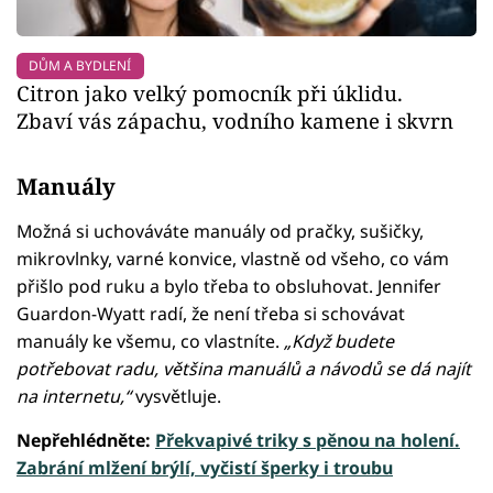
DŮM A BYDLENÍ
Citron jako velký pomocník při úklidu.
Zbaví vás zápachu, vodního kamene i skvrn
Manuály
Možná si uchováváte manuály od pračky, sušičky,
mikrovlnky, varné konvice, vlastně od všeho, co vám
přišlo pod ruku a bylo třeba to obsluhovat. Jennifer
Guardon-Wyatt radí, že není třeba si schovávat
manuály ke všemu, co vlastníte.
„Když budete
potřebovat radu, většina manuálů a návodů se dá najít
na internetu,“
vysvětluje.
Nepřehlédněte:
Překvapivé triky s pěnou na holení.
Zabrání mlžení brýlí, vyčistí šperky i troubu