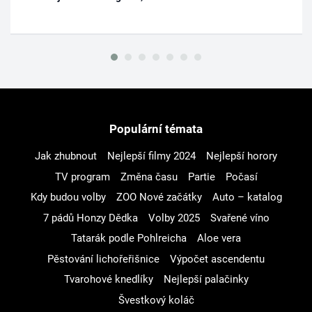
Populární témata
Jak zhubnout
Nejlepší filmy 2024
Nejlepší horory
TV program
Změna času
Partie
Počasí
Kdy budou volby
ZOO Nové začátky
Auto – katalog
7 pádů Honzy Dědka
Volby 2025
Svařené víno
Tatarák podle Pohlreicha
Aloe vera
Pěstování lichořeřišnice
Výpočet ascendentu
Tvarohové knedlíky
Nejlepší palačinky
Švestkový koláč