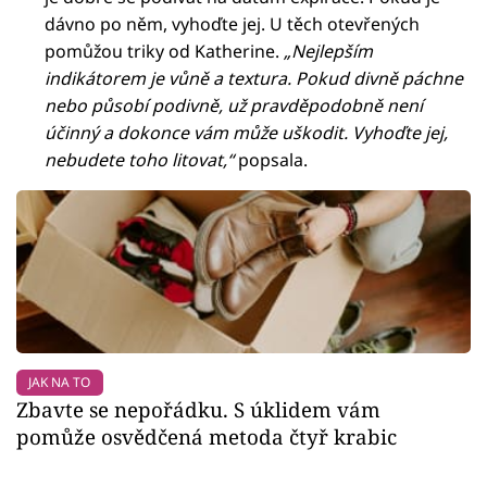
dávno po něm, vyhoďte jej. U těch otevřených
pomůžou triky od Katherine.
„Nejlepším
indikátorem je vůně a textura. Pokud divně páchne
nebo působí podivně, už pravděpodobně není
účinný a dokonce vám může uškodit. Vyhoďte jej,
nebudete toho litovat,“
popsala.
JAK NA TO
Zbavte se nepořádku. S úklidem vám
pomůže osvědčená metoda čtyř krabic