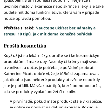
způsobem. S tím souhlasí i odborníci. Nejen že si
uvolníte místo v lékárničce nebo skříňce s léky, ale také
budete mít doma funkční léčiva, která vám v případě
nouze opravdu pomohou.
Přečtěte si také:
Naučte se uklízet bez námahy a
stresu. 10 tipů, jak mít doma konečně pořádek
Prošlá kosmetika
Když už jste u lékárničky, obraťte se i ke kosmetickým
produktům. I make-upy, řasenky či krémy mají svou
trvanlivost a občas je potřeba je pořádně probrat.
Katherine Picott dobře ví, že je těžké si zapamatovat,
jak dlouho jsou některé produkty otevřené nebo kdy
jste je pořídili. Má však pár tipů, které pomohou určit,
zda se produkty vyplatí udržet či nikoliv.
V první řadě, pokud máte produkt stále v krabičce,
je dobré se podívat na datum expirace. Pokud je