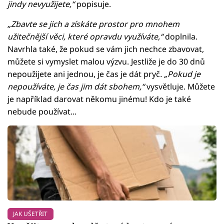
jindy nevyužijete,“
popisuje.
„Zbavte se jich a získáte prostor pro mnohem
užitečnější věci, které opravdu využíváte,“
doplnila.
Navrhla také, že pokud se vám jich nechce zbavovat,
můžete si vymyslet malou výzvu. Jestliže je do 30 dnů
nepoužijete ani jednou, je čas je dát pryč
. „Pokud je
nepoužíváte, je čas jim dát sbohem,“
vysvětluje. Můžete
je například darovat někomu jinému! Kdo je také
nebude používat...
JAK UŠETŘIT