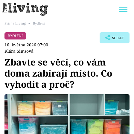
Prima Living
■
Bydlení
Trendy:
JAK UŠETŘIT
POKOJOVÉ KVĚTINY
BYDLENÍ
SDÍLET
BYDLENÍ SLAVNÝCH
ZAHRADA
16. května 2026 07:00
Klára Šimšová
Zbavte se věcí, co vám
doma zabírají místo. Co
Témata
vyhodit a proč?
Bydlení
Zahrada
Design