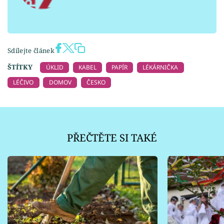
Sdílejte článek
ŠTÍTKY
ÚKLID
KABEL
PAPÍR
LÉKÁRNIČKA
LÉČIVO
DOMOV
ČESKO
PŘEČTĚTE SI TAKÉ