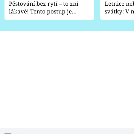
Pěstování bez rytí – to zní
Letnice ne
lákavě! Tento postup je
svátky: V n
vhodný jen pro některé
pondělí z
zahrady