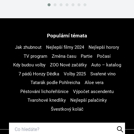
Populární témata
Jak zhubnout
Nejlepší filmy 2024
Nejlepší horory
TV program
Změna času
Partie
Počasí
Kdy budou volby
ZOO Nové začátky
Auto – katalog
7 pádů Honzy Dědka
Volby 2025
Svařené víno
Tatarák podle Pohlreicha
Aloe vera
Pěstování lichořeřišnice
Výpočet ascendentu
Tvarohové knedlíky
Nejlepší palačinky
Švestkový koláč