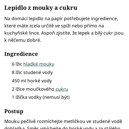
Lepidlo z mouky a cukru
Na domácí lepidlo na papír potřebujete ingredience,
které máte zcela určitě ve spíži nebo přímo na
kuchyňské lince. Aspoň zjistíte, že lepek a bílý cukr jsou
k něčemu dobré.
Ingredience
6 lžic
hladké mouky
8 lžic studené vody
450 ml horké vody
2 lžíce moučkového
cukru
1 lžička vodky (nemusí být)
Postup
Mouku pečlivě rozmíchejte metličkou ve studené vodě
dohladka. Směs vmíchejte do horké vody a za stálého