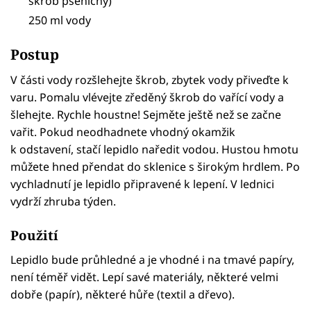
škrob pšeničný)
250 ml vody
Postup
V části vody rozšlehejte škrob, zbytek vody přiveďte k
varu. Pomalu vlévejte zředěný škrob do vařící vody a
šlehejte. Rychle houstne! Sejměte ještě než se začne
vařit. Pokud neodhadnete vhodný okamžik
k odstavení, stačí lepidlo naředit vodou. Hustou hmotu
můžete hned přendat do sklenice s širokým hrdlem. Po
vychladnutí je lepidlo připravené k lepení. V lednici
vydrží zhruba týden.
Použití
Lepidlo bude průhledné a je vhodné i na tmavé papíry,
není téměř vidět. Lepí savé materiály, některé velmi
dobře (papír), některé hůře (textil a dřevo).