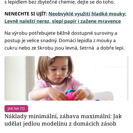
s lepidlem bez zbytečné chemie, dejte se do toho.
NENECHTE SI UJÍT:
Neobvyklé využití hladké mouky:
Levně naleští nerez, slepí papír i zažene mravence
Na výrobu potřebujete běžně dostupné suroviny a
postup je velice snadný. Domácí lepidla z mouky a
cukru nebo ze škrobu jsou levná, šetrná a dobře lepí.
JAK NA TO
Náklady minimální, zábava maximální: Jak
udělat jedlou modelínu z domácích zásob