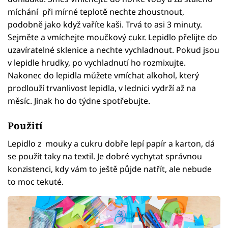
míchání při mírné teplotě nechte zhoustnout,
podobně jako když vaříte kaši. Trvá to asi 3 minuty.
Sejměte a vmíchejte moučkový cukr. Lepidlo přelijte do
uzavíratelné sklenice a nechte vychladnout. Pokud jsou
v lepidle hrudky, po vychladnutí ho rozmixujte.
Nakonec do lepidla můžete vmíchat alkohol, který
prodlouží trvanlivost lepidla, v lednici vydrží až na
měsíc. Jinak ho do týdne spotřebujte.
Použití
Lepidlo z mouky a cukru dobře lepí papír a karton, dá
se použít taky na textil. Je dobré vychytat správnou
konzistenci, kdy vám to ještě půjde natřít, ale nebude
to moc tekuté.