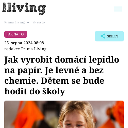
Prima Living
■
Jak na to
Trendy:
JAK UŠETŘIT
POKOJOVÉ KVĚTINY
JAK NA TO
SDÍLET
BYDLENÍ SLAVNÝCH
ZAHRADA
25. srpna 2024 08:08
redakce Prima Living
Jak vyrobit domácí lepidlo
na papír. Je levné a bez
Témata
chemie. Dětem se bude
Bydlení
hodit do školy
Zahrada
Design