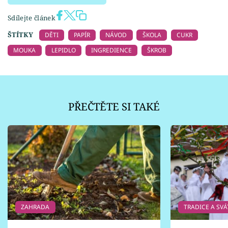
Sdílejte článek
ŠTÍTKY
DĚTI
PAPÍR
NÁVOD
ŠKOLA
CUKR
MOUKA
LEPIDLO
INGREDIENCE
ŠKROB
PŘEČTĚTE SI TAKÉ
ZAHRADA
TRADICE A SVÁ