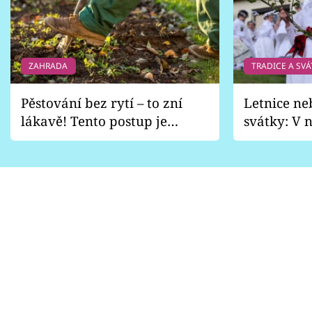
ZAHRADA
TRADICE A SVÁ
Pěstování bez rytí – to zní
Letnice ne
lákavě! Tento postup je
svátky: V n
vhodný jen pro některé
pondělí z
zahrady