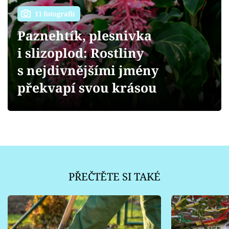
Sledujte prima+
11 fotografií
Přihlášení
Paznehtík, plesnivka
i slizoplod: Rostliny
s nejdivnějšími jmény
Sledujte nás
překvapí svou krásou
PŘEČTĚTE SI TAKÉ