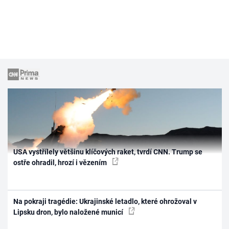
USA vystřílely většinu klíčových raket, tvrdí CNN. Trump se
ostře ohradil, hrozí i vězením
Na pokraji tragédie: Ukrajinské letadlo, které ohrožoval v
Lipsku dron, bylo naložené municí