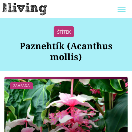
Trendy:
JAK UŠETŘIT
POKOJOVÉ KVĚTINY
ŠTÍTEK
BYDLENÍ SLAVNÝCH
ZAHRADA
Paznehtík (Acanthus
mollis)
Témata
ZAHRADA
Bydlení
Zahrada
Design