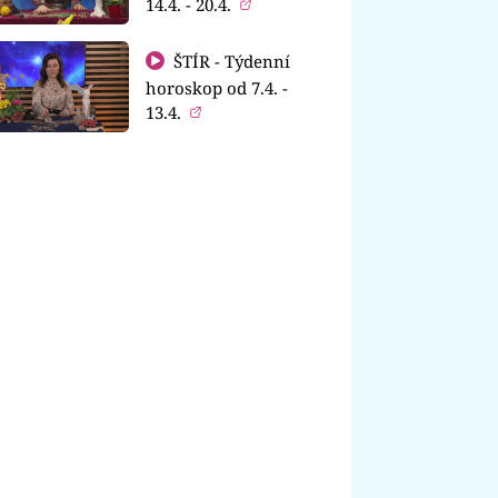
14.4. - 20.4.
ŠTÍR - Týdenní
horoskop od 7.4. -
13.4.