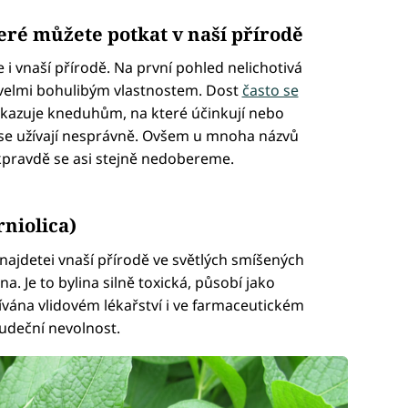
eré můžete potkat v naší přírodě
 i vnaší přírodě. Na první pohled nelichotivá
m velmi bohulibým vlastnostem. Dost
často se
dkazuje kneduhům, na které účinkují nebo
se užívají nesprávně. Ovšem u mnoha názvů
kpravdě se asi stejně nedobereme.
niolica)
najdetei vnaší přírodě ve světlých smíšených
na. Je to bylina silně toxická, působí jako
ívána vlidovém lékařství i ve farmaceutickém
udeční nevolnost.