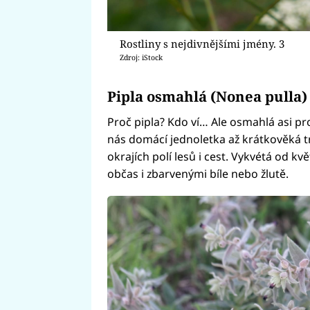
Rostliny s nejdivnějšími jmény. 3
Zdroj: iStock
Pipla osmahlá (Nonea pulla)
Proč pipla? Kdo ví… Ale osmahlá asi pro
nás domácí jednoletka až krátkověká tr
okrajích polí lesů i cest. Vykvétá od k
občas i zbarvenými bíle nebo žlutě.