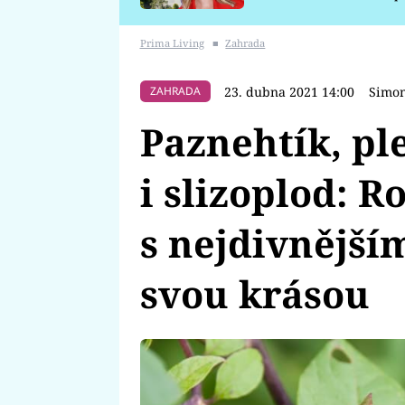
požáru
Prima Living
■
Zahrada
23. dubna 2021 14:00
Simon
ZAHRADA
Paznehtík, pl
i slizoplod: R
s nejdivnější
svou krásou