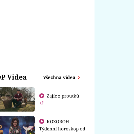
P Videa
Všechna videa
Zajíc z proutků
KOZOROH -
Týdenní horoskop od