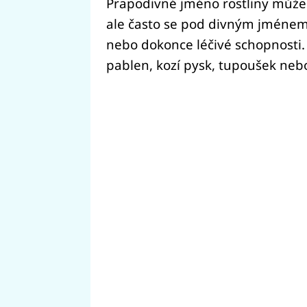
Prapodivné jméno rostliny může 
ale často se pod divným jménem
nebo dokonce léčivé schopnosti. 
pablen, kozí pysk, tupoušek ne