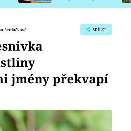
pro psy
a Sedláčková
SDÍLET
esnivka
ostliny
mi jmény překvapí