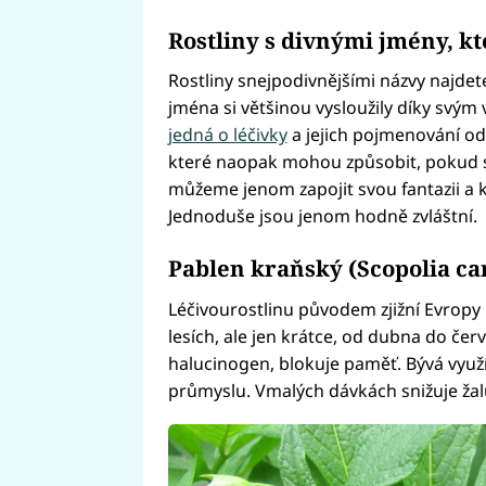
Rostliny s divnými jmény, kt
Rostliny snejpodivnějšími názvy najdete
jména si většinou vysloužily díky svý
jedná o léčivky
a jejich pojmenování o
které naopak mohou způsobit, pokud 
můžeme jenom zapojit svou fantazii a 
Jednoduše jsou jenom hodně zvláštní.
Pablen kraňský (Scopolia car
Léčivourostlinu původem zjižní Evropy 
lesích, ale jen krátce, od dubna do červ
halucinogen, blokuje paměť. Bývá využ
průmyslu. Vmalých dávkách snižuje žal