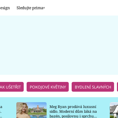
esign
Sledujte prima+
Design
TRENDY
JAK NA TO
PROMĚNY
NAŠE TIPY
JAK UŠETŘIT
POKOJOVÉ KVĚTINY
BYDLENÍ SLAVNÝCH
la
Meg Ryan prodává luxusní
.
sídlo. Moderní dům láká na
o
bazén, posilovnu i sprchu