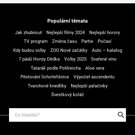
Populární témata
Jak zhubnout
Nejlepší filmy 2024
Nejlepší horory
TV program
Změna času
Partie
Počasí
Kdy budou volby
ZOO Nové začátky
Auto – katalog
7 pádů Honzy Dědka
Volby 2025
Svařené víno
Tatarák podle Pohlreicha
Aloe vera
Pěstování lichořeřišnice
Výpočet ascendentu
Tvarohové knedlíky
Nejlepší palačinky
Švestkový koláč