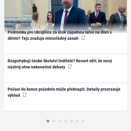
Podmínka pro Ukrajince za útok zápalnou lahví na dům s
dětmi? Tejc zvažuje mimořádný zásah
Rozpohybují české školství ředitelé? Resort věří, že nový
nástroj utne nekonečné debaty
Počasí do konce prázdnin může překvapit. Detaily prozrazuje
výhled