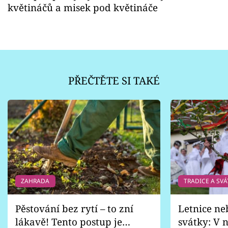
květináčů a misek pod květináče
PŘEČTĚTE SI TAKÉ
ZAHRADA
TRADICE A SVÁ
Pěstování bez rytí – to zní
Letnice ne
lákavě! Tento postup je
svátky: V n