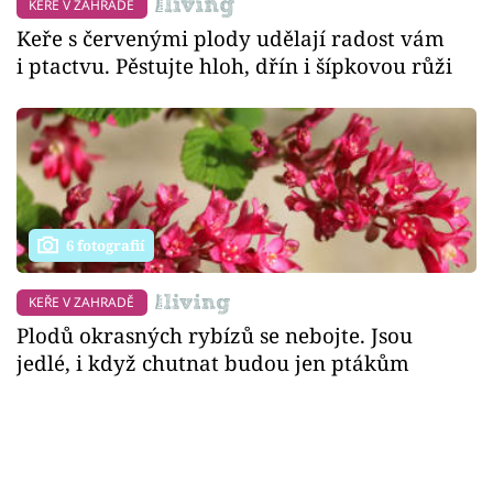
KEŘE V ZAHRADĚ
Keře s červenými plody udělají radost vám
i ptactvu. Pěstujte hloh, dřín i šípkovou růži
6 fotografií
KEŘE V ZAHRADĚ
Plodů okrasných rybízů se nebojte. Jsou
jedlé, i když chutnat budou jen ptákům