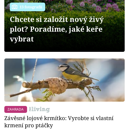
Sledujte prima+
13 fotografií
Chcete si založit nový živý
Přihlášení
plot? Poradíme, jaké keře
vybrat
Sledujte nás
ZAHRADA
Závěsné lojové krmítko: Vyrobte si vlastní
krmení pro ptáčky