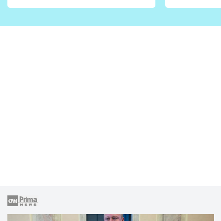
vhodný jen pro některé
pondělí z
zahrady