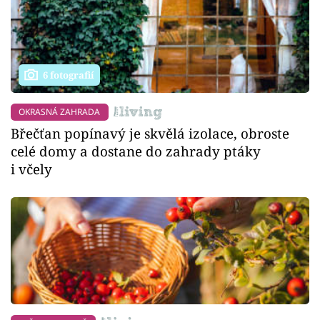
6 fotografií
OKRASNÁ ZAHRADA
Břečťan popínavý je skvělá izolace, obroste
celé domy a dostane do zahrady ptáky
i včely