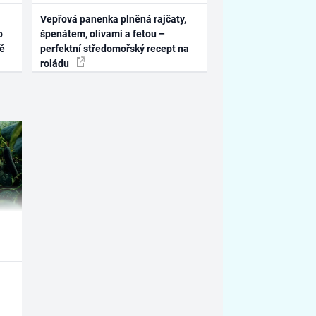
Vepřová panenka plněná rajčaty,
o
špenátem, olivami a fetou –
ně
perfektní středomořský recept na
roládu