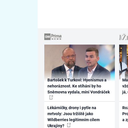
Bartošek k Turkovi: Hyenismus a
Ma
nehoráznost. Ke stíhání by ho
vž
Sněmovna vydala, míní Vondráček
já,
Lékárničky, drony i pytle na
Ro
mrtvoly: Jsou tržiště jako
Pr
Wildberries legitimním cílem
a 
Ukrajiny?