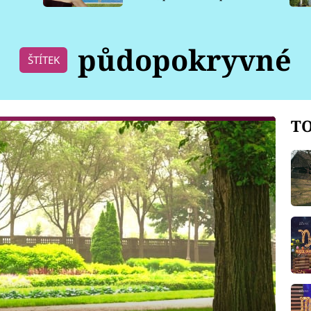
pro psy
půdopokryvné
ŠTÍTEK
TO