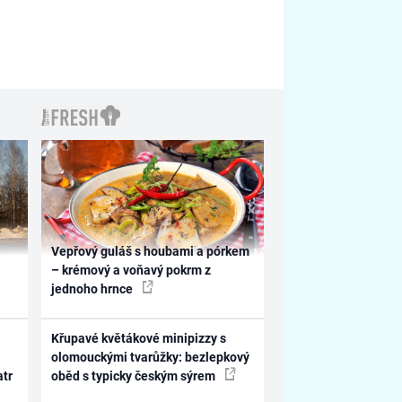
Vepřový guláš s houbami a pórkem
– krémový a voňavý pokrm z
jednoho hrnce
Křupavé květákové minipizzy s
olomouckými tvarůžky: bezlepkový
atr
oběd s typicky českým sýrem