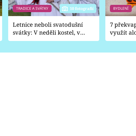
TRADICE A SVÁTKY
BYDLENÍ
10 fotografií
Letnice neboli svatodušní
7 překva
svátky: V neděli kostel, v
využít al
pondělí zábava
Nabrousí
nádobí