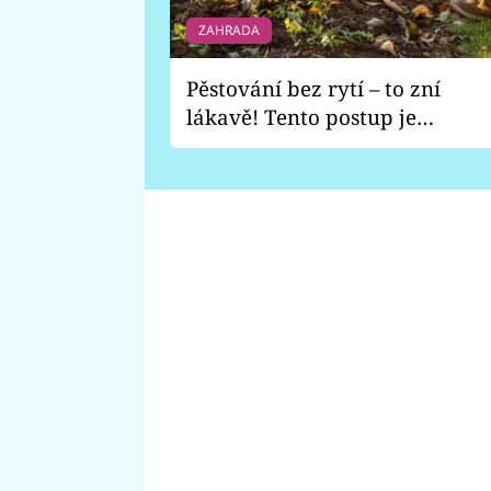
ZAHRADA
Pěstování bez rytí – to zní
lákavě! Tento postup je
vhodný jen pro některé
zahrady