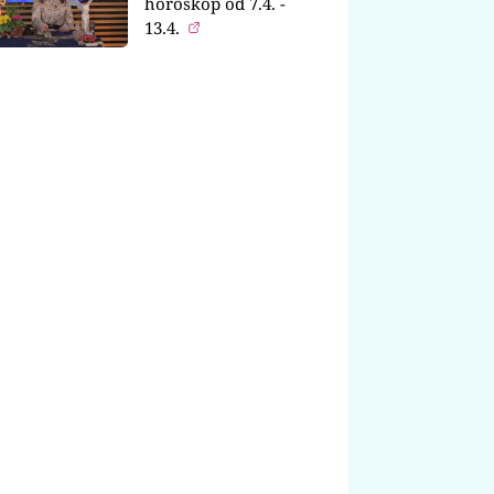
horoskop od 7.4. -
13.4.