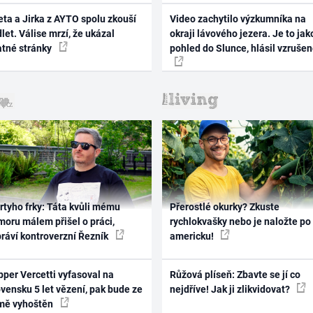
ta a Jirka z AYTO spolu zkouší
Video zachytilo výzkumníka na
let. Válise mrzí, že ukázal
okraji lávového jezera. Je to jak
atné stránky
pohled do Slunce, hlásil vzruše
rtyho frky: Táta kvůli mému
Přerostlé okurky? Zkuste
oru málem přišel o práci,
rychlokvašky nebo je naložte po
práví kontroverzní Řezník
americku!
per Vercetti vyfasoval na
Růžová plíseň: Zbavte se jí co
vensku 5 let vězení, pak bude ze
nejdříve! Jak ji zlikvidovat?
mě vyhoštěn