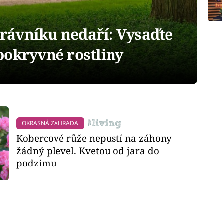
 trávníku nedaří: Vysaďte
pokryvné rostliny
OKRASNÁ ZAHRADA
Kobercové růže nepustí na záhony
žádný plevel. Kvetou od jara do
podzimu