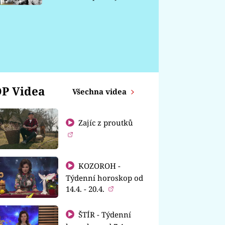
chátrá
P Videa
Všechna videa
Zajíc z proutků
KOZOROH -
Týdenní horoskop od
14.4. - 20.4.
ŠTÍR - Týdenní