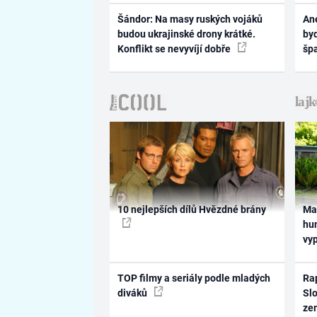
Šándor: Na masy ruských vojáků
Ane
budou ukrajinské drony krátké.
byd
Konflikt se nevyvíjí dobře
šp
10 nejlepších dílů Hvězdné brány
Ma
hum
vy
TOP filmy a seriály podle mladých
Rap
diváků
Slo
ze