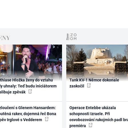
thiase Hložka ženy do vztahu
Tank KV-1 Němce dokonale
dy uhnaly: Teď budu iniciátorem
zaskočil
 slibuje zpěvák
zloučení s Glenem Hansardem:
Operace Entebbe ukázala
outěná rakev, dojemná řeč Bona
schopnosti Izraele. Při
zpěv Irglové s Vedderem
osvobozování rukojmích padl br
premiéra