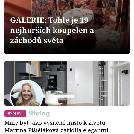
Sledujte prima+
GALERIE: Tohle je 19
Přihlášení
nejhorších koupelen a
záchodů světa
Sledujte nás
BYDLENÍ
Malý byt jako vysněné místo k životu:
Martina Pištěláková zařídila elegantní