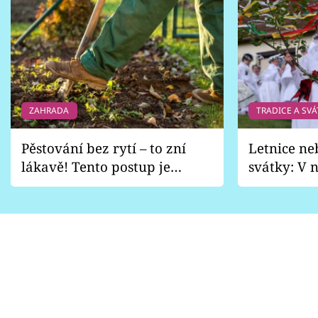
ZAHRADA
TRADICE A SVÁ
Pěstování bez rytí – to zní
Letnice ne
lákavě! Tento postup je
svátky: V n
vhodný jen pro některé
pondělí z
zahrady