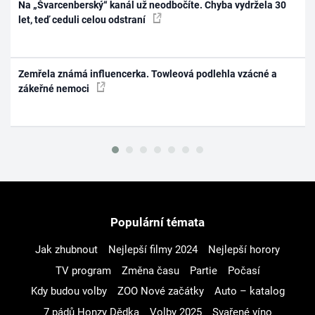
Na „Švarcenberský“ kanál už neodbočíte. Chyba vydržela 30
let, teď ceduli celou odstraní
Zemřela známá influencerka. Towleová podlehla vzácné a
zákeřné nemoci
Populární témata
Jak zhubnout
Nejlepší filmy 2024
Nejlepší horory
TV program
Změna času
Partie
Počasí
Kdy budou volby
ZOO Nové začátky
Auto – katalog
7 pádů Honzy Dědka
Volby 2025
Svařené víno