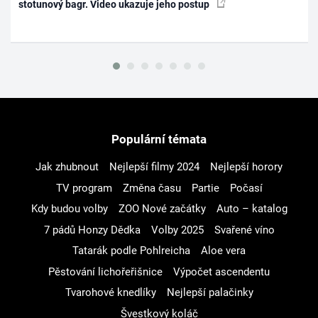
stotunový bagr. Video ukazuje jeho postup
Populární témata
Jak zhubnout
Nejlepší filmy 2024
Nejlepší horory
TV program
Změna času
Partie
Počasí
Kdy budou volby
ZOO Nové začátky
Auto – katalog
7 pádů Honzy Dědka
Volby 2025
Svařené víno
Tatarák podle Pohlreicha
Aloe vera
Pěstování lichořeřišnice
Výpočet ascendentu
Tvarohové knedlíky
Nejlepší palačinky
Švestkový koláč