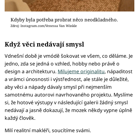
Kdyby byla potřeba probrat něco neodkladného.
Zdroj: Instagram.com/Venessa Van Winkle
Když věci nedávají smysl
Vdnešní době je vmódě šokovat ve všem, co děláme. Je
jedno, zda se jedná o vzhled, hobby nebo právě o
design a architekturu.
Milujeme originalitu
, nápaditost
a vrámci únosnosti i výstřednost, ale stále je důležité,
aby věci a nápady dávaly smysl při nejmenším
samotnému autorovi navrhovaného projektu. Myslíme
si, že hotové výstupy v následující galerii žádný smysl
nedávají a jasně dokazují, že mozek někdy vypne úplně
každý člověk.
Milí realitní makléři, soucítíme svámi.