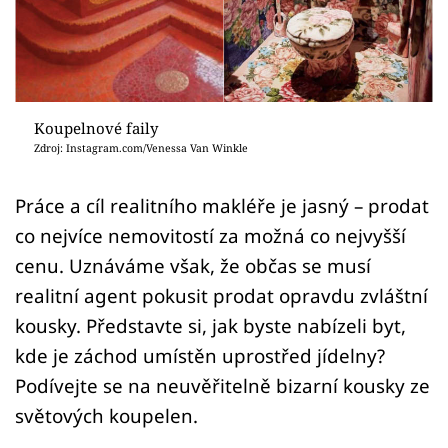
Sledujte prima+
Přihlášení
Koupelnové faily
Sledujte nás
Zdroj: Instagram.com/Venessa Van Winkle
Práce a cíl realitního makléře je jasný – prodat
co nejvíce nemovitostí za možná co nejvyšší
cenu. Uznáváme však, že občas se musí
realitní agent pokusit prodat opravdu zvláštní
kousky. Představte si, jak byste nabízeli byt,
kde je záchod umístěn uprostřed jídelny?
Podívejte se na neuvěřitelně bizarní kousky ze
světových koupelen.