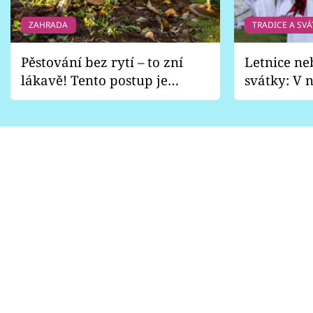
ZAHRADA
TRADICE A SVÁ
Pěstování bez rytí – to zní
Letnice ne
lákavě! Tento postup je
svátky: V n
vhodný jen pro některé
pondělí z
zahrady