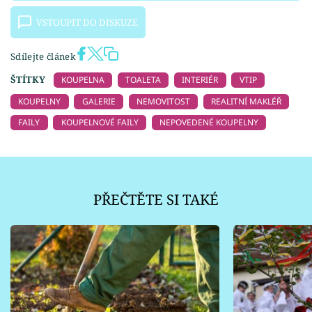
VSTOUPIT DO DISKUZE
Sdílejte článek
ŠTÍTKY
KOUPELNA
TOALETA
INTERIÉR
VTIP
KOUPELNY
GALERIE
NEMOVITOST
REALITNÍ MAKLÉŘ
FAILY
KOUPELNOVÉ FAILY
NEPOVEDENÉ KOUPELNY
PŘEČTĚTE SI TAKÉ