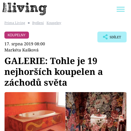
Prima Living
■
Bydlení
Koupelny
Trendy:
JAK UŠETŘIT
POKOJOVÉ KVĚTINY
KOUPELNY
SDÍLET
BYDLENÍ SLAVNÝCH
ZAHRADA
17. srpna 2019 08:00
Markéta Kašková
GALERIE: Tohle je 19
nejhorších koupelen a
Témata
záchodů světa
Bydlení
Zahrada
Design