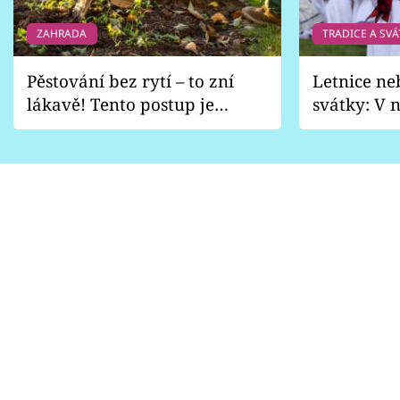
ZAHRADA
TRADICE A SVÁ
Pěstování bez rytí – to zní
Letnice ne
lákavě! Tento postup je
svátky: V n
vhodný jen pro některé
pondělí z
zahrady