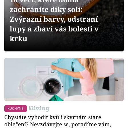
Sledujte prima+
zachráníte díky soli:
Zvýrazní barvy, odstraní
Přihlášení
lupy a zbaví vás bolesti v
krku
Sledujte nás
KUCHYNĚ
Chystáte vyhodit kvůli skvrnám staré
oblečení? Nevzdávejte se, poradíme vám,