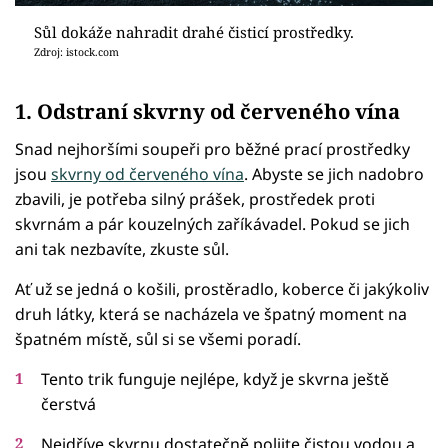
Sůl dokáže nahradit drahé čisticí prostředky.
Zdroj: istock.com
1. Odstraní skvrny od červeného vína
Snad nejhoršími soupeři pro běžné prací prostředky
jsou
skvrny od červeného vína
. Abyste se jich nadobro
zbavili, je potřeba silný prášek, prostředek proti
skvrnám a pár kouzelných zaříkávadel. Pokud se jich
ani tak nezbavíte, zkuste sůl.
Ať už se jedná o košili, prostěradlo, koberce či jakýkoliv
druh látky, která se nacházela ve špatný moment na
špatném místě, sůl si se všemi poradí.
Tento trik funguje nejlépe, když je skvrna ještě
čerstvá
Nejdříve skvrnu dostatečně polijte čistou vodou a