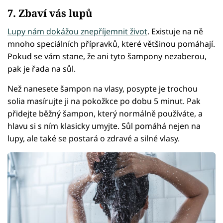
7. Zbaví vás lupů
Lupy nám dokážou znepříjemnit život
. Existuje na ně
mnoho speciálních přípravků, které většinou pomáhají.
Pokud se vám stane, že ani tyto šampony nezaberou,
pak je řada na sůl.
Než nanesete šampon na vlasy, posypte je trochou
solia masírujte ji na pokožkce po dobu 5 minut. Pak
přidejte běžný šampon, který normálně používáte, a
hlavu si s ním klasicky umyjte. Sůl pomáhá nejen na
lupy, ale také se postará o zdravé a silné vlasy.