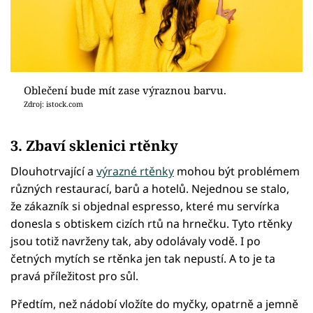
Oblečení bude mít zase výraznou barvu.
Zdroj: istock.com
3. Zbaví sklenici rtěnky
Dlouhotrvající a
výrazné rtěnky
mohou být problémem
různých restaurací, barů a hotelů. Nejednou se stalo,
že zákazník si objednal espresso, které mu servírka
donesla s obtiskem cizích rtů na hrnečku. Tyto rtěnky
jsou totiž navrženy tak, aby odolávaly vodě. I po
četných mytích se rtěnka jen tak nepustí. A to je ta
pravá příležitost pro sůl.
Předtím, než nádobí vložíte do myčky, opatrně a jemně