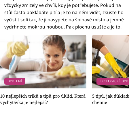
vždycky zmizely ve chvíli, kdy je potřebujete. Pokud na
stůl často pokládáte pití a je to na něm vidět, zkuste ho
vyčistit solí tak, že ji nasypete na špinavé místo a jemně
vydrhnete mokrou houbou. Pak plochu usušte a je to.
BYDLENÍ
EKOLOGICKÉ BYD
10 nejlepších triků a tipů pro úklid. Která
5 tipů, jak důklad
vychytávka je nejlepší?
chemie