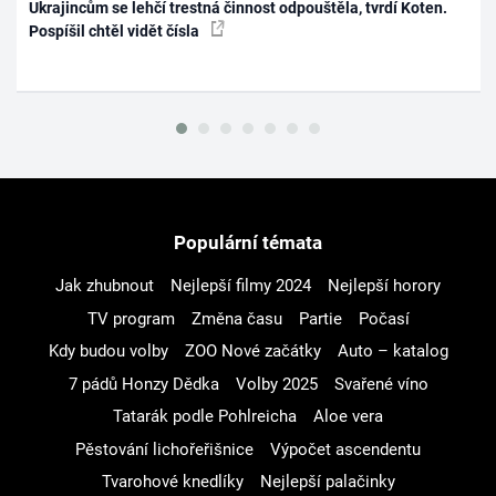
Ukrajincům se lehčí trestná činnost odpouštěla, tvrdí Koten.
Pospíšil chtěl vidět čísla
Populární témata
Jak zhubnout
Nejlepší filmy 2024
Nejlepší horory
TV program
Změna času
Partie
Počasí
Kdy budou volby
ZOO Nové začátky
Auto – katalog
7 pádů Honzy Dědka
Volby 2025
Svařené víno
Tatarák podle Pohlreicha
Aloe vera
Pěstování lichořeřišnice
Výpočet ascendentu
Tvarohové knedlíky
Nejlepší palačinky