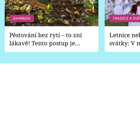
ZAHRADA
TRADICE A SVÁ
Pěstování bez rytí – to zní
Letnice ne
lákavě! Tento postup je
svátky: V n
vhodný jen pro některé
pondělí z
zahrady