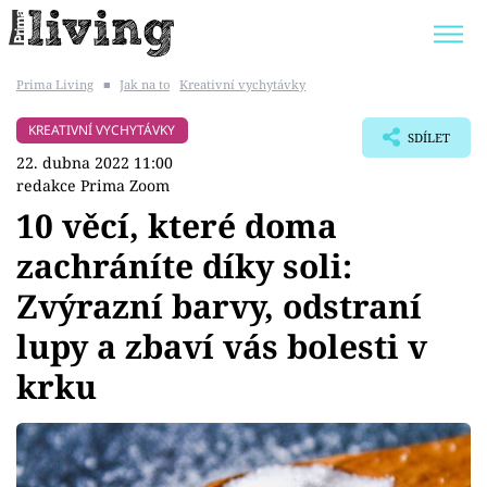
Prima Living
■
Jak na to
Kreativní vychytávky
Trendy:
JAK UŠETŘIT
POKOJOVÉ KVĚTINY
KREATIVNÍ VYCHYTÁVKY
SDÍLET
BYDLENÍ SLAVNÝCH
ZAHRADA
22. dubna 2022 11:00
redakce Prima Zoom
10 věcí, které doma
zachráníte díky soli:
Témata
Zvýrazní barvy, odstraní
Bydlení
lupy a zbaví vás bolesti v
krku
Zahrada
Design