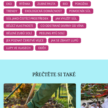
EKO
RTĚNKA
ZUBNÍ PASTA
BIO
POKOŽKA
TRENDY
EKOLOGICKÁ DOMÁCNOST
POMOCNÍK SŮL
SŮL JAKO ČISTÍCÍ PROSTŘEDEK
JAK VYUŽÍT SŮL
BĚLÍCÍ VLASTNOSTI
CO ODSTRANÍ SKVRNY OD VÍNA
BĚLENÍ ZUBŮ SOLÍ
PEELING RTŮ SOLÍ
JEK POZNAT ČERSTVÉ VEJCE
JAK SE ZBAVIT LUPŮ
LUPY VE VLASECH
ODĚV
PŘEČTĚTE SI TAKÉ