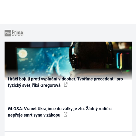
Hráči bojují proti vypínání videoher. Tvoříme precedent i pro
fyzický svět, říká Gregorová
GLOSA: Vracet Ukrajince do války je zlo. Žádný rodič si
nepřeje smrt syna v zákopu