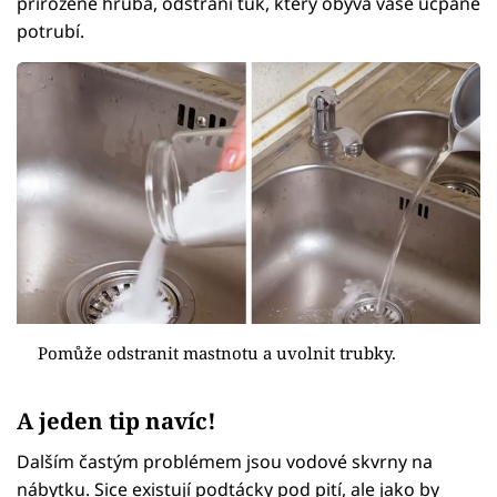
přirozeně hrubá, odstraní tuk, který obývá vaše ucpané
potrubí.
Pomůže odstranit mastnotu a uvolnit trubky.
A jeden tip navíc!
Dalším častým problémem jsou vodové skvrny na
nábytku. Sice existují podtácky pod pití, ale jako by