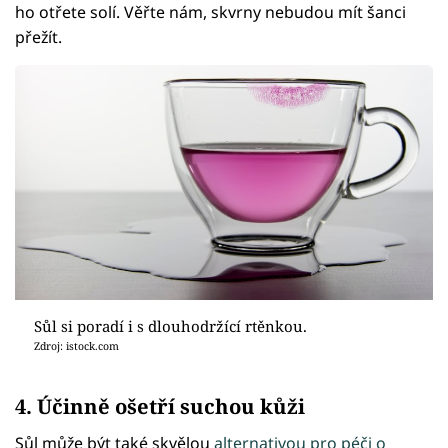
ho otřete solí. Věřte nám, skvrny nebudou mít šanci
přežít.
Sůl si poradí i s dlouhodržící rtěnkou.
Zdroj: istock.com
4. Účinně ošetří suchou kůži
Sůl může být také skvělou
alternativou pro péči o