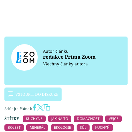
Autor článku
redakce Prima Zoom
Všechny články autora
VSTOUPIT DO DISKUZE
Sdílejte článek
ŠTÍTKY
KUCHYNĚ
JAK NA TO
DOMÁCNOST
VEJCE
BOLEST
MINERÁL
EKOLOGIE
SŮL
KUCHYŇ