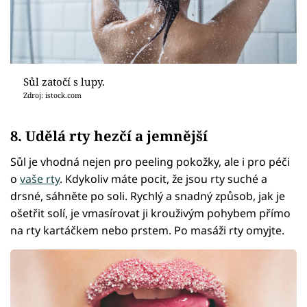
Sůl zatočí s lupy.
Zdroj: istock.com
8. Udělá rty hezčí a jemnější
Sůl je vhodná nejen pro peeling pokožky, ale i pro péči
o
vaše rty
. Kdykoliv máte pocit, že jsou rty suché a
drsné, sáhněte po soli. Rychlý a snadný způsob, jak je
ošetřit solí, je vmasírovat ji krouživým pohybem přímo
na rty kartáčkem nebo prstem. Po masáži rty omyjte.