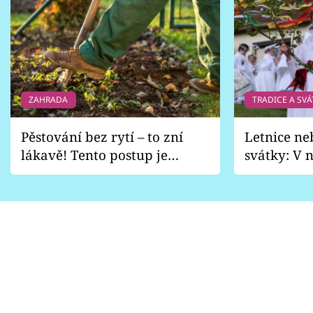
ZAHRADA
TRADICE A SVÁ
Pěstování bez rytí – to zní
Letnice ne
lákavě! Tento postup je
svátky: V n
vhodný jen pro některé
pondělí z
zahrady