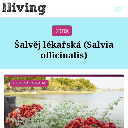
Trendy:
JAK UŠETŘIT
POKOJOVÉ KVĚTINY
ŠTÍTEK
BYDLENÍ SLAVNÝCH
ZAHRADA
Šalvěj lékařská (Salvia
officinalis)
Témata
OKRASNÁ ZAHRADA
Bydlení
Zahrada
Design