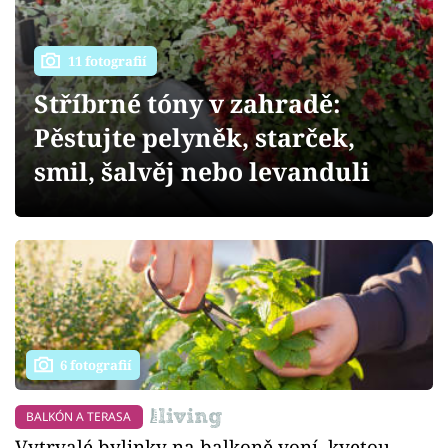
Sledujte prima+
Přihlášení
11 fotografií
Stříbrné tóny v zahradě:
Pěstujte pelyněk, starček,
Sledujte nás
smil, šalvěj nebo levanduli
6 fotografií
BALKÓN A TERASA
Vytrvalé bylinky na balkoně voní, kvetou