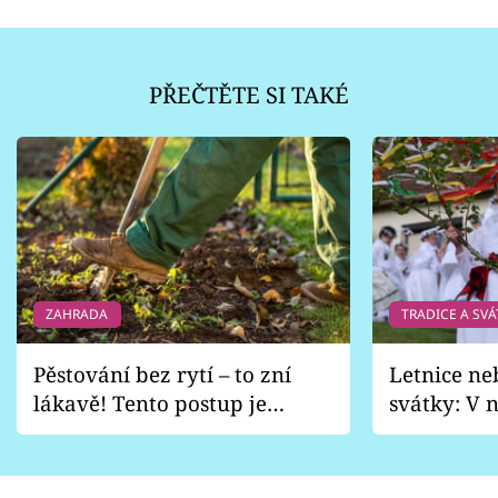
PŘEČTĚTE SI TAKÉ
ZAHRADA
TRADICE A SVÁ
Pěstování bez rytí – to zní
Letnice ne
lákavě! Tento postup je
svátky: V n
vhodný jen pro některé
pondělí z
zahrady