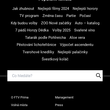
Jak zhubnout
Nejlepší filmy 2024
Nejlepší horory
TV program
Změna času
Partie
Počasí
Kdy budou volby
ZOO Nové začátky
Auto – katalog
7 pádů Honzy Dědka
Volby 2025
Svařené víno
Tatarák podle Pohlreicha
Aloe vera
Pěstování lichořeřišnice
Výpočet ascendentu
Tvarohové knedlíky
Nejlepší palačinky
Švestkový koláč
O FTV Prima
Management
Volná místa
Press