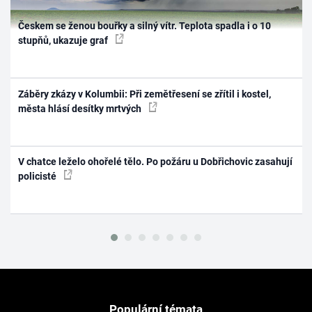
Českem se ženou bouřky a silný vítr. Teplota spadla i o 10
stupňů, ukazuje graf
Záběry zkázy v Kolumbii: Při zemětřesení se zřítil i kostel,
města hlásí desítky mrtvých
V chatce leželo ohořelé tělo. Po požáru u Dobřichovic zasahují
policisté
Populární témata