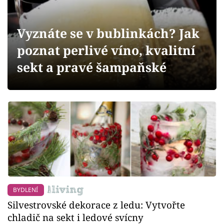
Sledujte prima+
Vyznáte se v bublinkách? Jak
Přihlášení
poznat perlivé víno, kvalitní
sekt a pravé šampaňské
Sledujte nás
BYDLENÍ
Silvestrovské dekorace z ledu: Vytvořte
chladič na sekt i ledové svícny