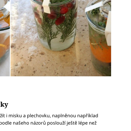
vky
žít i misku a plechovku, naplněnou například
odle našeho názorů poslouží ještě lépe než