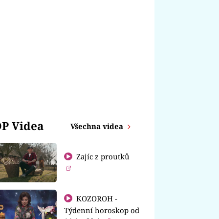
P Videa
Všechna videa
Zajíc z proutků
KOZOROH -
Týdenní horoskop od