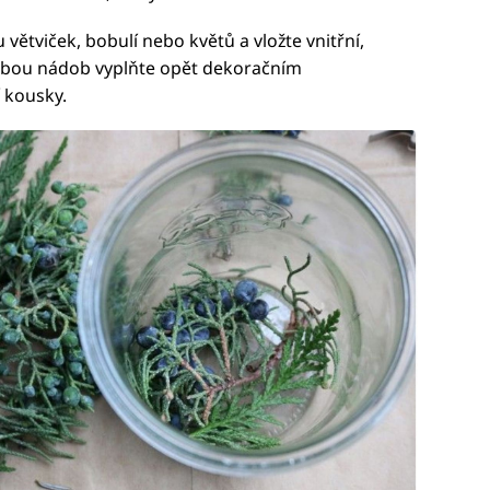
větviček, bobulí nebo květů a vložte vnitřní,
obou nádob vyplňte opět dekoračním
 kousky.