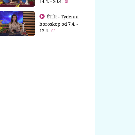
14.4. - 20.4.
ŠTÍR - Týdenní
horoskop od 7.4. -
13.4.