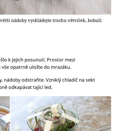
 větší nádoby vyskládejte trochu větviček, bobulí
lo k jejich posunutí. Prostor mezi
 vše opatrně uložte do mrazáku.
nádoby odstraňte. Vzniklý chladič na sekt
ně odkapávat tající led.