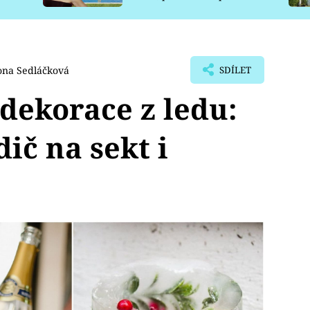
pro psy
na Sedláčková
SDÍLET
 dekorace z ledu:
ič na sekt i