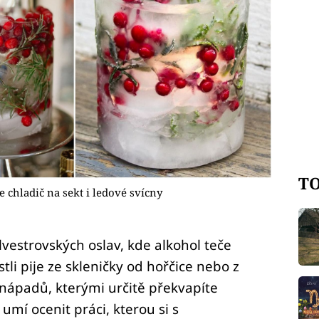
TO
e chladič na sekt i ledové svícny
ilvestrovských oslav, kde alkohol teče
li pije ze skleničky od hořčice nebo z
nápadů, kterými určitě překvapíte
umí ocenit práci, kterou si s