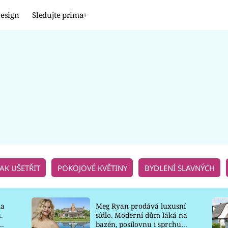
esign
Sledujte prima+
Design
TRENDY
JAK NA TO
PROMĚNY
NAŠE TIPY
JAK UŠETŘIT
POKOJOVÉ KVĚTINY
BYDLENÍ SLAVNÝCH
la
Meg Ryan prodává luxusní
.
sídlo. Moderní dům láká na
o
bazén, posilovnu i sprchu