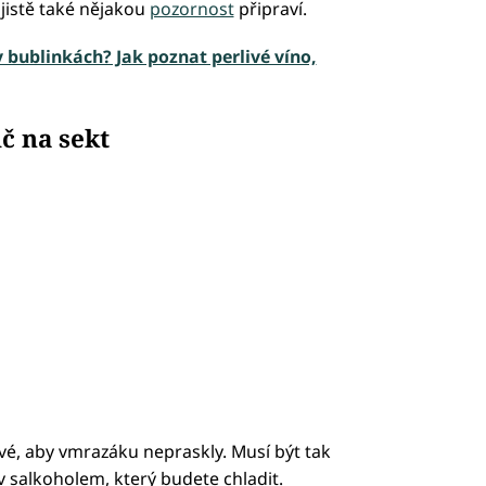
jistě také nějakou
pozornost
připraví.
v bublinkách? Jak poznat perlivé víno,
č na sekt
ové, aby vmrazáku nepraskly. Musí být tak
v salkoholem, který budete chladit.