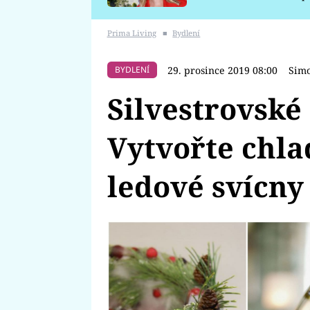
požáru
Prima Living
■
Bydlení
29. prosince 2019 08:00
Simo
BYDLENÍ
Silvestrovské
Vytvořte chlad
ledové svícny