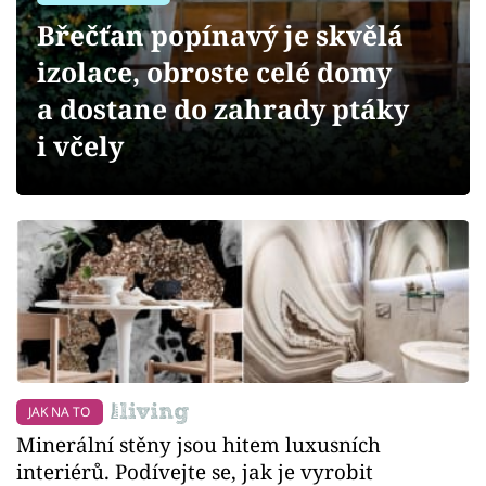
Sledujte prima+
Břečťan popínavý je skvělá
izolace, obroste celé domy
Přihlášení
a dostane do zahrady ptáky
i včely
Sledujte nás
JAK NA TO
Minerální stěny jsou hitem luxusních
interiérů. Podívejte se, jak je vyrobit