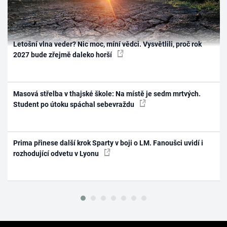
Letošní vlna veder? Nic moc, míní vědci. Vysvětlili, proč rok
2027 bude zřejmě daleko horší
Masová střelba v thajské škole: Na místě je sedm mrtvých.
Student po útoku spáchal sebevraždu
Prima přinese další krok Sparty v boji o LM. Fanoušci uvidí i
rozhodující odvetu v Lyonu