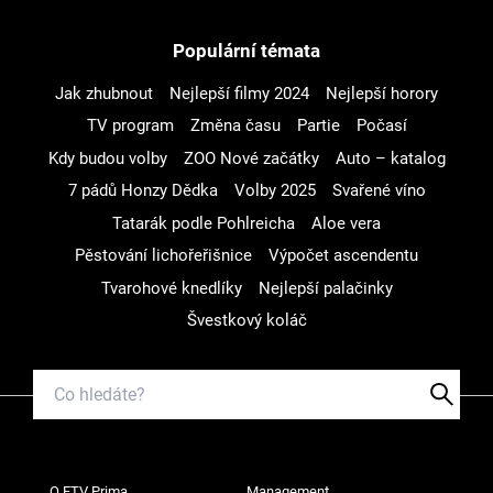
Populární témata
Jak zhubnout
Nejlepší filmy 2024
Nejlepší horory
TV program
Změna času
Partie
Počasí
Kdy budou volby
ZOO Nové začátky
Auto – katalog
7 pádů Honzy Dědka
Volby 2025
Svařené víno
Tatarák podle Pohlreicha
Aloe vera
Pěstování lichořeřišnice
Výpočet ascendentu
Tvarohové knedlíky
Nejlepší palačinky
Švestkový koláč
O FTV Prima
Management