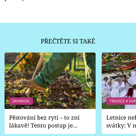
PŘEČTĚTE SI TAKÉ
ZAHRADA
TRADICE A SVÁ
Pěstování bez rytí – to zní
Letnice ne
lákavě! Tento postup je
svátky: V n
vhodný jen pro některé
pondělí z