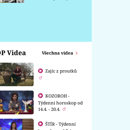
chátrá
P Videa
Všechna videa
Zajíc z proutků
KOZOROH -
Týdenní horoskop od
14.4. - 20.4.
ŠTÍR - Týdenní