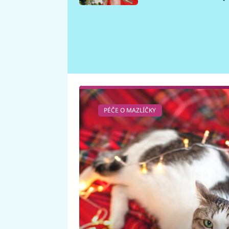
požáru
PÉČE O MAZLÍČKY