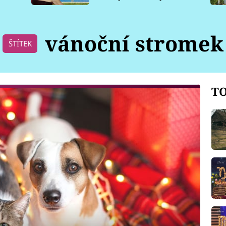
pro psy
vánoční stromek
ŠTÍTEK
TO