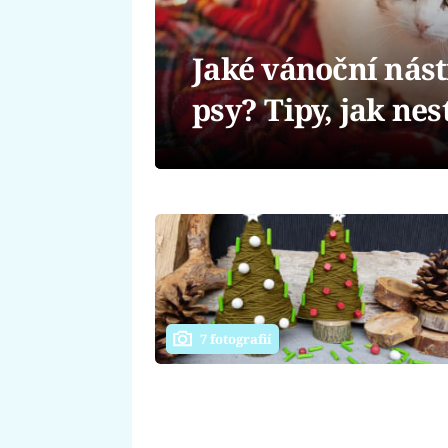
Jaké vánoční nást
psy? Tipy, jak nes
7 fotografií