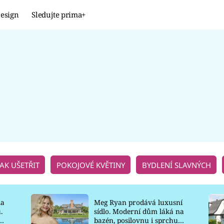
esign
Sledujte prima+
Design
TRENDY
JAK NA TO
PROMĚNY
NAŠE TIPY
JAK UŠETŘIT
POKOJOVÉ KVĚTINY
BYDLENÍ SLAVNÝCH
la
Meg Ryan prodává luxusní
.
sídlo. Moderní dům láká na
o
bazén, posilovnu i sprchu