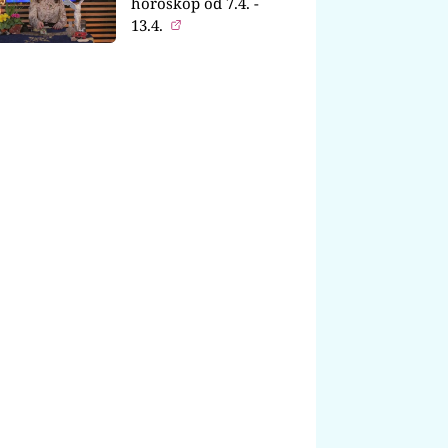
horoskop od 7.4. -
13.4.