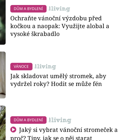
DŮM A BYDLENÍ
Ochraňte vánoční výzdobu před
kočkou a naopak: Využijte alobal a
vysoké škrabadlo
VÁNOCE
Jak skladovat umělý stromek, aby
vydržel roky? Hodit se může fén
DŮM A BYDLENÍ
Jaký si vybrat vánoční stromeček a
proč? Tipy, jak se o něj starat