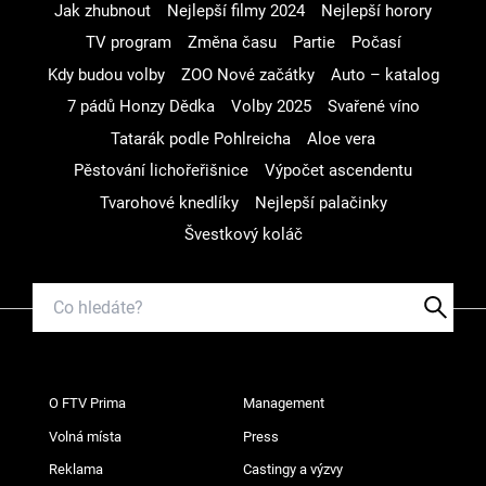
Jak zhubnout
Nejlepší filmy 2024
Nejlepší horory
TV program
Změna času
Partie
Počasí
Kdy budou volby
ZOO Nové začátky
Auto – katalog
7 pádů Honzy Dědka
Volby 2025
Svařené víno
Tatarák podle Pohlreicha
Aloe vera
Pěstování lichořeřišnice
Výpočet ascendentu
Tvarohové knedlíky
Nejlepší palačinky
Švestkový koláč
O FTV Prima
Management
Volná místa
Press
Reklama
Castingy a výzvy