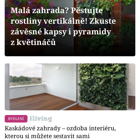
Sledujte prima+
Malá zahrada? Pěstujte
rostliny vertikálně! Zkuste
Přihlášení
závěsné kapsy i pyramidy
z květináčů
Sledujte nás
BYDLENÍ
Kaskádové zahrady – ozdoba interiéru,
kterou si můžete sestavit sami