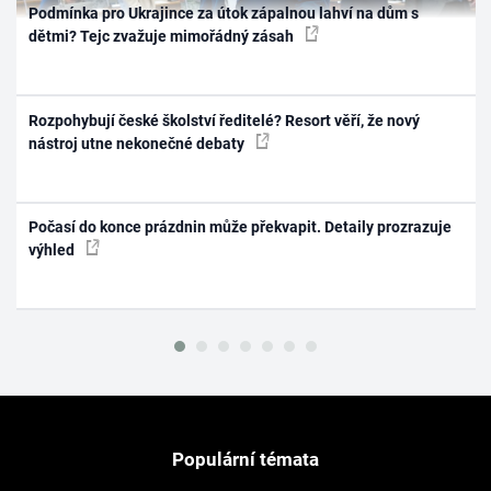
Podmínka pro Ukrajince za útok zápalnou lahví na dům s
dětmi? Tejc zvažuje mimořádný zásah
Rozpohybují české školství ředitelé? Resort věří, že nový
nástroj utne nekonečné debaty
Počasí do konce prázdnin může překvapit. Detaily prozrazuje
výhled
Populární témata