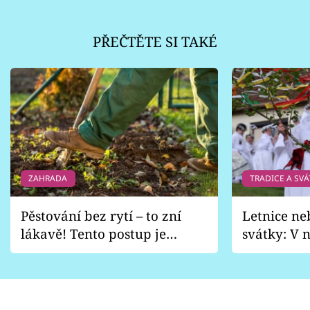
PŘEČTĚTE SI TAKÉ
ZAHRADA
TRADICE A SVÁ
Pěstování bez rytí – to zní
Letnice ne
lákavě! Tento postup je
svátky: V n
vhodný jen pro některé
pondělí z
zahrady