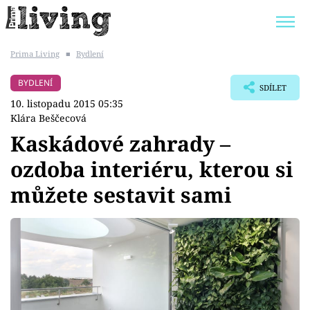
Prima Living
■
Bydlení
Trendy:
JAK UŠETŘIT
POKOJOVÉ KVĚTINY
BYDLENÍ
SDÍLET
BYDLENÍ SLAVNÝCH
ZAHRADA
10. listopadu 2015 05:35
Klára Beščecová
Kaskádové zahrady –
ozdoba interiéru, kterou si
Témata
můžete sestavit sami
Bydlení
Zahrada
Design