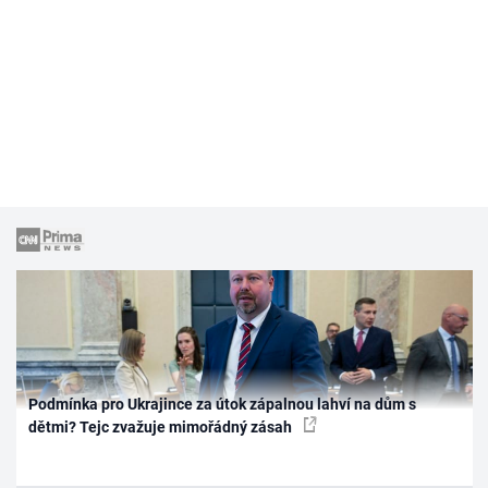
Podmínka pro Ukrajince za útok zápalnou lahví na dům s
dětmi? Tejc zvažuje mimořádný zásah