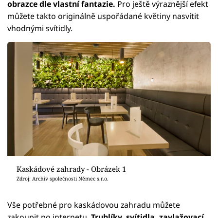
obrazce dle vlastní fantazie.
Pro ještě výraznější efekt
můžete takto originálně uspořádané květiny nasvítit
vhodnými svítidly.
Kaskádové zahrady - Obrázek 1
Zdroj: Archiv společnosti Němec s.r.o.
Vše potřebné pro kaskádovou zahradu můžete
zakoupit po internetu.
Truhlíky, svítidla, zavlažovací