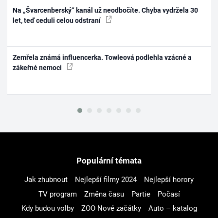
Na „Švarcenberský“ kanál už neodbočíte. Chyba vydržela 30
let, teď ceduli celou odstraní
Zemřela známá influencerka. Towleová podlehla vzácné a
zákeřné nemoci
Populární témata
Jak zhubnout
Nejlepší filmy 2024
Nejlepší horory
TV program
Změna času
Partie
Počasí
Kdy budou volby
ZOO Nové začátky
Auto – katalog