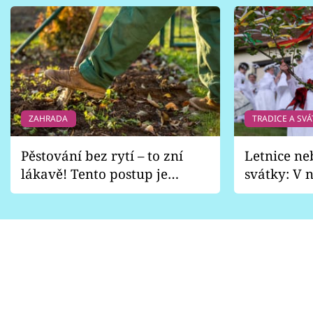
ZAHRADA
TRADICE A SVÁ
Pěstování bez rytí – to zní
Letnice ne
lákavě! Tento postup je
svátky: V n
vhodný jen pro některé
pondělí z
zahrady