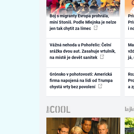
Boj s migranty Evropa prohrála,
Pri
míní Stoniš. Podle Mlejnka je nelze
Pri
jen tak chytit za límec
i n
Vážná nehoda u Pohořelic: Čelní
Ma
srážka dvou aut. Zasahuje vrtulník,
vž
na místě je devět sanitek
já,
Grónsko v pohotovosti: Americká
Ro
firma napojená na lidi od Trumpa
Pr
chystá vrty bez povolení
a 