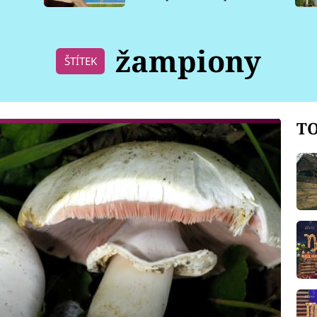
pro psy
žampiony
ŠTÍTEK
TO