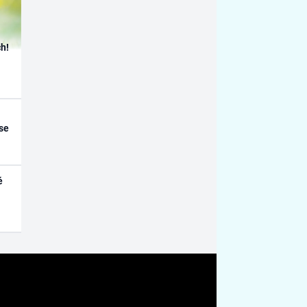
h!
se
é