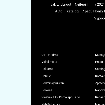
Jak zhubnout
Nejlepší filmy 2024
Auto – katalog
7 pádů Honzy 
Výpoče
O FTV Prima
Manag
Volná místa
Press
Reklama
Casting
HbbTV
Kontak
Podmínky užívání
Zpraco
Cookies
Nápov
Vlastník FTV Prima spol. s r.o.
Redak
Nahlásit chybu
Nastav