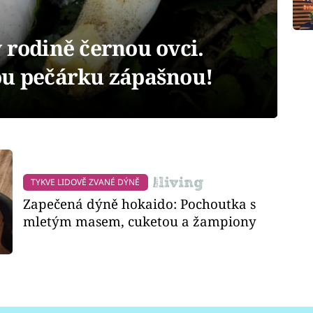
 rodině černou ovci.
ou pečárku zápašnou!
TYKVE LIDOVĚ ZVANÉ DÝNĚ
Zapečená dýně hokaido: Pochoutka s
mletým masem, cuketou a žampiony