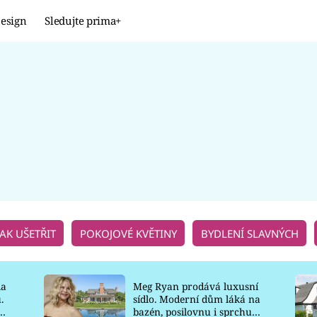
esign
Sledujte prima+
Design
TRENDY
JAK NA TO
PROMĚNY
NAŠE TIPY
JAK UŠETŘIT
POKOJOVÉ KVĚTINY
BYDLENÍ SLAVNÝCH
la
Meg Ryan prodává luxusní
.
sídlo. Moderní dům láká na
o
bazén, posilovnu i sprchu