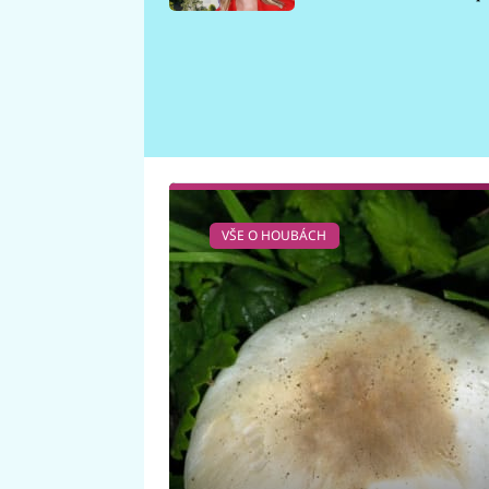
požáru
VŠE O HOUBÁCH