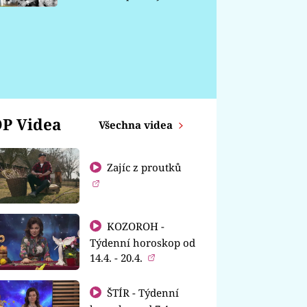
chátrá
P Videa
Všechna videa
Zajíc z proutků
KOZOROH -
Týdenní horoskop od
14.4. - 20.4.
ŠTÍR - Týdenní