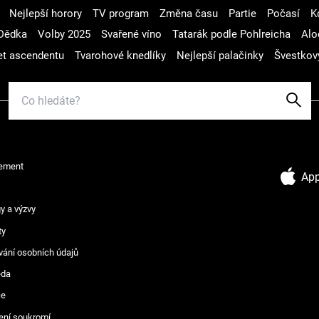
Nejlepší horory
TV program
Změna času
Partie
Počasí
K
Dědka
Volby 2025
Svařené víno
Tatarák podle Pohlreicha
Alo
t ascendentu
Tvarohové knedlíky
Nejlepší palačinky
Švestkov
ement
App
y a výzvy
ty
vání osobních údajů
ěda
ce
ení soukromí