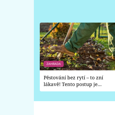
ZAHRADA
Pěstování bez rytí – to zní
lákavě! Tento postup je
vhodný jen pro některé
zahrady