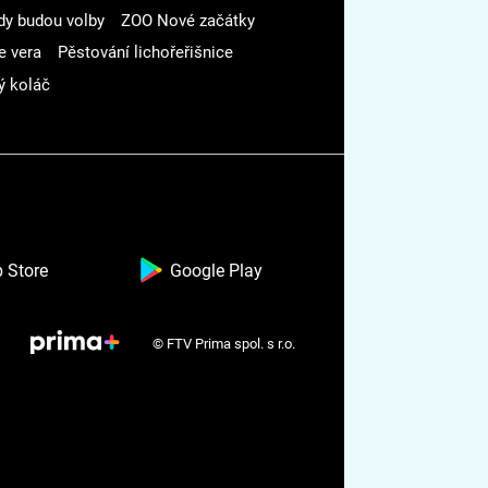
dy budou volby
ZOO Nové začátky
e vera
Pěstování lichořeřišnice
ý koláč
 Store
Google Play
© FTV Prima spol. s r.o.