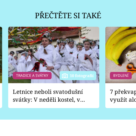
PŘEČTĚTE SI TAKÉ
TRADICE A SVÁTKY
BYDLENÍ
10 fotografií
Letnice neboli svatodušní
7 překva
svátky: V neděli kostel, v
využít al
pondělí zábava
Nabrousí
nádobí