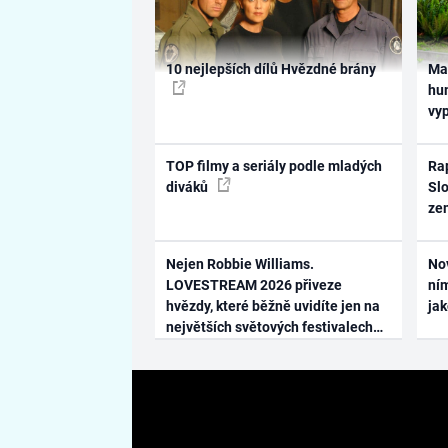
10 nejlepších dílů Hvězdné brány
Ma
hum
vy
TOP filmy a seriály podle mladých
Rap
diváků
Slo
ze
Nejen Robbie Williams.
No
LOVESTREAM 2026 přiveze
ním
hvězdy, které běžně uvidíte jen na
ja
největších světových festivalech