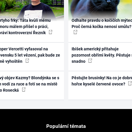
rtyho frky: Táta kvůli mému
Odhalte pravdu o kočičích mýtec
oru málem přišel o práci,
Proč černá kočka nenosí smůlu?
práví kontroverzní Řezník
per Vercetti vyfasoval na
Ibišek americký přitahuje
vensku 5 let vězení, pak bude ze
pozornost obřími květy. Pěstuje 
mě vyhoštěn
snadno
vý objev Kazmy? Blondýnka se s
Pěstujte brusinky! Na co je dobr
 vodí za ruce a fotí se na místě
hořce kyselé červené ovoce?
ko Rosecká
Populární témata