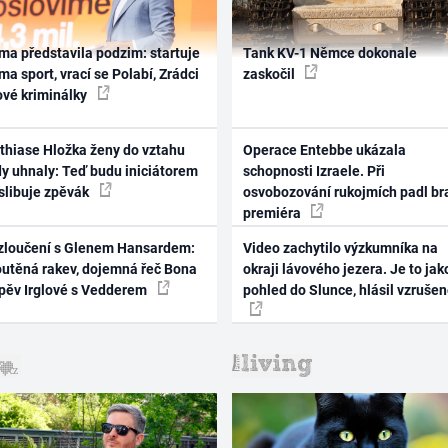
ma představila podzim: startuje
Tank KV-1 Němce dokonale
ma sport, vrací se Polabí, Zrádci
zaskočil
ové kriminálky
thiase Hložka ženy do vztahu
Operace Entebbe ukázala
dy uhnaly: Teď budu iniciátorem
schopnosti Izraele. Při
 slibuje zpěvák
osvobozování rukojmích padl br
premiéra
zloučení s Glenem Hansardem:
Video zachytilo výzkumníka na
outěná rakev, dojemná řeč Bona
okraji lávového jezera. Je to jak
zpěv Irglové s Vedderem
pohled do Slunce, hlásil vzruše