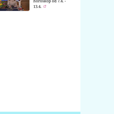
horoskop od 7.4. -
13.4.