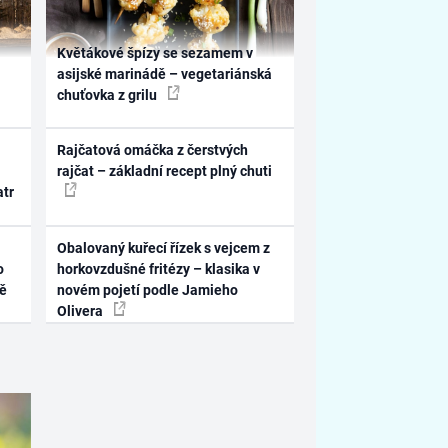
Květákové špízy se sezamem v
asijské marinádě – vegetariánská
chuťovka z grilu
Rajčatová omáčka z čerstvých
rajčat – základní recept plný chuti
atr
Obalovaný kuřecí řízek s vejcem z
o
horkovzdušné fritézy – klasika v
ně
novém pojetí podle Jamieho
Olivera