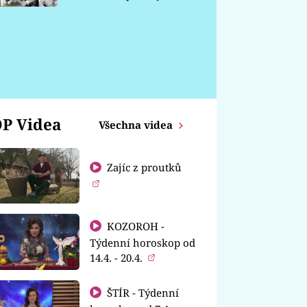
chátrá
P Videa
Všechna videa
Zajíc z proutků
KOZOROH -
Týdenní horoskop od
14.4. - 20.4.
ŠTÍR - Týdenní