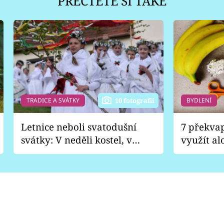
PŘEČTĚTE SI TAKÉ
TRADICE A SVÁTKY
BYDLENÍ
10 fotografií
Letnice neboli svatodušní
7 překva
svátky: V neděli kostel, v
využít al
pondělí zábava
Nabrousí
nádobí