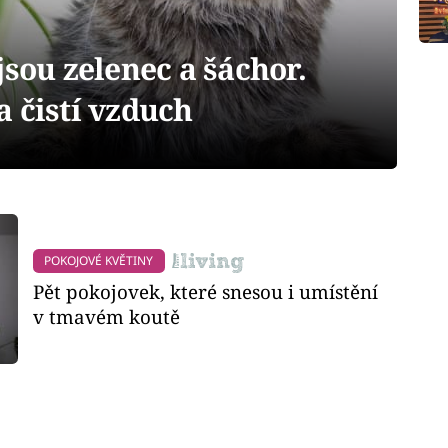
jsou zelenec a šáchor.
 čistí vzduch
POKOJOVÉ KVĚTINY
Pět pokojovek, které snesou i umístění
v tmavém koutě