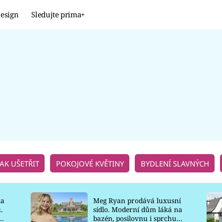
esign
Sledujte prima+
Design
TRENDY
JAK NA TO
PROMĚNY
NAŠE TIPY
JAK UŠETŘIT
POKOJOVÉ KVĚTINY
BYDLENÍ SLAVNÝCH
la
Meg Ryan prodává luxusní
.
sídlo. Moderní dům láká na
o
bazén, posilovnu i sprchu