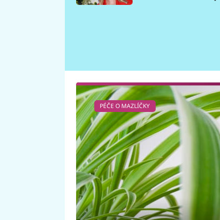
požáru
PÉČE O MAZLÍČKY