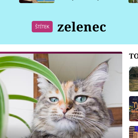
pro psy
zelenec
ŠTÍTEK
TO