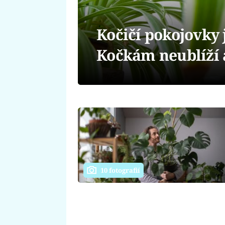
Kočičí pokojovky 
Kočkám neublíží a
10 fotografií