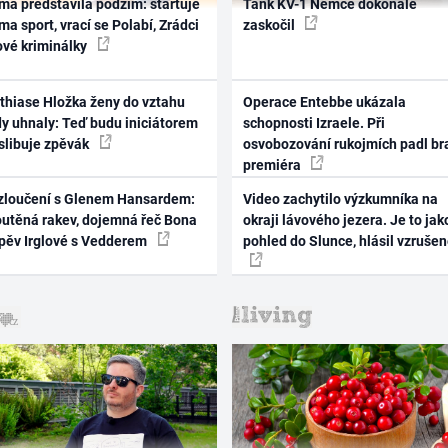
ma představila podzim: startuje
Tank KV-1 Němce dokonale
ma sport, vrací se Polabí, Zrádci
zaskočil
ové kriminálky
thiase Hložka ženy do vztahu
Operace Entebbe ukázala
dy uhnaly: Teď budu iniciátorem
schopnosti Izraele. Při
 slibuje zpěvák
osvobozování rukojmích padl br
premiéra
zloučení s Glenem Hansardem:
Video zachytilo výzkumníka na
outěná rakev, dojemná řeč Bona
okraji lávového jezera. Je to jak
zpěv Irglové s Vedderem
pohled do Slunce, hlásil vzruše