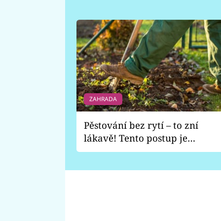
ZAHRADA
Pěstování bez rytí – to zní
lákavě! Tento postup je
vhodný jen pro některé
zahrady