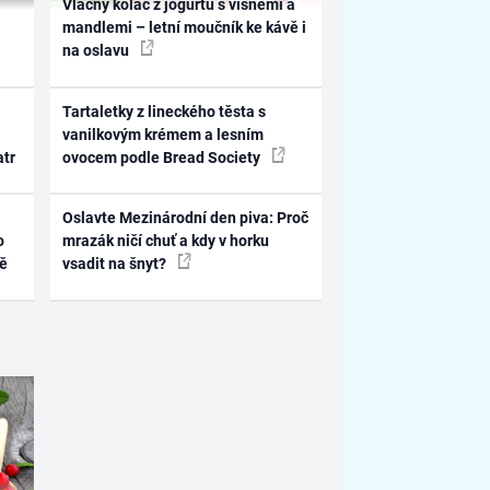
Vláčný koláč z jogurtu s višněmi a
mandlemi – letní moučník ke kávě i
na oslavu
Tartaletky z lineckého těsta s
vanilkovým krémem a lesním
atr
ovocem podle Bread Society
Oslavte Mezinárodní den piva: Proč
o
mrazák ničí chuť a kdy v horku
ně
vsadit na šnyt?