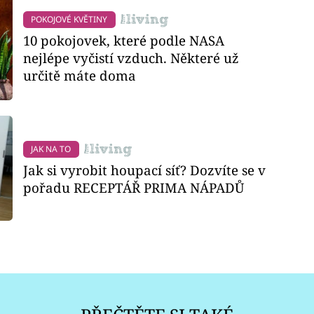
POKOJOVÉ KVĚTINY
10 pokojovek, které podle NASA
nejlépe vyčistí vzduch. Některé už
určitě máte doma
JAK NA TO
Jak si vyrobit houpací síť? Dozvíte se v
pořadu RECEPTÁŘ PRIMA NÁPADŮ