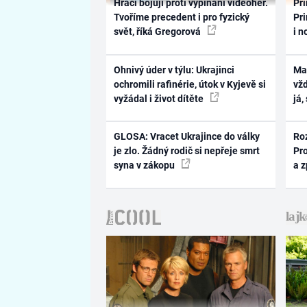
Hráči bojují proti vypínání videoher.
Pri
Tvoříme precedent i pro fyzický
Pri
svět, říká Gregorová
i n
Ohnivý úder v týlu: Ukrajinci
Ma
ochromili rafinérie, útok v Kyjevě si
vž
vyžádal i život dítěte
já,
GLOSA: Vracet Ukrajince do války
Ro
je zlo. Žádný rodič si nepřeje smrt
Pr
syna v zákopu
a 